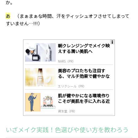
か。
あ
（まぁまぁな時間、汗をティッシュオフさせてしまって
すいません…!!!）
朝クレンジングでメイク映
A
えする潤い美肌へ
ds
by
NARS（PR）
lo
gl
美容のプロたちも注目す
y
る、マルチ効果で健やかな
肌へ導く高機能美容液
エリクシール（PR）
肌が健やかになる環境作り
こそが美肌を手に入れる近
道
資生堂（PR）
いざメイク実践！色選びや使い方を教わろう