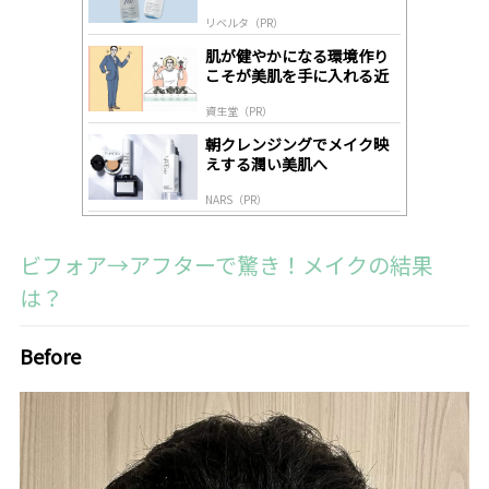
by
リベルタ（PR）
lo
gl
肌が健やかになる環境作り
y
こそが美肌を手に入れる近
道
資生堂（PR）
朝クレンジングでメイク映
えする潤い美肌へ
NARS（PR）
ビフォア→アフターで驚き！メイクの結果
は？
Before