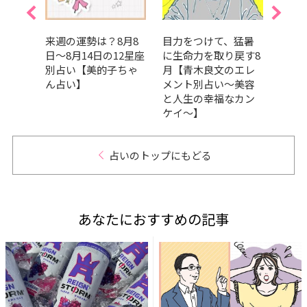
月23
来週の運勢は？8月8
目力をつけて、猛暑
真木
12星座
日～8月14日の12星座
に生命力を取り戻す8
い｜
ちゃ
別占い【美的子ちゃ
月【青木良文のエレ
って
ん占い】
メント別占い～美容
気持ち
と人生の幸福なカン
の運
ケイ～】
占いのトップにもどる
あなたにおすすめの記事