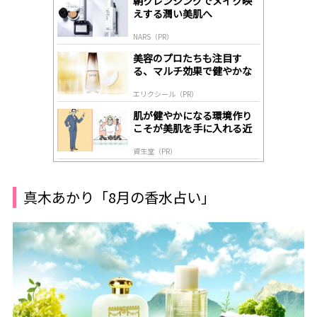
朝クレンジングでメイク映
A
えする潤い美肌へ
ds
by
NARS（PR）
lo
gl
美容のプロたちも注目す
y
る、マルチ効果で健やかな
肌へ導く高機能美容液
エリクシール（PR）
肌が健やかになる環境作り
こそが美肌を手に入れる近
道
資生堂（PR）
真木あかり「8月の香水占い」