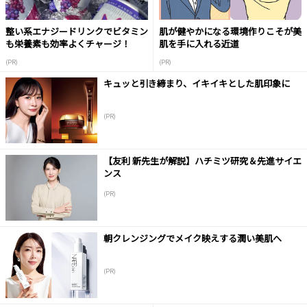
整い系エナジードリンクでビタミン
肌が健やかになる環境作りこそが美
も栄養素も効率よくチャージ！
肌を手に入れる近道
(PR)
(PR)
キュッと引き締まり、イキイキとした肌印象に
(PR)
【友利 新先生が解説】ハチミツ研究＆先進サイエ
ンス
(PR)
朝クレンジングでメイク映えする潤い美肌へ
(PR)