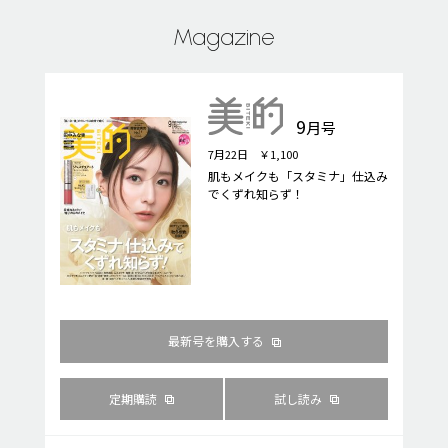
Magazine
9
月号
7月22日 ￥1,100
肌もメイクも「スタミナ」仕込み
でくずれ知らず！
最新号を購入する
定期購読
試し読み