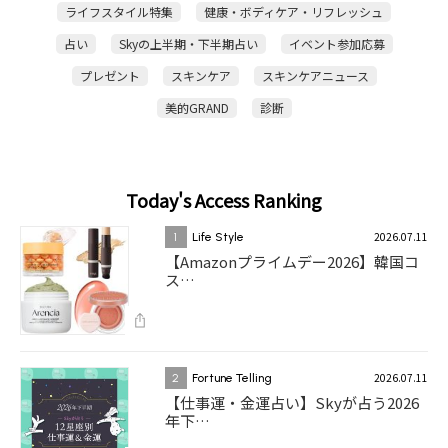
ライフスタイル特集
健康・ボディケア・リフレッシュ
占い
Skyの上半期・下半期占い
イベント参加応募
プレゼント
スキンケア
スキンケアニュース
美的GRAND
診断
Today's Access Ranking
2026.07.11
1
Life Style
【Amazonプライムデー2026】韓国コ
ス…
2026.07.11
2
Fortune Telling
【仕事運・金運占い】Skyが占う2026
年下…