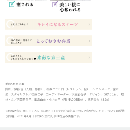
美的5月号掲載
撮影／伊藤 信（人物、静物）、福森クニヒロ（レストラン、桜） ヘア＆メーク／宮本
愛 スタイリスト／後藤仁子 コーディネーター／沢田眉香子 デザイン／GRACE.inc 取
材・文／沢田眉香子、峯島由衣・小内衣子（PRIMADONNA）、猪原美奈（本誌）
※価格表記に関して：2021年3月31日までの公開記事で特に表記がないものについては税抜
き価格、2021年4月1日以降公開の記事は税込み価格です。