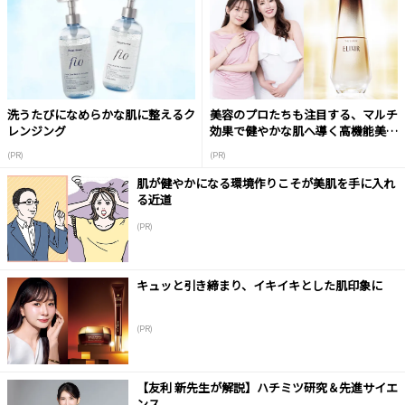
洗うたびになめらかな肌に整えるク
美容のプロたちも注目する、マルチ
レンジング
効果で健やかな肌へ導く高機能美容
液
(PR)
(PR)
肌が健やかになる環境作りこそが美肌を手に入れ
る近道
(PR)
キュッと引き締まり、イキイキとした肌印象に
(PR)
【友利 新先生が解説】ハチミツ研究＆先進サイエ
ンス