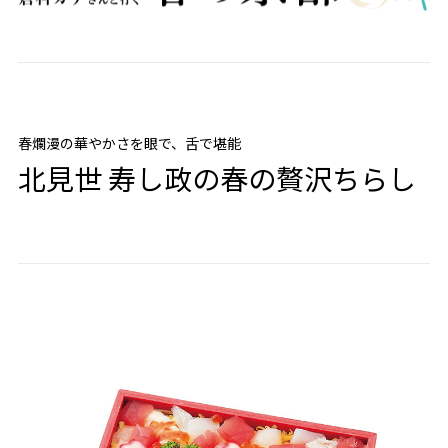
春爛漫の華やかさを眼で、舌で堪能
北見世 寿し政の春の贅沢ちらし