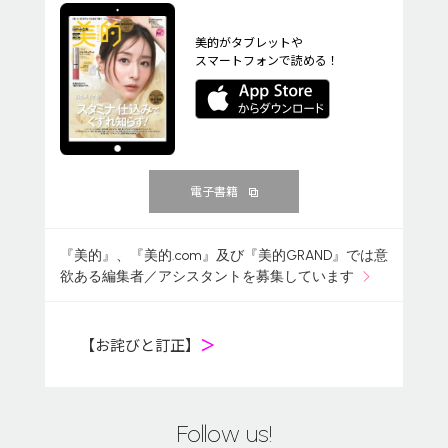
美的がタブレットや
スマートフォンで読める！
電子書籍
『美的』、『美的.com』及び『美的GRAND』では意
欲ある編集者／アシスタントを募集しています
【お詫びと訂正】
＞
Follow us!