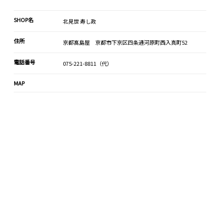
SHOP名
北見世 寿し政
住所
京都髙島屋 京都市下京区四条通河原町西入真町52
電話番号
075-221-8811（代）
MAP