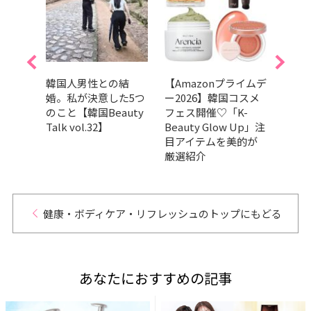
しすぎ
韓国人男性との結
【Amazonプライムデ
注目の
婚。私が決意した5つ
ー2026】韓国コスメ
Ama
ーイフレ
のこと【韓国Beauty
フェス開催♡「K-
記念
ュ
Talk vol.32】
Beauty Glow Up」注
ト8
ットを
目アイテムを美的が
の気
厳選紹介
が勢
健康・ボディケア・リフレッシュのトップにもどる
あなたにおすすめの記事