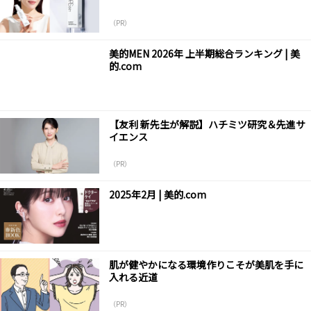
（PR）
美的MEN 2026年 上半期総合ランキング | 美
的.com
【友利 新先生が解説】ハチミツ研究＆先進サ
イエンス
（PR）
2025年2月 | 美的.com
肌が健やかになる環境作りこそが美肌を手に
入れる近道
（PR）