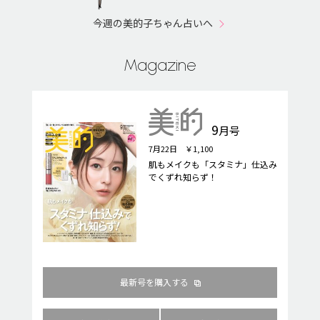
今週の美的子ちゃん占いへ
Magazine
9
月号
7月22日 ￥1,100
肌もメイクも「スタミナ」仕込み
でくずれ知らず！
最新号を購入する