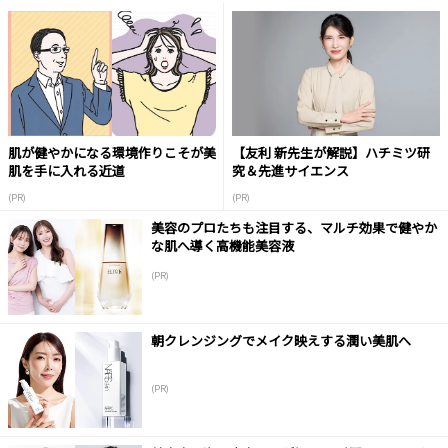
肌が健やかになる環境作りこそが美
【友利 新先生が解説】ハチミツ研
肌を手に入れる近道
究＆先進サイエンス
(PR)
(PR)
美容のプロたちも注目する、マルチ効果で健やか
な肌へ導く高機能美容液
(PR)
朝クレンジングでメイク映えする潤い美肌へ
(PR)