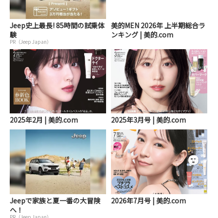
Jeep史上最長! 85時間の試乗体
美的MEN 2026年 上半期総合ラ
験
ンキング | 美的.com
PR（Jeep Japan）
2025年2月 | 美的.com
2025年3月号 | 美的.com
Jeepで家族と夏一番の大冒険
2026年7月号 | 美的.com
へ！
PR（Jeep Japan）