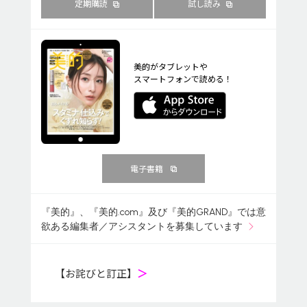
定期購読
試し読み
美的がタブレットや
スマートフォンで読める！
電子書籍
『美的』、『美的.com』及び『美的GRAND』では意
欲ある編集者／アシスタントを募集しています
【お詫びと訂正】
＞