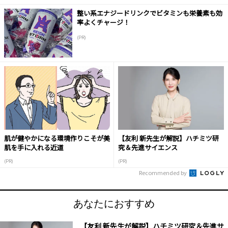
整い系エナジードリンクでビタミンも栄養素も効
率よくチャージ！
(PR)
肌が健やかになる環境作りこそが美
【友利 新先生が解説】ハチミツ研
肌を手に入れる近道
究＆先進サイエンス
(PR)
(PR)
Recommended by
あなたにおすすめ
【友利 新先生が解説】ハチミツ研究＆先進サ