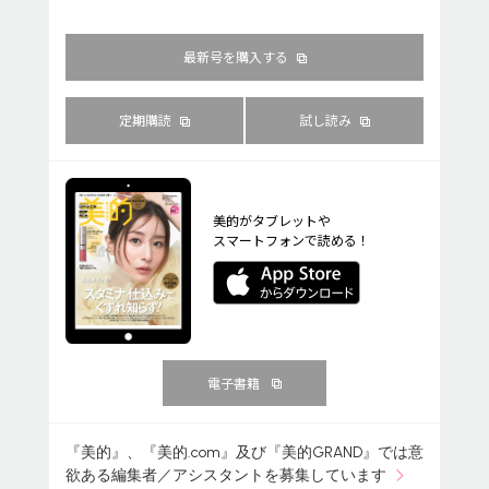
最新号を購入する
定期購読
試し読み
美的がタブレットや
スマートフォンで読める！
電子書籍
『美的』、『美的.com』及び『美的GRAND』では意
欲ある編集者／アシスタントを募集しています