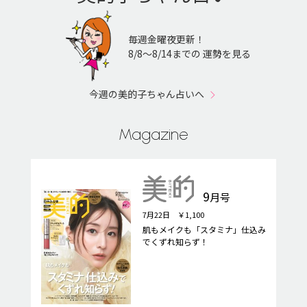
毎週金曜夜更新！
8/8〜8/14までの 運勢を見る
今週の美的子ちゃん占いへ
Magazine
9
月号
7月22日 ￥1,100
肌もメイクも「スタミナ」仕込み
でくずれ知らず！