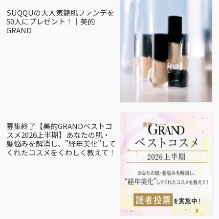
SUQQUの大人気艶肌ファンデを
50人にプレゼント！｜美的
GRAND
募集終了【美的GRANDベストコ
スメ2026上半期】あなたの肌・
髪悩みを解消し、”経年美化”して
くれたコスメをくわしく教えて！