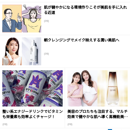
肌が健やかになる環境作りこそが美肌を手に入れ
る近道
(PR)
朝クレンジングでメイク映えする潤い美肌へ
(PR)
整い系エナジードリンクでビタミン
美容のプロたちも注目する、マルチ
も栄養素も効率よくチャージ！
効果で健やかな肌へ導く高機能美容
液
(PR)
(PR)