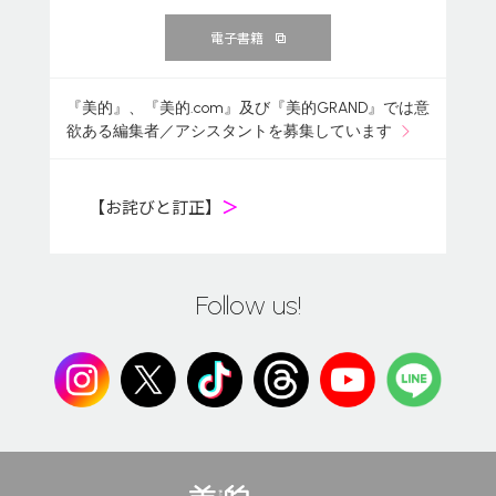
電子書籍
『美的』、『美的.com』及び『美的GRAND』では意
欲ある編集者／アシスタントを募集しています
【お詫びと訂正】
＞
Follow us!