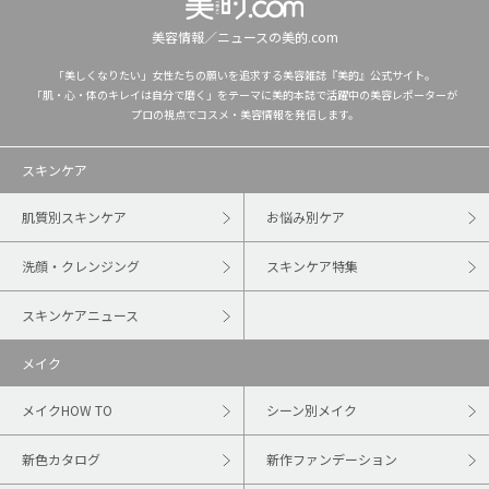
美容情報／ニュースの美的.com
「美しくなりたい」女性たちの願いを追求する美容雑誌『美的』公式サイト。
「肌・心・体のキレイは自分で磨く」をテーマに美的本誌で活躍中の美容レポーターが
プロの視点でコスメ・美容情報を発信します。
スキンケア
肌質別スキンケア
お悩み別ケア
洗顔・クレンジング
スキンケア特集
スキンケアニュース
メイク
メイクHOW TO
シーン別メイク
新色カタログ
新作ファンデーション