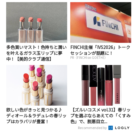
多色買いマスト！色持ちと潤い
FINCHI主催「IVS2026」トーク
を叶えるガラス玉リップに夢
セッションが話題に！
PR（FINCHI on GOETHE）
中！【美的クラブ通信】
欲しい色がきっと見つかる♪
【ズルいコスメ vol.31】春リッ
ディオール＆ラデュレの春リッ
プを選ぶならあえての「くすみ
プはカラバリが豊富！
色」で、脱悪目立...
Recommended by