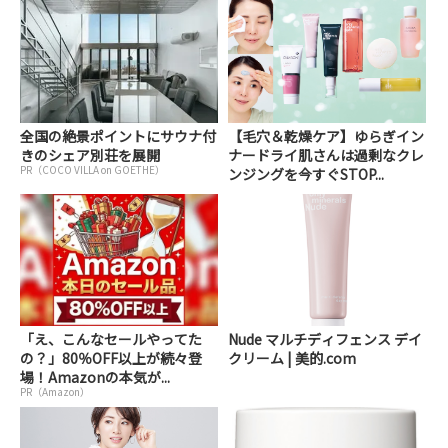
全国の絶景ポイントにサウナ付
【毛穴＆乾燥ケア】ゆらぎイン
きのシェア別荘を展開
ナードライ肌さんは過剰なクレ
PR（COCO VILLA on GOETHE）
ンジングを今すぐSTOP...
「え、こんなセールやってた
Nude マルチディフェンス デイ
の？」80％OFF以上が続々登
クリーム | 美的.com
場！Amazonの本気が...
PR（Amazon）