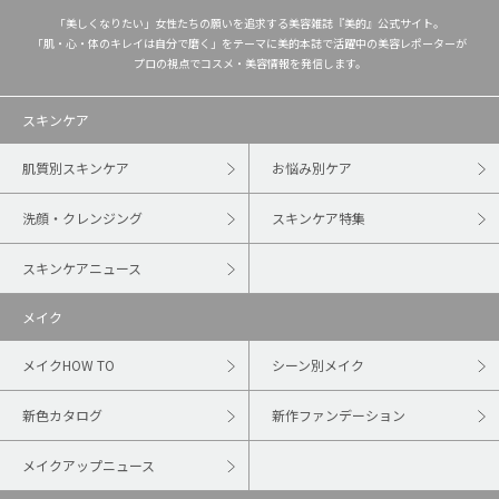
「美しくなりたい」女性たちの願いを追求する美容雑誌『美的』公式サイト。
「肌・心・体のキレイは自分で磨く」をテーマに美的本誌で活躍中の美容レポーターが
プロの視点でコスメ・美容情報を発信します。
スキンケア
肌質別スキンケア
お悩み別ケア
洗顔・クレンジング
スキンケア特集
スキンケアニュース
メイク
メイクHOW TO
シーン別メイク
新色カタログ
新作ファンデーション
メイクアップニュース