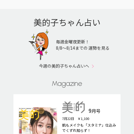
美的子ちゃん占い
毎週金曜夜更新！
8/8〜8/14までの 運勢を見る
今週の美的子ちゃん占いへ
Magazine
9
月号
7月22日 ￥1,100
肌もメイクも「スタミナ」仕込み
でくずれ知らず！