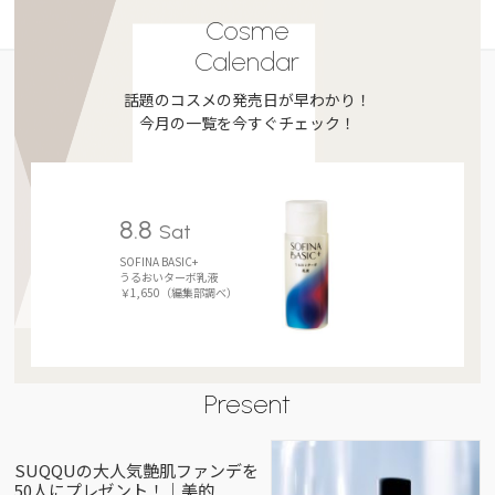
Cosme
Calendar
話題のコスメの発売日が早わかり！
今月の一覧を今すぐチェック！
8.8
Sat
SOFINA BASIC+
うるおいターボ乳液
￥1,650（編集部調べ）
Present
SUQQUの大人気艶肌ファンデを
50人にプレゼント！｜美的