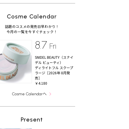
Cosme Calendar
話題のコスメの発売日早わかり！
今月の一覧を今すぐチェック！
8.7
Fri
SNIDEL BEAUTY（スナイ
デル ビューティ）
ディライトフル スクープ
ラージ［2026年 8月発
売］
￥4.180
へ
Cosme Calendar
Present