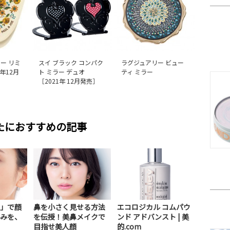
ー リミ
スイ ブラック コンパク
ラグジュアリー ビュー
4年12月
ト ミラー デュオ
ティ ミラー
［2021年 12月発売］
たにおすすめの記事
」で顔
鼻を小さく見せる方法
エコロジカル コムパウ
みを、
を伝授！美鼻メイクで
ンド アドバンスト | 美
目指せ美人顔
的.com