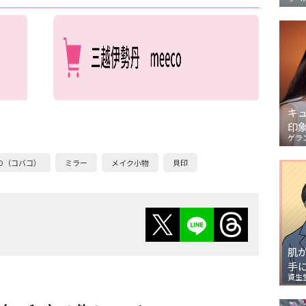
キ
印
ゲラ
KO（コバコ）
ミラー
メイク小物
貝印
肌
手
資生