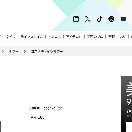
ア
ネイル
ライフスタイル
ベスコス
アイテム別
美容のプロ
連載
占い
ミラー
コスメティックミラー
9
発売日｜2021/04/21
7月
￥4,180
￥1