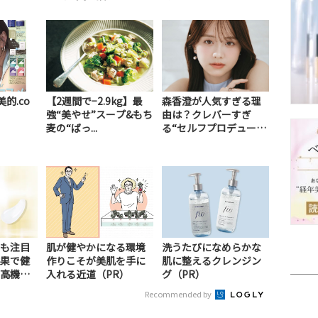
美的.co
【2週間で−2.9kg】最
森香澄が人気すぎる理
強“美やせ”スープ&もち
由は？クレバーすぎ
麦の“ばっ...
る“セルフプロデュー
ス...
も注目
肌が健やかになる環境
洗うたびになめらかな
果で健
作りこそが美肌を手に
肌に整えるクレンジン
高機能
入れる近道（PR）
グ（PR）
Recommended by