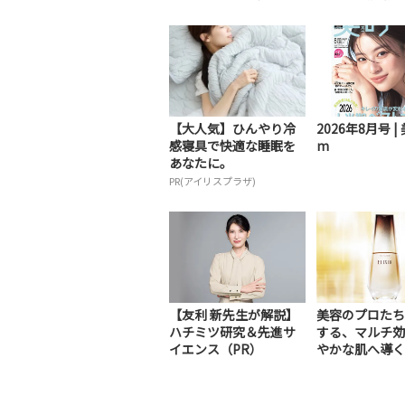
【大人気】ひんやり冷
2026年8月号 | 
感寝具で快適な睡眠を
m
あなたに。
PR(アイリスプラザ)
【友利 新先生が解説】
美容のプロたち
ハチミツ研究＆先進サ
する、マルチ効
イエンス（PR）
やかな肌へ導く
美容液（PR）