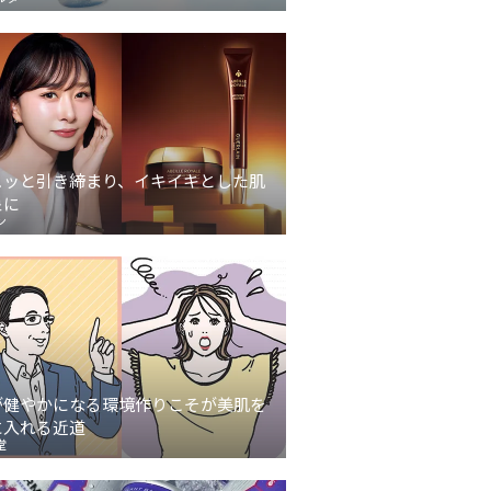
ュッと引き締まり、イキイキとした肌
象に
ン
が健やかになる環境作りこそが美肌を
に入れる近道
堂