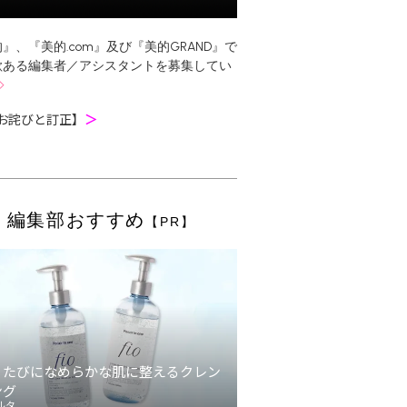
』、『美的.com』及び『美的GRAND』で
欲ある編集者／アシスタントを募集してい
お詫びと訂正】
＞
編集部おすすめ
【PR】
うたびになめらかな肌に整えるクレン
ング
ルタ