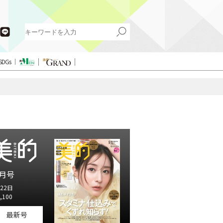
SDGs
月号
22日
,100
最新号