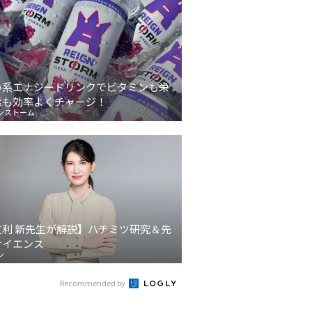
い系エナジードリンクでビタミンも栄
素も効率よくチャージ！
ンストーム
友利 新先生が解説】ハチミツ研究＆先
サイエンス
ン
Recommended by