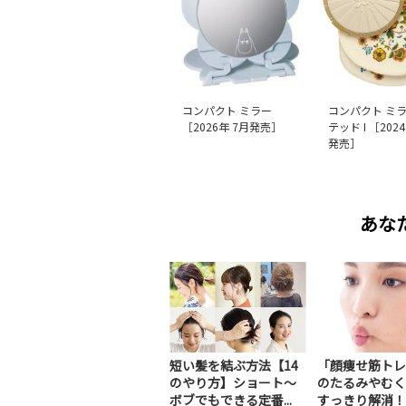
コンパクト ミラー
コンパクト ミラ
［2026年 7月発売］
テッド I ［202
発売］
あな
短い髪を結ぶ方法【14
「顔痩せ筋トレ
のやり方】ショート～
のたるみやむく
ボブでもできる定番...
すっきり解消！