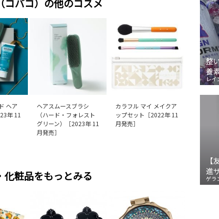
O（コバコ）の他のコスメ
整
養
レイ
ド ヘア
ヘアスムースブラシ
カラフル マイ メイクア
3年 11
（ハード・フォレスト
ップセット［2022年 11
グリーン）［2023年 11
月発売］
月発売］
【
進
・化粧品をもっとみる
ゲラ