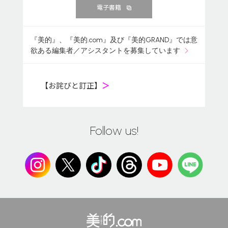
電子書籍
『美的』、『美的.com』及び『美的GRAND』では意
欲ある編集者／アシスタントを募集しています
【お詫びと訂正】
＞
Follow us!