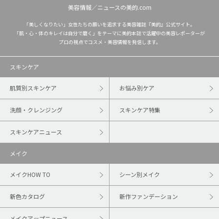
美容情報／ニュースの美的.com
「美しくなりたい」女性たちの願いを追求する美容雑誌『美的』公式サイト。
「肌・心・体のキレイは自分で磨く」をテーマに美的本誌で活躍中の美容レポーターが
プロの視点でコスメ・美容情報を発信します。
スキンケア
肌質別スキンケア
お悩み別ケア
洗顔・クレンジング
スキンケア特集
スキンケアニュース
メイク
メイクHOW TO
シーン別メイク
新色カタログ
新作ファンデーション
メイクアップニュース