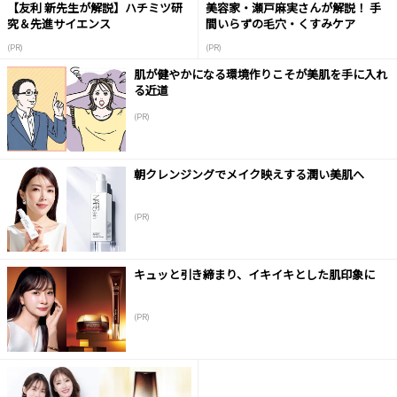
【友利 新先生が解説】ハチミツ研
美容家・瀬戸麻実さんが解説！ 手
究＆先進サイエンス
間いらずの毛穴・くすみケア
(PR)
(PR)
肌が健やかになる環境作りこそが美肌を手に入れ
る近道
(PR)
朝クレンジングでメイク映えする潤い美肌へ
(PR)
キュッと引き締まり、イキイキとした肌印象に
(PR)