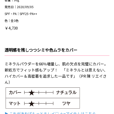
発売日｜2020/09/05
SPF・PA｜SPF25･PA++
色｜全3色
￥4,730
透明感を残しつつシミや色ムラをカバー
ミネラルパウダーを66％増量し、肌の欠点を完璧にカバー。
新処方でフィット感もアップ！ 「ミネラルとは思えない、
ハイカバー＆高密着を追求した一品です」（PR 陳 リエイさ
ん）
▶︎ これがあればもっとキレイ♡ ＋αアイテムはこちら