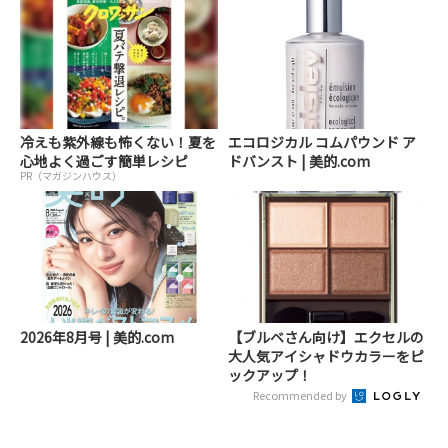
冷えも紫外線も怖くない！夏を
エコロジカル コムパウンド ア
心地よく過ごす簡単レシピ
ドバンスト | 美的.com
PR（マガジンハウス）
2026年8月号 | 美的.com
【ブルベさん向け】エクセルの
大人気アイシャドウカラーをピ
ックアップ！
Recommended by