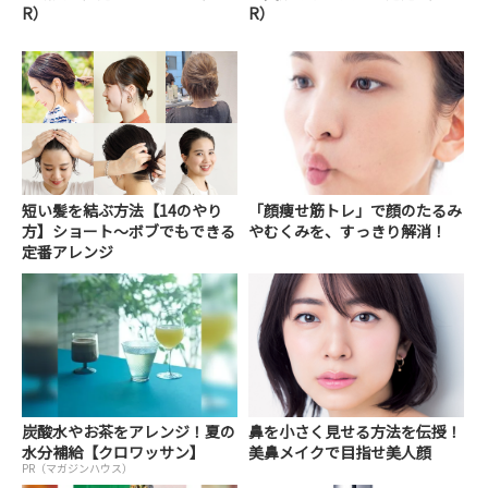
R）
R）
短い髪を結ぶ方法【14のやり
「顔痩せ筋トレ」で顔のたるみ
方】ショート～ボブでもできる
やむくみを、すっきり解消！
定番アレンジ
炭酸水やお茶をアレンジ！夏の
鼻を小さく見せる方法を伝授！
水分補給【クロワッサン】
美鼻メイクで目指せ美人顔
PR（マガジンハウス）