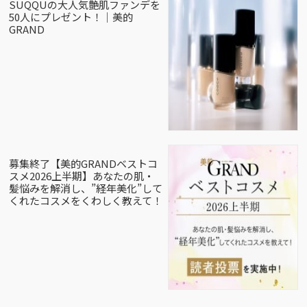
SUQQUの大人気艶肌ファンデを
50人にプレゼント！｜美的
GRAND
募集終了【美的GRANDベストコ
スメ2026上半期】あなたの肌・
髪悩みを解消し、”経年美化”して
くれたコスメをくわしく教えて！