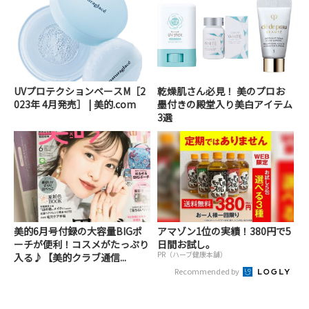
UVプロテクションベースM［2
乾燥肌さん必見！ 美のプロお
023年 4月発売］ | 美的.com
墨付きの殿堂入り美白アイテム
3選
美的6月号付録の大容量BIGポ
アマゾン1位の実績！380円で5
ーチが便利！コスメがたっぷり
日間お試し。
PR（ハーブ健康本舗）
入る♪【美的クラブ通信...
Recommended by