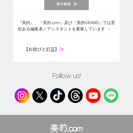
電子書籍
『美的』、『美的.com』及び『美的GRAND』では意
欲ある編集者／アシスタントを募集しています
【お詫びと訂正】
＞
Follow us!