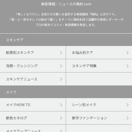
美容情報／ニュースの美的.com
「美しくなりたい」女性たちの願いを追求する美容雑誌『美的』公式サイト。
「肌・心・体のキレイは自分で磨く」をテーマに美的本誌で活躍中の美容レポーターが
プロの視点でコスメ・美容情報を発信します。
スキンケア
肌質別スキンケア
お悩み別ケア
洗顔・クレンジング
スキンケア特集
スキンケアニュース
メイク
メイクHOW TO
シーン別メイク
新色カタログ
新作ファンデーション
メイクアップニュース