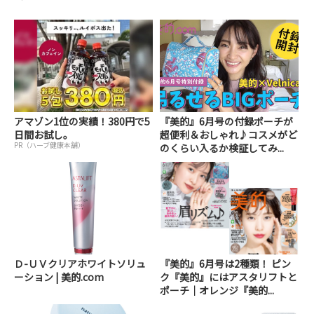
アマゾン1位の実績！380円で5
『美的』6月号の付録ポーチが
日間お試し。
超便利＆おしゃれ♪コスメがど
PR（ハーブ健康本舗）
のくらい入るか検証してみ...
Ｄ-ＵＶクリアホワイトソリュ
『美的』6月号は2種類！ ピン
ーション | 美的.com
ク『美的』にはアスタリフトと
ポーチ｜オレンジ『美的...