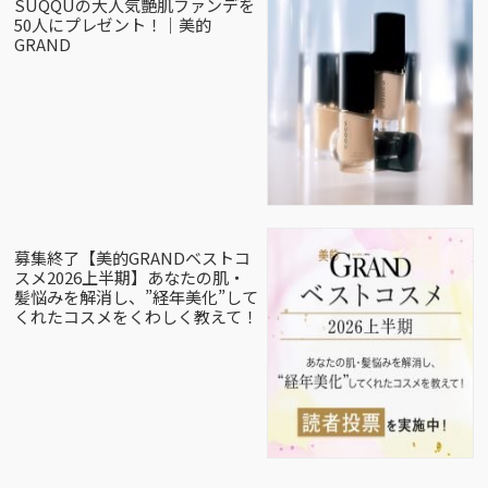
SUQQUの大人気艶肌ファンデを
50人にプレゼント！｜美的
GRAND
募集終了【美的GRANDベストコ
スメ2026上半期】あなたの肌・
髪悩みを解消し、”経年美化”して
くれたコスメをくわしく教えて！