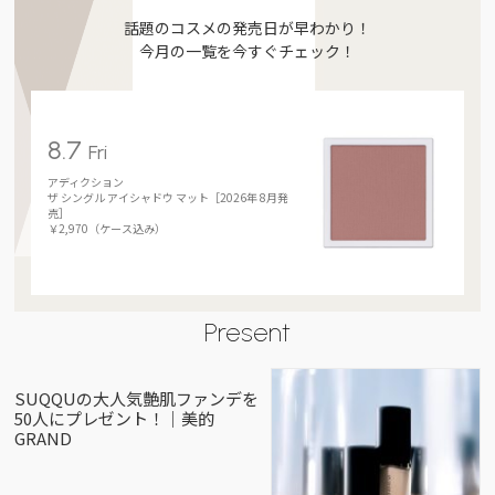
話題のコスメの発売日が早わかり！
今月の一覧を今すぐチェック！
8.7
Fri
アディクション
ザ シングル アイシャドウ マット［2026年 8月発
売］
￥2,970（ケース込み）
Present
SUQQUの大人気艶肌ファンデを
50人にプレゼント！｜美的
GRAND