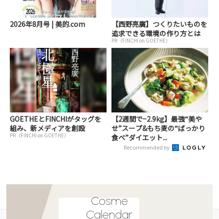
2026年8月号 | 美的.com
【西野亮廣】つくりたいものを
追求できる環境の作り方とは
PR（FINCHI on GOETHE）
GOETHEとFINCHIがタッグを
【2週間で−2.9kg】最強“美や
組み、新メディアを創設
せ”スープ&もち麦の“ばっかり
PR（FINCHI on GOETHE）
食べ”ダイエット...
Recommended by
Cosme
Calendar