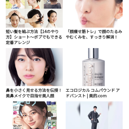
短い髪を結ぶ方法【14のやり
「顔痩せ筋トレ」で顔のたるみ
方】ショート～ボブでもできる
やむくみを、すっきり解消！
定番アレンジ
鼻を小さく見せる方法を伝授！
エコロジカル コムパウンド ア
美鼻メイクで目指せ美人顔
ドバンスト | 美的.com