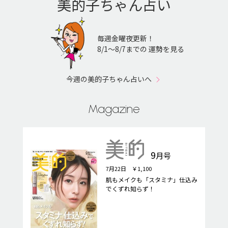
美的子ちゃん占い
毎週金曜夜更新！
8/1〜8/7までの 運勢を見る
今週の美的子ちゃん占いへ
Magazine
9
月号
7月22日 ￥1,100
肌もメイクも「スタミナ」仕込み
でくずれ知らず！