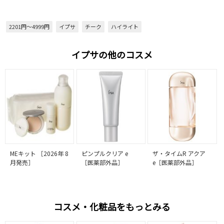
2201円～4999円
イプサ
チーク
ハイライト
イプサの他のコスメ
MEキット ［2026年 8
ピンプルクリア e
ザ・タイムR アクア
月発売］
［医薬部外品］
e［医薬部外品］
コスメ・化粧品をもっとみる