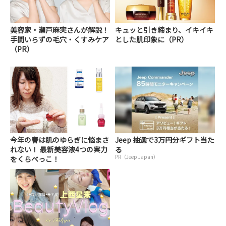
美容家・瀬戸麻実さんが解説！
キュッと引き締まり、イキイキ
手間いらずの毛穴・くすみケア
とした肌印象に（PR）
（PR）
今年の春は肌のゆらぎに悩まさ
Jeep 抽選で3万円分ギフト当た
れない！ 最新美容液4つの実力
る
PR（Jeep Japan）
をくらべっこ！