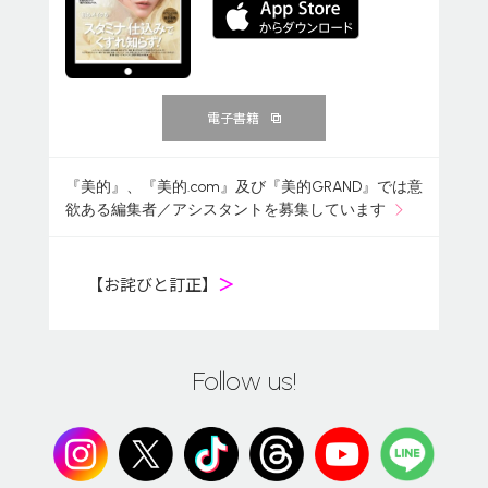
電子書籍
『美的』、『美的.com』及び『美的GRAND』では意
欲ある編集者／アシスタントを募集しています
【お詫びと訂正】
＞
Follow us!