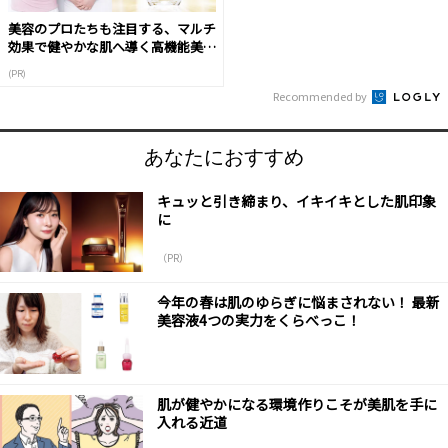
美容のプロたちも注目する、マルチ
効果で健やかな肌へ導く高機能美容
液
(PR)
Recommended by
あなたにおすすめ
キュッと引き締まり、イキイキとした肌印象
に
（PR）
今年の春は肌のゆらぎに悩まされない！ 最新
美容液4つの実力をくらべっこ！
肌が健やかになる環境作りこそが美肌を手に
入れる近道