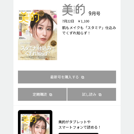
9
月号
7月22日 ￥1,100
肌もメイクも「スタミナ」仕込み
でくずれ知らず！
最新号を購入する
定期購読
試し読み
美的がタブレットや
スマートフォンで読める！