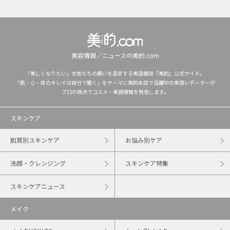
美容情報／ニュースの美的.com
「美しくなりたい」女性たちの願いを追求する美容雑誌『美的』公式サイト。
「肌・心・体のキレイは自分で磨く」をテーマに美的本誌で活躍中の美容レポーターが
プロの視点でコスメ・美容情報を発信します。
スキンケア
肌質別スキンケア
お悩み別ケア
洗顔・クレンジング
スキンケア特集
スキンケアニュース
メイク