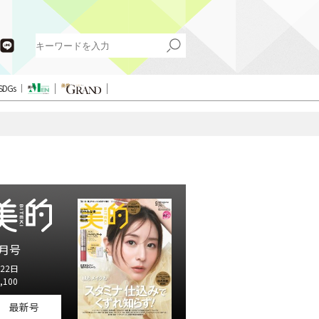
SDGs
月号
22日
,100
最新号