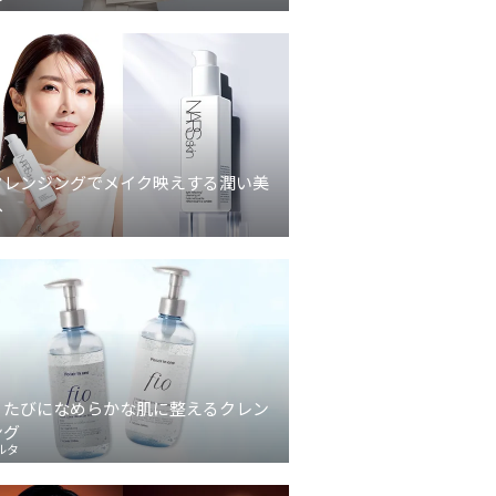
クレンジングでメイク映えする潤い美
へ
うたびになめらかな肌に整えるクレン
ング
ルタ