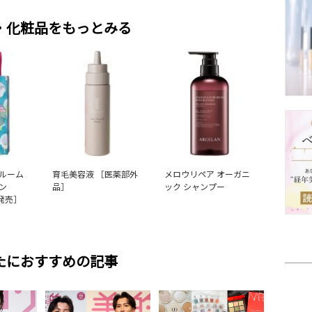
・化粧品をもっとみる
ルーム
育毛美容液 ［医薬部外
メロウリペア オーガニ
ン
品］
ック シャンプー
月発売］
たにおすすめの記事