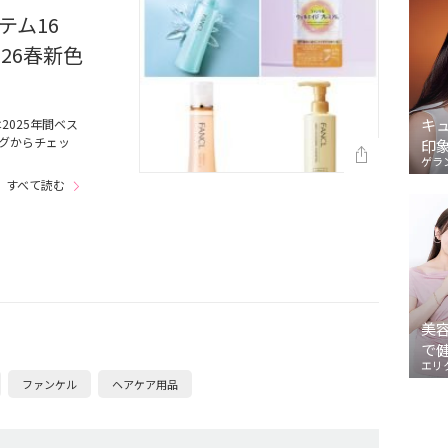
テム16
26春新色
キ
025年間ベス
グからチェッ
印
ゲラ
すべて読む
美
で
エリ
ファンケル
ヘアケア用品