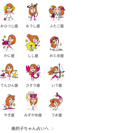
おひつじ座
おうし座
ふたご座
かに座
しし座
おとめ座
てんびん座
さそり座
いて座
やぎ座
みずがめ座
うお座
美的子ちゃん占いへ