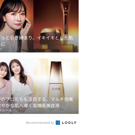
ュッと引き締まり、イキイキとした肌
象に
ン
容のプロたちも注目する、マルチ効果
健やかな肌へ導く高機能美容液
クシール
Recommended by