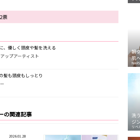
2票
に、優しく頭皮や髪を洗える
朝
イクアップアーティスト
肌
NARS
の髪も頭皮もしっとり
ター
ーの関連記事
洗
ジ
リベ
2026.01.28