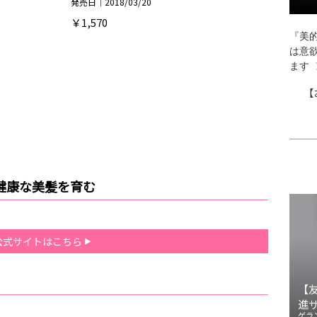
発売日｜2018/03/20
￥1,570
『美的
は意
ます
【
健康な美髪を育む
公式サイトはこちら
【
進
ゲラ