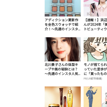
アディクション夏新作
【速報！】浜辺
を全色スウォッチで紹
んが2024年「
介！～先週のインスタ...
トビューティウ..
北川景子さんの体型キ
モノが捨てられ
ープや美の秘訣とは？
っていた里歩が
～先週のインスタ人気...
に「買ったもの
PR(UR都市機構)