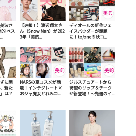
美波さ
【速報！】渡辺翔太さ
ディオールの新作フェ
美的 ベス
ん（Snow Man）が202
イスパウダーが話題
.
3年「美的...
に！to/oneの秋コ...
ずに困
NARSの夏コスメが話
ジルスチュアートから
、新た
題！インテグレート×
待望のリップ＆チーク
」は？
おジャ魔女どれみコ...
が新登場！～先週のイ...