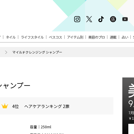
ア
ネイル
ライフスタイル
ベスコス
アイテム別
美容のプロ
連載
占い
マイルドクレンジング シャンプー
シャンプー
9
4位
ヘアケアランキング 2票
7月
￥1
容量｜250ml