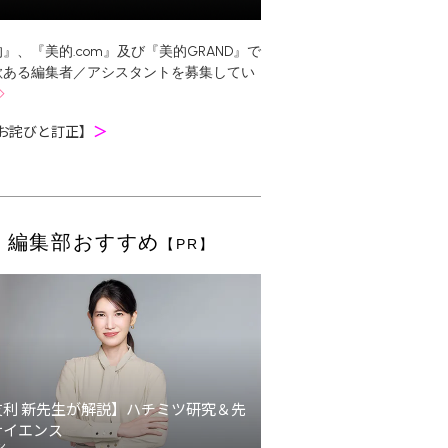
』、『美的.com』及び『美的GRAND』で
欲ある編集者／アシスタントを募集してい
お詫びと訂正】
＞
編集部おすすめ
【PR】
友利 新先生が解説】ハチミツ研究＆先
サイエンス
ン