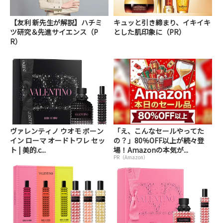
【友利 新先生が解説】ハチミ
キュッと引き締まり、イキイキ
ツ研究＆先進サイエンス（P
とした肌印象に（PR）
R）
ヴァレンティノ ウオモ ボーン
「え、こんなセールやってた
イン ローマ オードトワレ セッ
の？」80％OFF以上が続々登
ト | 美的.c...
場！Amazonの本気が...
PR（Amazon）