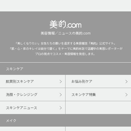
美容情報／ニュースの美的.com
「美しくなりたい」女性たちの願いを追求する美容雑誌『美的』公式サイト。
「肌・心・体のキレイは自分で磨く」をテーマに美的本誌で活躍中の美容レポーターが
プロの視点でコスメ・美容情報を発信します。
スキンケア
肌質別スキンケア
お悩み別ケア
洗顔・クレンジング
スキンケア特集
スキンケアニュース
メイク