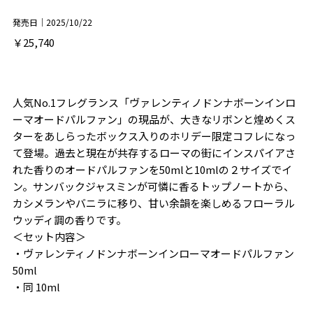
発売日｜2025/10/22
￥25,740
人気No.1フレグランス「ヴァレンティノドンナボーンインロ
ーマオードパルファン」の現品が、大きなリボンと煌めくス
ターをあしらったボックス入りのホリデー限定コフレになっ
て登場。過去と現在が共存するローマの街にインスパイアさ
れた香りのオードパルファンを50mlと10mlの２サイズでイ
ン。サンバックジャスミンが可憐に香るトップノートから、
カシメランやバニラに移り、甘い余韻を楽しめるフローラル
ウッディ調の香りです。
＜セット内容＞
・ヴァレンティノドンナボーンインローマオードパルファン
50ml
・同 10ml