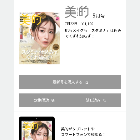
9
月号
7月22日 ￥1,100
肌もメイクも「スタミナ」仕込み
でくずれ知らず！
最新号を購入する
定期購読
試し読み
美的がタブレットや
スマートフォンで読める！