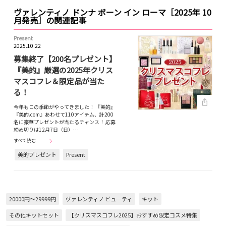
ヴァレンティノ ドンナ ボーン イン ローマ［2025年 10
月発売］の関連記事
Present
2025.10.22
募集終了【200名プレゼント】
『美的』厳選の2025年クリス
マスコフレ＆限定品が当た
る！
今年もこの季節がやってきました！ 『美的』
『美的.com』あわせて110アイテム、計200
名に豪華プレゼントが当たるチャンス！ 応募
締め切りは12月7日（日）…
すべて読む
美的プレゼント
Present
20000円～29999円
ヴァレンティノ ビューティ
キット
その他キットセット
【クリスマスコフレ2025】おすすめ限定コスメ特集