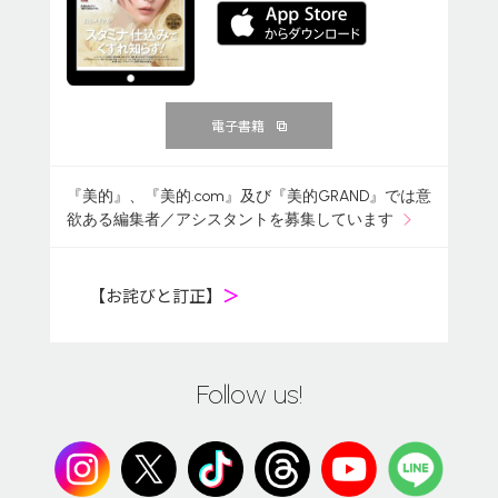
電子書籍
『美的』、『美的.com』及び『美的GRAND』では意
欲ある編集者／アシスタントを募集しています
【お詫びと訂正】
＞
Follow us!