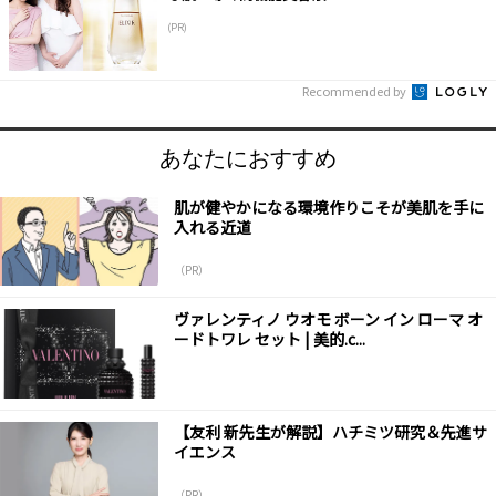
(PR)
Recommended by
あなたにおすすめ
肌が健やかになる環境作りこそが美肌を手に
入れる近道
（PR）
ヴァレンティノ ウオモ ボーン イン ローマ オ
ードトワレ セット | 美的.c...
【友利 新先生が解説】ハチミツ研究＆先進サ
イエンス
（PR）