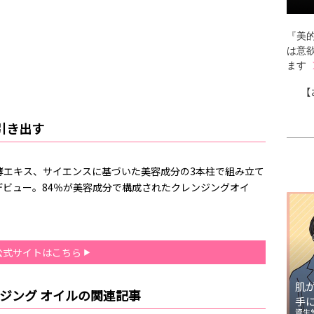
『美的
は意
ます
【
引き出す
酵エキス、サイエンスに基づいた美容成分の3本柱で組み立て
デビュー。84％が美容成分で構成されたクレンジングオイ
公式サイトはこちら
肌
ンジング オイルの関連記事
手
資生