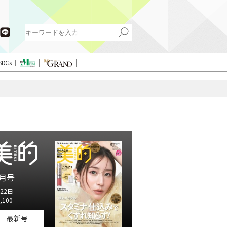
SDGs
月号
22日
,100
最新号