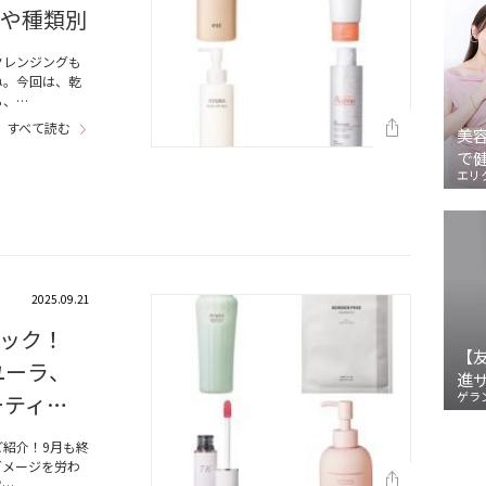
賞や種類別
クレンジングも
ね。今回は、乾
ら、…
すべて読む
美
で
エリ
2025.09.21
ック！
【
アユーラ、
進
ゲラ
ーティ…
紹介！9月も終
ダメージを労わ
ず…