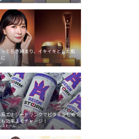
ュッと引き締まり、イキイキとした肌
象に
ン
い系エナジードリンクでビタミンも栄
素も効率よくチャージ！
ンストーム