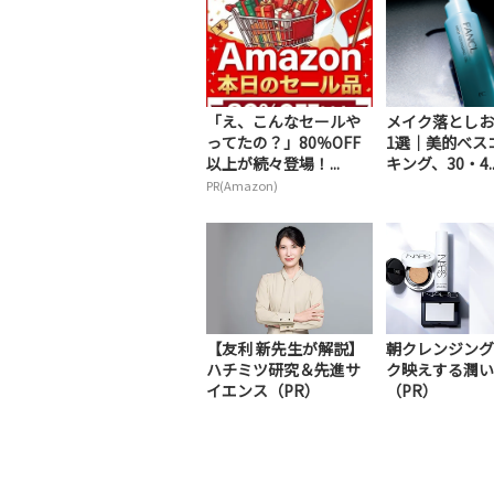
「え、こんなセールや
メイク落としお
ってたの？」80％OFF
1選｜美的べス
以上が続々登場！...
キング、30・4..
PR(Amazon)
【友利 新先生が解説】
朝クレンジング
ハチミツ研究＆先進サ
ク映えする潤い
イエンス（PR）
（PR）