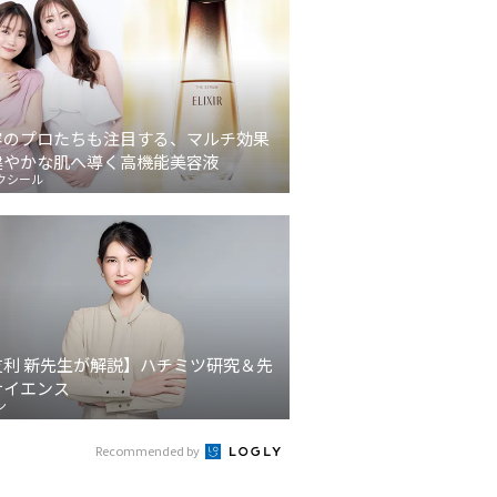
容のプロたちも注目する、マルチ効果
健やかな肌へ導く高機能美容液
クシール
友利 新先生が解説】ハチミツ研究＆先
サイエンス
ン
Recommended by