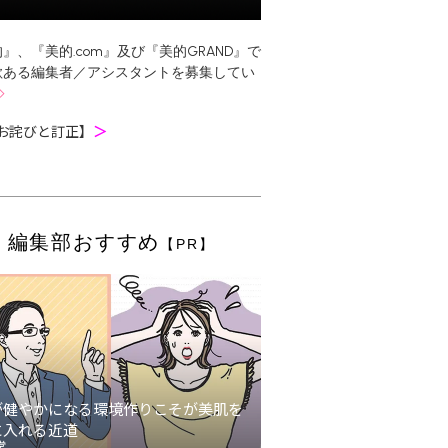
』、『美的.com』及び『美的GRAND』で
欲ある編集者／アシスタントを募集してい
お詫びと訂正】
＞
編集部おすすめ
【PR】
が健やかになる環境作りこそが美肌を
に入れる近道
堂