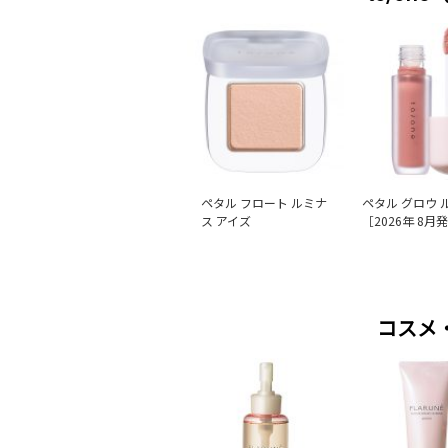
ペタル フロート ルミナ
ペタル グロウ 
ス アイズ
［2026年 8月
コスメ