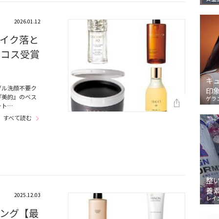
2026.01.12
イク落と
スコス受賞
キ
ブル洗顔不要ク
印
『美的』のベス
ゲラ
ート…
すべて読む
整
養
2025.12.03
レイ
ング【最