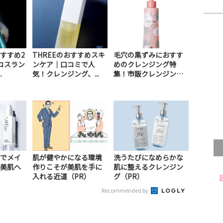
すすめ2
THREEのおすすめスキ
毛穴の黒ずみにおすす
コスラン
ンケア｜口コミで人
めのクレンジング特
.
気！クレンジング、...
集！市販クレンジング
オ...
でメイ
肌が健やかになる環境
洗うたびになめらかな
美肌へ
作りこそが美肌を手に
肌に整えるクレンジン
入れる近道（PR）
グ（PR）
Recommended by