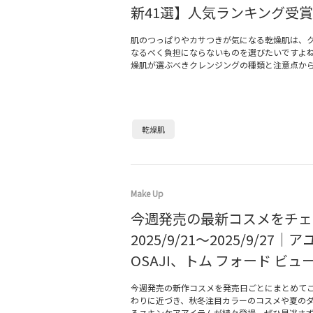
新41選】人気ランキング受
肌のつっぱりやカサつきが気になる乾燥肌は、
なるべく負担にならないものを選びたいですよ
燥肌が選ぶべきクレンジングの種類と注意点か
乾燥肌
Make Up
今週発売の最新コスメをチェ
2025/9/21～2025/9/27｜
OSAJI、トム フォード ビュ
今週発売の新作コスメを発売日ごとにまとめてご
わりに近づき、秋冬注目カラーのコスメや夏の
るスキンケアアイテムが続々登場。ぜひ見逃さ