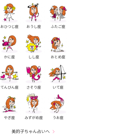
おひつじ座
おうし座
ふたご座
かに座
しし座
おとめ座
てんびん座
さそり座
いて座
やぎ座
みずがめ座
うお座
美的子ちゃん占いへ