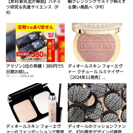
【友利 新先生が解説】ハチミ
朝クレンジングでメイク映えす
ツ研究＆先進サイエンス（P
る潤い美肌へ（PR）
R）
アマゾン1位の実績！380円で5
ディオールスキン フォーエヴ
日間お試し。
ァー クチュール ルミナイザー
PR（ハーブ健康本舗）
［2024年11発売］...
ディオールスキン フォーエヴ
ディオールのクッションファン
ァーのファンデーションで理想
デ、幻の限定デザインが再登