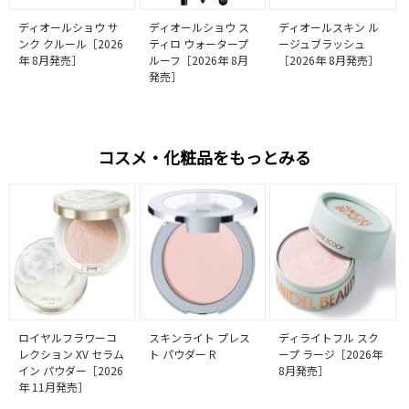
ディオールショウ サ
ディオールショウ ス
ディオールスキン ル
ンク クルール［2026
ティロ ウォータープ
ージュブラッシュ
年 8月発売］
ルーフ［2026年 8月
［2026年 8月発売］
発売］
コスメ・化粧品をもっとみる
ロイヤルフラワーコ
スキンライト プレス
ディライトフル スク
レクション XV セラム
ト パウダー R
ープ ラージ［2026年
イン パウダー［2026
8月発売］
年 11月発売］