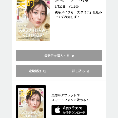
7月22日 ￥1,100
肌もメイクも「スタミナ」仕込み
でくずれ知らず！
最新号を購入する
定期購読
試し読み
美的がタブレットや
スマートフォンで読める！