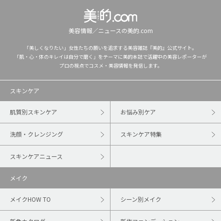
美容情報／ニュースの美的.com
「美しくなりたい」女性たちの願いを追求する美容雑誌『美的』公式サイト。
「肌・心・体のキレイは自分で磨く」をテーマに美的本誌で活躍中の美容レポーターが
プロの視点でコスメ・美容情報を発信します。
スキンケア
肌質別スキンケア
お悩み別ケア
洗顔・クレンジング
スキンケア特集
スキンケアニュース
メイク
メイクHOW TO
シーン別メイク