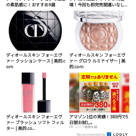
の素肌感に！おすすめ9選
場！今回も即完売間違いなし...
ディオールスキン フォーエヴ
ディオールスキン フォーエヴ
ァー クッション ケース | 美的.c
ァー グロウ ルミナイザー | 美
om
的.com
ディオールスキン フォーエヴ
アマゾン1位の実績！380円で5
ァー ブラッシュ ソフト フィル
日間お試し。
PR（ハーブ健康本舗）
ター | 美的.co...
Recommended by