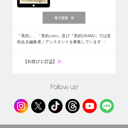
電子書籍
『美的』、『美的.com』及び『美的GRAND』では意
欲ある編集者／アシスタントを募集しています
【お詫びと訂正】
＞
Follow us!