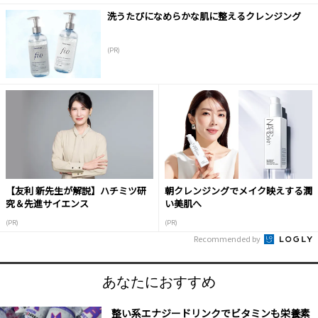
洗うたびになめらかな肌に整えるクレンジング
(PR)
【友利 新先生が解説】ハチミツ研
朝クレンジングでメイク映えする潤
究＆先進サイエンス
い美肌へ
(PR)
(PR)
Recommended by
あなたにおすすめ
整い系エナジードリンクでビタミンも栄養素