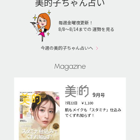
美的子ちゃん占い
毎週金曜夜更新！
8/8〜8/14までの 運勢を見る
今週の美的子ちゃん占いへ
Magazine
9
月号
7月22日 ￥1,100
肌もメイクも「スタミナ」仕込み
でくずれ知らず！