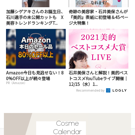
加藤シゲアキさんのお誕生日、
奇跡の美容家・石井美保さんが
石川選手の未公開カットも X
『美的』表紙に初登場＆45ペー
美容トレンドランキングT...
ジ大特集！
Amazon今日も見逃せない！8
石井美保さんと解説！美的ベス
0%OFF以上が続々登場
トコスメYouTubeライブ開催｜
PR（Amazon）
12/15（水）1...
Recommended by
Cosme
Calendar