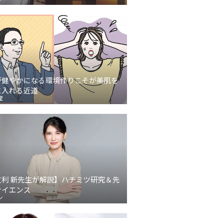
が健やかになる環境作りこそが美肌を
に入れる近道
堂
友利 新先生が解説】ハチミツ研究＆先
サイエンス
ン