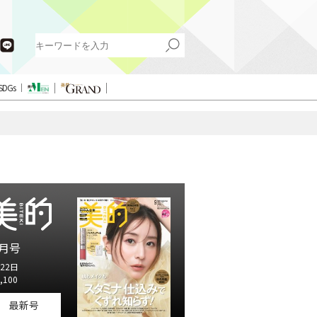
SDGs
月号
22日
,100
最新号