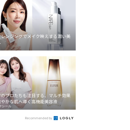
クレンジングでメイク映えする潤い美
へ
容のプロたちも注目する、マルチ効果
健やかな肌へ導く高機能美容液
クシール
Recommended by