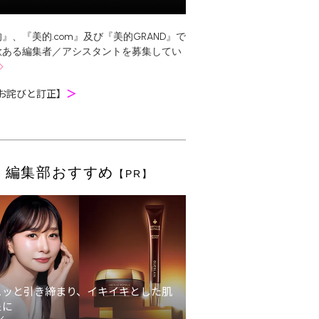
』、『美的.com』及び『美的GRAND』で
欲ある編集者／アシスタントを募集してい
お詫びと訂正】
＞
編集部おすすめ
【PR】
ュッと引き締まり、イキイキとした肌
象に
ン