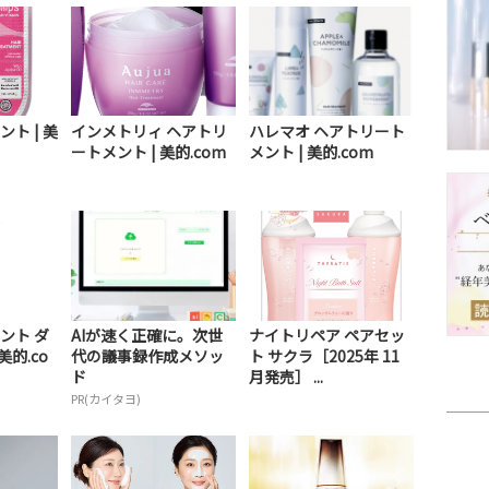
ト | 美
インメトリィ ヘアトリ
ハレマオ ヘアトリート
ートメント | 美的.com
メント | 美的.com
ント ダ
AIが速く正確に。次世
ナイトリペア ペアセッ
美的.co
代の議事録作成メソッ
ト サクラ［2025年 11
ド
月発売］ ...
PR(カイタヨ)