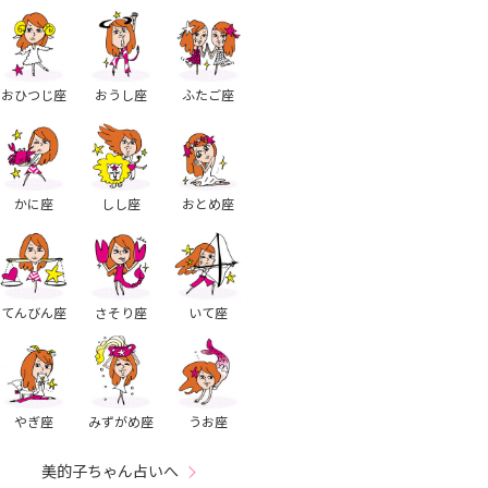
おひつじ座
おうし座
ふたご座
かに座
しし座
おとめ座
てんびん座
さそり座
いて座
やぎ座
みずがめ座
うお座
美的子ちゃん占いへ