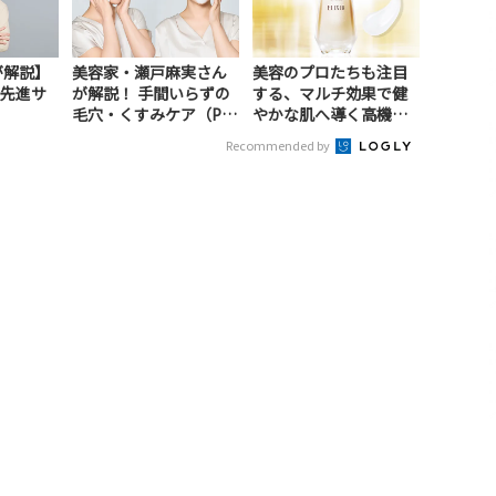
が解説】
美容家・瀬戸麻実さん
美容のプロたちも注目
先進サ
が解説！ 手間いらずの
する、マルチ効果で健
）
毛穴・くすみケア（P
やかな肌へ導く高機能
R）
美容液（PR）
Recommended by