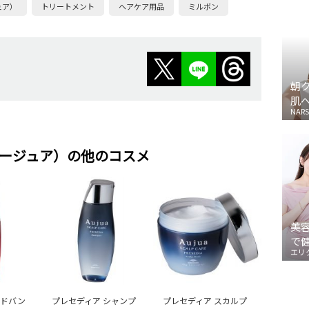
ュア）
トリートメント
ヘアケア用品
ミルボン
朝
肌
NARS
（オージュア）の他のコスメ
美
で
エリ
アドバン
プレセディア シャンプ
プレセディア スカルプ