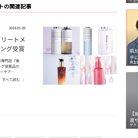
トの関連記事
2026.01.20
トリートメ
キング受賞
肌
手
容専門誌『美
資生
ング受賞品か
ーケア…
すべて読む
【
進
ゲラ