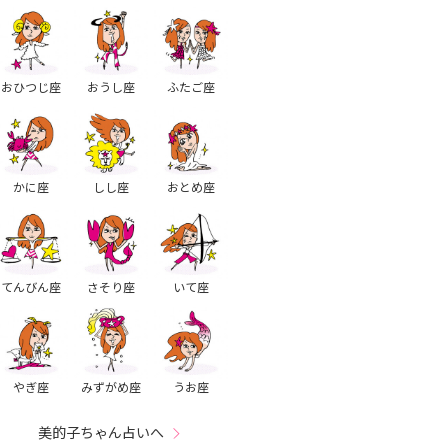
おひつじ座
おうし座
ふたご座
かに座
しし座
おとめ座
てんびん座
さそり座
いて座
やぎ座
みずがめ座
うお座
美的子ちゃん占いへ