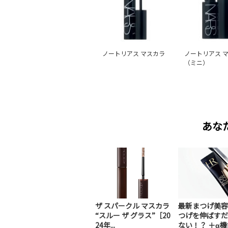
ノートリアス マスカラ
ノートリアス 
（ミニ）
あな
ザ スパークル マスカラ
最新まつげ美容
“スルー ザ グラス”［20
つげを伸ばすだ
24年...
ない！？ ＋α機能