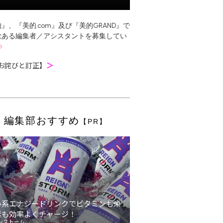
』、『美的.com』及び『美的GRAND』で
欲ある編集者／アシスタントを募集してい
お詫びと訂正】
＞
編集部おすすめ
【PR】
い系エナジードリンクでビタミンも栄
素も効率よくチャージ！
ンストーム