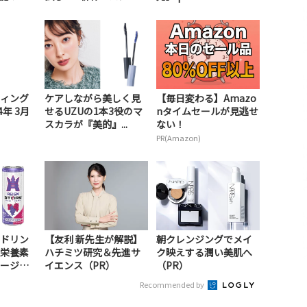
ィング
ケアしながら美しく見
【毎日変わる】Amazo
年 3月
せるUZUの1本3役のマ
nタイムセールが見逃せ
スカラが『美的』...
ない！
PR(Amazon)
ドリン
【友利 新先生が解説】
朝クレンジングでメイ
栄養素
ハチミツ研究＆先進サ
ク映えする潤い美肌へ
ージ！
イエンス（PR）
（PR）
Recommended by