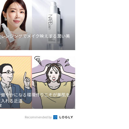
クレンジングでメイク映えする潤い美
へ
が健やかになる環境作りこそが美肌を
に入れる近道
堂
Recommended by