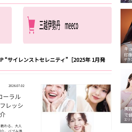
キ
印
P “サイレンストセレニティ”［2025年 1月発
ゲラ
2026.07.02
コーラル
フレッシ
美
介
で
エリ
に教わる、大人
紹介。バブみ満