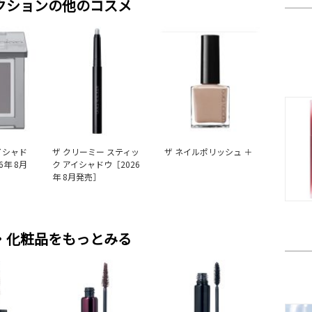
クションの他のコスメ
イシャド
ザ クリーミー スティッ
ザ ネイルポリッシュ ＋
6年 8月
ク アイシャドウ［2026
年 8月発売］
・化粧品をもっとみる