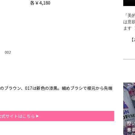
各￥4,180
『美的
は意
ます
【
存のブラウン、017は新色の漆黒。細めブラシで根元から先端
公式サイトはこちら
整
養
レイ