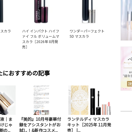
マスカラ
ハイ インパクト ハイフ
ワンダーパーフェクト
ァイ フル ボリュームマ
5D マスカラ
スカラ［2026年 8月発
売］
たにおすすめの記事
液｜ま
『美的』10月号豪華付
ランテルディ マスカラ
けじゃ
録をアシスタントがお
キット［2025年 11月発
の...
試し！&新作コスメ...
売］ |...