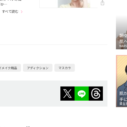
がか…
すべて読む
朝
肌
NARS
イメイク用品
アディクション
マスカラ
肌
手
資生