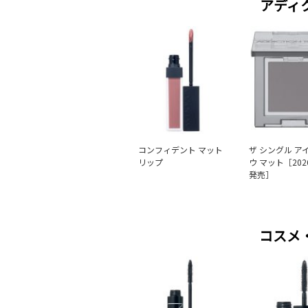
アディ
コンフィデント マット
ザ シングル ア
リップ
ウ マット［202
発売］
コスメ