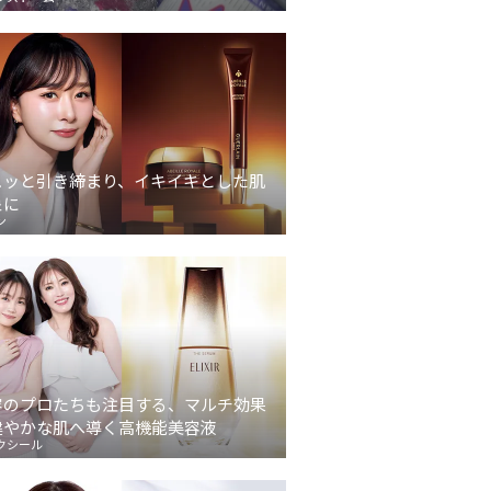
ュッと引き締まり、イキイキとした肌
象に
ン
容のプロたちも注目する、マルチ効果
健やかな肌へ導く高機能美容液
クシール