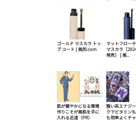
ゴールド マスカラ トッ
マットフローテ
プ コート | 美的.com
マスカラ［2024
発売］ | 美...
肌が健やかになる環境
整い系エナジー
作りこそが美肌を手に
クでビタミンも
入れる近道（PR）
も効率よくチャ
（PR）