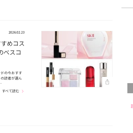
2026.02.23
すすめコス
のべスコ
ンドの今おすす
』の読者が選ん
…
すべて読む