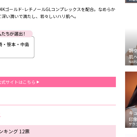
4Kゴールド･レチノールGLコンプレックスを配合。なめらか
て深い潤いで満たし、若々しいハリ肌へ。
朝
肌
NARS
公式サイトはこちら
キ
メ
印
ゲラ
キング 12票