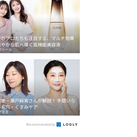
容のプロたちも注目する、マルチ効果
健やかな肌へ導く高機能美容液
クシール
容家・瀬戸麻実さんが解説！ 手間いら
の毛穴・くすみケア
ア花王
Recommended by