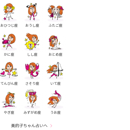
おひつじ座
おうし座
ふたご座
かに座
しし座
おとめ座
てんびん座
さそり座
いて座
やぎ座
みずがめ座
うお座
美的子ちゃん占いへ