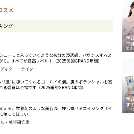
トコスメ
キング
美
で
エリ
シューっと入っていくような抜群の浸透感、バウンスするよ
り。すべてが最高レベル！（2025美的GRAND年間）
容エディター・ライター
ハリ肌”に導いてくれるゴールドの滴。肌のポテンシャルを高
る感覚は至福です（2025美的GRAND年間）
家
美
ず
支える、栄養剤のような美容液。押し寄せるエイジングサイ
ニベ
に使ってほしい
モデル・美容研究家