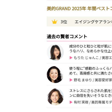
美的GRAND 2025年 年間ベス
3位
エイジングケアラン
過去の賢者コメント
成分のひと粒ひと粒が肌に
うなハリ、なめらかな仕上が
もりた じゅんこ / 美
使う程に“感動のふっくら
めて、高揚感と共に満たされ
野毛 まゆり / 美容愛好
ストレスにさらされた肌を
ンに自信を失いそうなとき
有村 実樹 / 美的専属