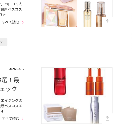
テ」の口コミ人
だ最新ベスコス
ばれ…
すべて読む
ーテ
2026.03.12
8選！最
ェック
、エイジングの
最新ベスコスエ
4…
すべて読む