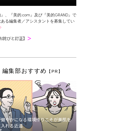
』、『美的.com』及び『美的GRAND』で
欲ある編集者／アシスタントを募集してい
お詫びと訂正】
＞
編集部おすすめ
【PR】
が健やかになる環境作りこそが美肌を
に入れる近道
堂