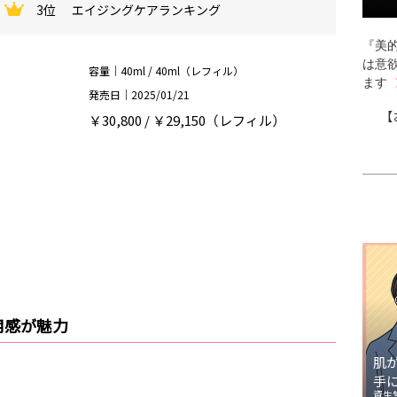
3位
エイジングケアランキング
『美的
は意
容量｜40ml / 40ml（レフィル）
ます
発売日｜2025/01/21
【
￥30,800 / ￥29,150（レフィル）
用感が魅力
肌
手
資生