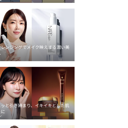
クレンジングでメイク映えする潤い美
へ
ュッと引き締まり、イキイキとした肌
象に
ン