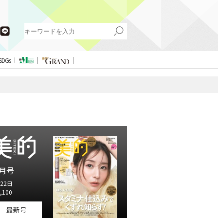
SDGs
月号
22日
,100
最新号