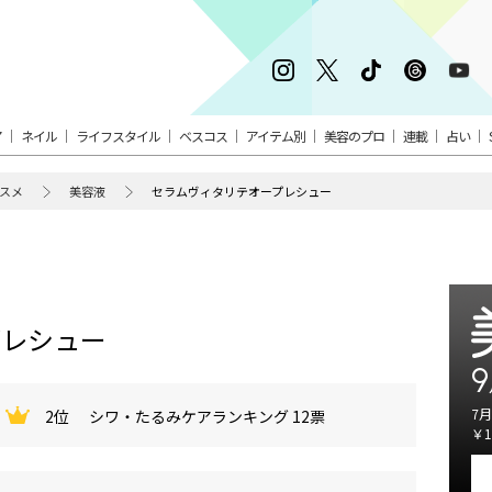
ア
ネイル
ライフスタイル
ベスコス
アイテム別
美容のプロ
連載
占い
スメ
美容液
セラムヴィタリテオープレシュー
プレシュー
9
7月
2位
シワ・たるみケアランキング 12票
￥1