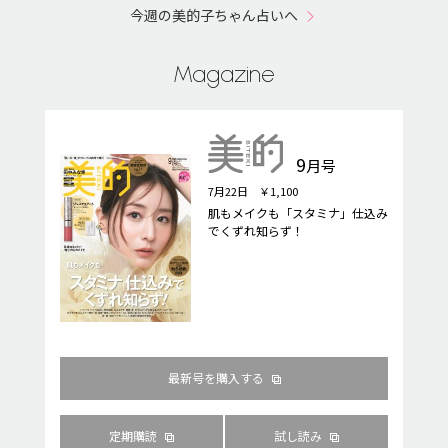
今週の美的子ちゃん占いへ
Magazine
9
月号
7月22日 ￥1,100
肌もメイクも「スタミナ」仕込み
でくずれ知らず！
最新号を購入する
定期購読
試し読み