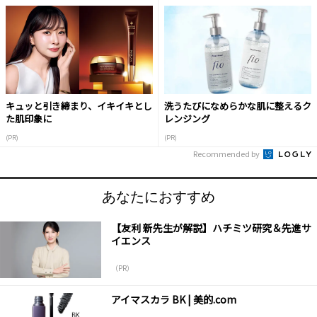
キュッと引き締まり、イキイキとし
洗うたびになめらかな肌に整えるク
た肌印象に
レンジング
(PR)
(PR)
Recommended by
あなたにおすすめ
【友利 新先生が解説】ハチミツ研究＆先進サ
イエンス
（PR）
アイマスカラ BK | 美的.com