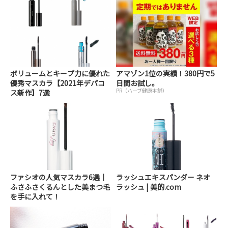
ボリュームとキープ力に優れた
アマゾン1位の実績！380円で5
優秀マスカラ【2021年デパコ
日間お試し。
PR（ハーブ健康本舗）
ス新作】7選
ファシオの人気マスカラ6選｜
ラッシュエキスパンダー ネオ
ふさふさくるんとした美まつ毛
ラッシュ | 美的.com
を手に入れて！