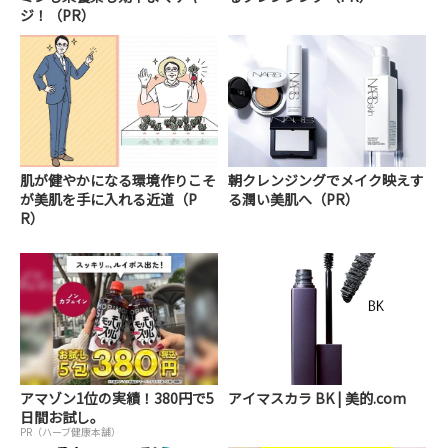
ジ！（PR）
肌が健やかになる環境作りこそ
朝クレンジングでメイク映えす
が美肌を手に入れる近道（P
る潤い美肌へ（PR）
R）
アマゾン1位の実績！380円で5
アイマスカラ BK | 美的.com
日間お試し。
PR（ハーブ健康本舗）