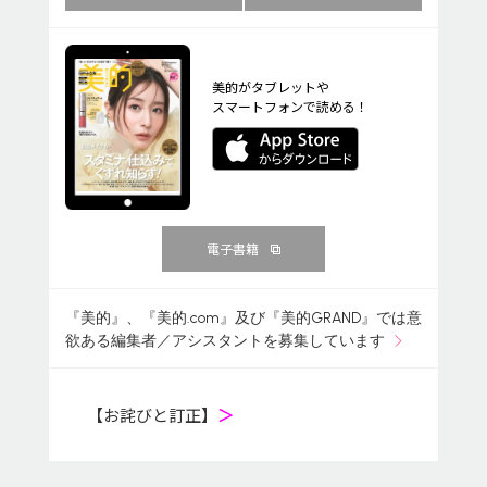
美的がタブレットや
スマートフォンで読める！
電子書籍
『美的』、『美的.com』及び『美的GRAND』では意
欲ある編集者／アシスタントを募集しています
【お詫びと訂正】
＞