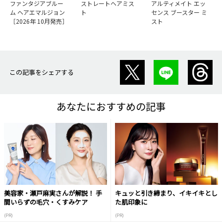
ファンタジアブルー
ストレートヘアミス
アルティメイト エッ
ム ヘアエマルジョン
ト
センス ブースター ミ
［2026年 10月発売］
スト
この記事をシェアする
あなたにおすすめの記事
美容家・瀬戸麻実さんが解説！ 手
キュッと引き締まり、イキイキとし
間いらずの毛穴・くすみケア
た肌印象に
(PR)
(PR)