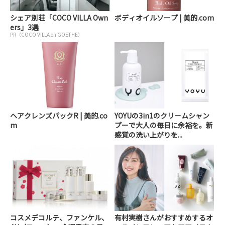
シェア別荘「COCO VILLA Own
ボディオイルソープ | 美的.com
ers」3選
PR（COCO VILLA on GOETHE）
ヘアクレンズパックR | 美的.co
YOYUの3in1のクリームシャン
m
プーで大人の毎日に余裕を。新
感覚の洗い上がりを...
コスメデコルテ、ファンケル、
有村実樹さんがおすすめするオ