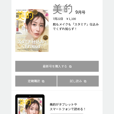
9
月号
7月22日 ￥1,100
肌もメイクも「スタミナ」仕込み
でくずれ知らず！
最新号を購入する
定期購読
試し読み
美的がタブレットや
スマートフォンで読める！