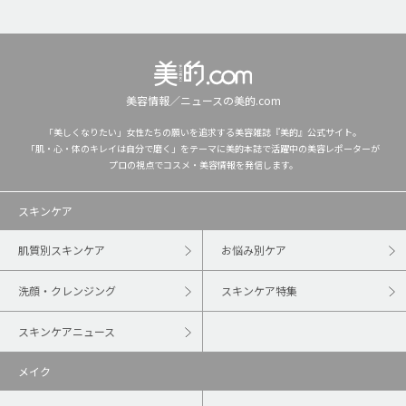
美容情報／ニュースの美的.com
「美しくなりたい」女性たちの願いを追求する美容雑誌『美的』公式サイト。
「肌・心・体のキレイは自分で磨く」をテーマに美的本誌で活躍中の美容レポーターが
プロの視点でコスメ・美容情報を発信します。
スキンケア
肌質別スキンケア
お悩み別ケア
洗顔・クレンジング
スキンケア特集
スキンケアニュース
メイク