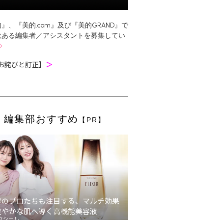
』、『美的.com』及び『美的GRAND』で
欲ある編集者／アシスタントを募集してい
お詫びと訂正】
＞
編集部おすすめ
【PR】
容のプロたちも注目する、マルチ効果
健やかな肌へ導く高機能美容液
クシール