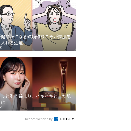
が健やかになる環境作りこそが美肌を
に入れる近道
堂
ュッと引き締まり、イキイキとした肌
象に
ン
Recommended by