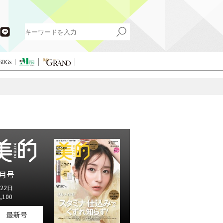
SDGs
月号
22日
,100
最新号