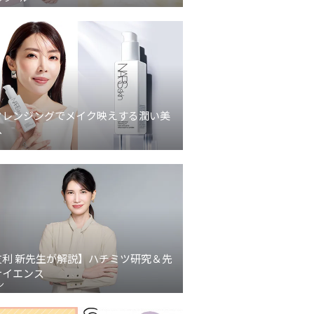
クレンジングでメイク映えする潤い美
へ
友利 新先生が解説】ハチミツ研究＆先
サイエンス
ン