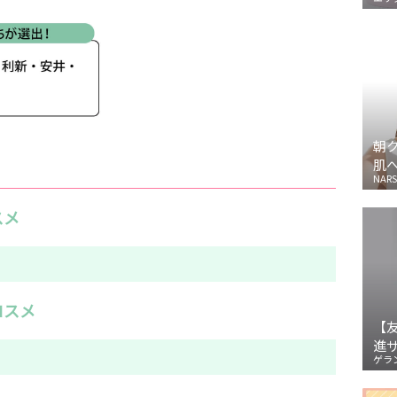
朝
肌
NARS
スメ
コスメ
【
進
ゲラ