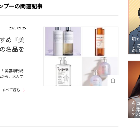
ンプーの関連記事
2025.09.25
すめ『美
肌
手
の名品を
資生
け！美容専門誌
品から、大人向
すべて読む
キ
印
ゲラ