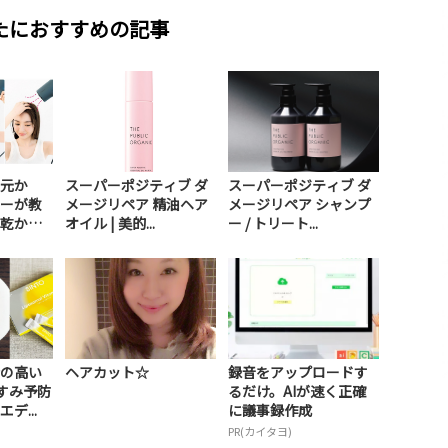
たにおすすめの記事
元か
スーパーポジティブ ダ
スーパーポジティブ ダ
ーが教
メージリペア 精油ヘア
メージリペア シャンプ
乾かし
オイル | 美的...
ー / トリート...
の高い
ヘアカット☆
録音をアップロードす
すみ予防
るだけ。AIが速く正確
デ...
に議事録作成
PR(カイタヨ)