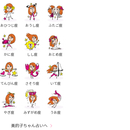
おひつじ座
おうし座
ふたご座
かに座
しし座
おとめ座
てんびん座
さそり座
いて座
やぎ座
みずがめ座
うお座
美的子ちゃん占いへ