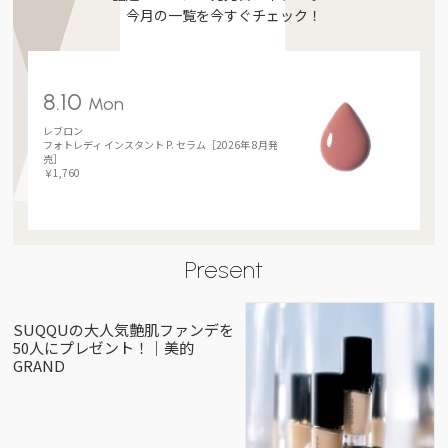
今月の一覧を今すぐチェック！
8.10
Mon
レブロン
フォトレディ インスタント P. セラム［2026年 8月発
売］
￥1,760
Present
SUQQUの大人気艶肌ファンデを
50人にプレゼント！｜美的
GRAND