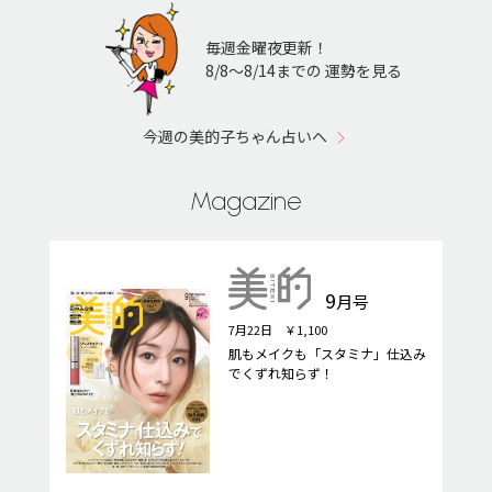
毎週金曜夜更新！
8/8〜8/14までの 運勢を見る
今週の美的子ちゃん占いへ
Magazine
9
月号
7月22日 ￥1,100
肌もメイクも「スタミナ」仕込み
でくずれ知らず！