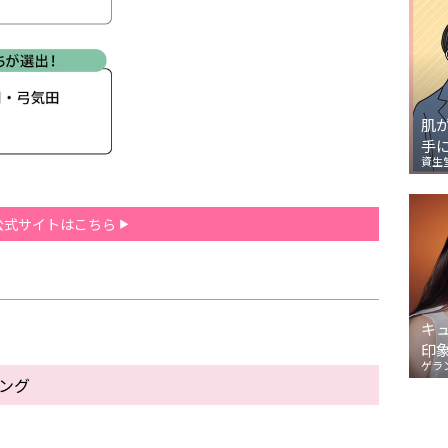
肌
手
資生
公式サイトはこちら
キ
印
ゲラ
キング