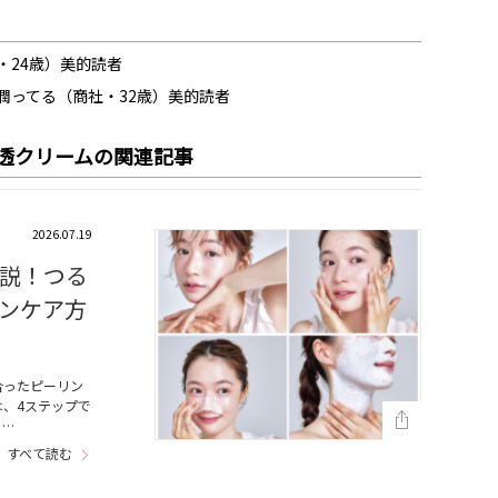
・24歳）美的読者
潤ってる（商社・32歳）美的読者
透クリームの関連記事
2026.07.19
説！つる
ンケア方
合ったピーリン
、4ステップで
・…
すべて読む