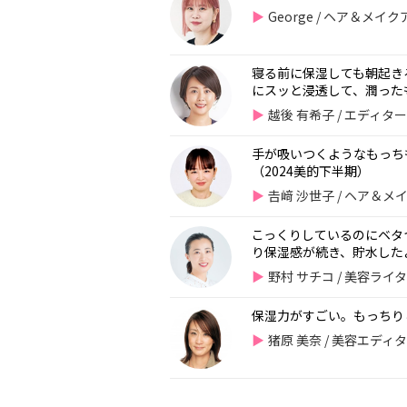
George / ヘア＆メ
寝る前に保湿しても朝起き
にスッと浸透して、潤った
越後 有希子 / エディタ
手が吸いつくようなもっち
（2024美的下半期）
𠮷﨑 沙世子 / ヘア＆
こっくりしているのにベタ
り保湿感が続き、貯水した
野村 サチコ / 美容ライ
保湿力がすごい。もっちり
猪原 美奈 / 美容エディ