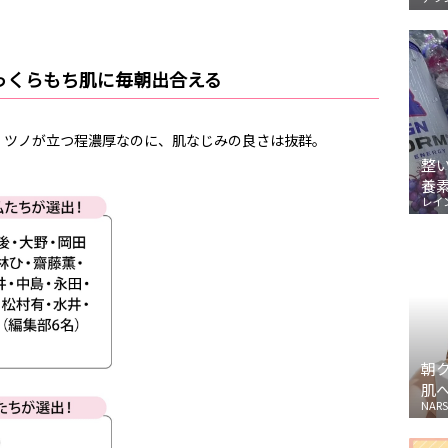
っくらもち肌に毎朝出合える
。ツノが立つ程濃厚なのに、肌なじみの良さは抜群。
整
養
レイ
朝
肌
NARS