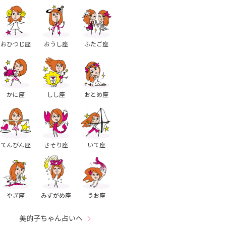
おひつじ座
おうし座
ふたご座
かに座
しし座
おとめ座
てんびん座
さそり座
いて座
やぎ座
みずがめ座
うお座
美的子ちゃん占いへ