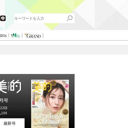
SDGs
月号
22日
,100
最新号