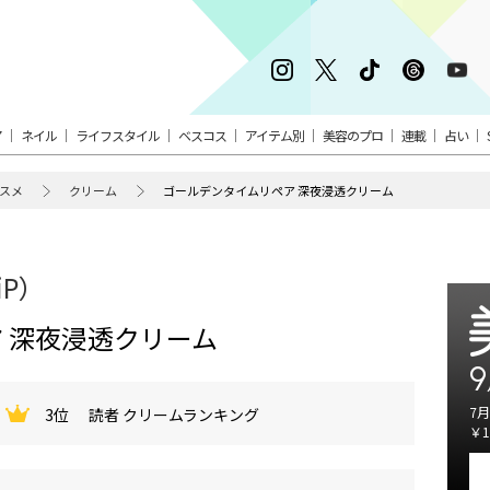
ア
ネイル
ライフスタイル
ベスコス
アイテム別
美容のプロ
連載
占い
スメ
クリーム
ゴールデンタイムリペア 深夜浸透クリーム
iP）
 深夜浸透クリーム
9
7月
3位
読者 クリームランキング
￥1