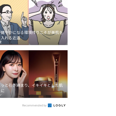
が健やかになる環境作りこそが美肌を
に入れる近道
堂
ュッと引き締まり、イキイキとした肌
象に
ン
Recommended by