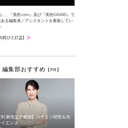
』、『美的.com』及び『美的GRAND』で
欲ある編集者／アシスタントを募集してい
お詫びと訂正】
＞
編集部おすすめ
【PR】
友利 新先生が解説】ハチミツ研究＆先
サイエンス
ン