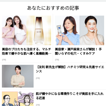
あなたにおすすめの記事
美容のプロたちも注目する、マルチ
美容家・瀬戸麻実さんが解説！ 手
効果で健やかな肌へ導く高機能美容
間いらずの毛穴・くすみケア
液
(PR)
(PR)
【友利 新先生が解説】ハチミツ研究＆先進サイエ
ンス
(PR)
肌が健やかになる環境作りこそが美肌を手に入れ
る近道
(PR)