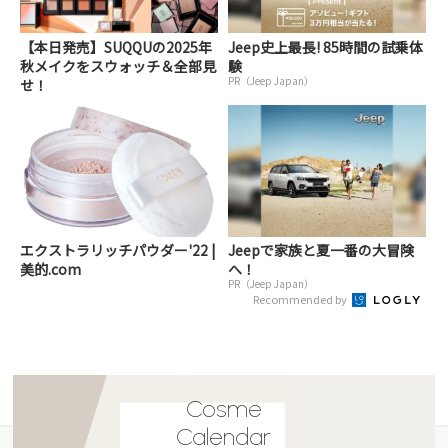
【本日発売】SUQQUの2025年
Jeep史上最長! 85時間の試乗体
秋メイクをスウォッチ＆全部見
験
PR（Jeep Japan）
せ！
エクストラリッチパウダー'22 |
Jeepで家族と夏一番の大冒険
美的.com
へ！
PR（Jeep Japan）
Recommended by
Cosme
Calendar