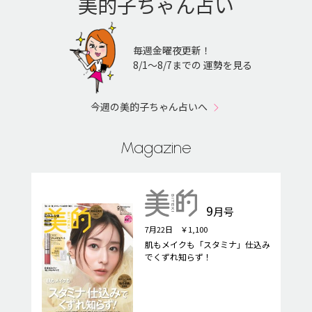
美的子ちゃん占い
毎週金曜夜更新！
8/1〜8/7までの 運勢を見る
今週の美的子ちゃん占いへ
Magazine
9
月号
7月22日 ￥1,100
肌もメイクも「スタミナ」仕込み
でくずれ知らず！