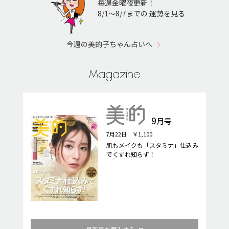
毎週金曜夜更新！
8/1〜8/7までの 運勢を見る
今週の美的子ちゃん占いへ
Magazine
9
月号
7月22日 ￥1,100
肌もメイクも「スタミナ」仕込み
でくずれ知らず！