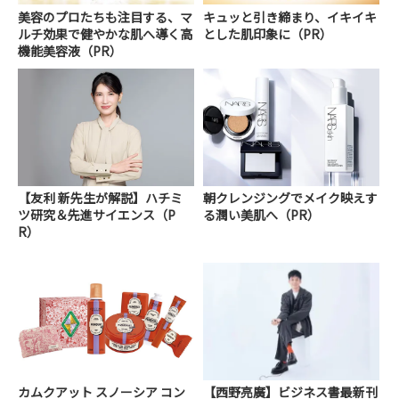
美容のプロたちも注目する、マ
キュッと引き締まり、イキイキ
ルチ効果で健やかな肌へ導く高
とした肌印象に（PR）
機能美容液（PR）
【友利 新先生が解説】ハチミ
朝クレンジングでメイク映えす
ツ研究＆先進サイエンス（P
る潤い美肌へ（PR）
R）
カムクアット スノーシア コン
【西野亮廣】ビジネス書最新刊