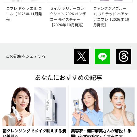
コフレ ドゥ ノエル コ
セイル ホリデーコレ
ファンタジアブルー
ール［2026年 11月発
クション 2026 オンザ
ム リミテッド ヘアケ
売］
ゴー モイスチャー
アコフレ［2026年 10
［2026年 10月発売］
月発売］
この記事をシェアする
あなたにおすすめの記事
朝クレンジングでメイク映えする潤
美容家・瀬戸麻実さんが解説！ 手
い美肌へ
間いらずの毛穴・くすみケア