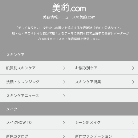
美容情報／ニュースの美的.com
「美しくなりたい」女性たちの願いを追求する美容雑誌『美的』公式サイト。
「肌・心・体のキレイは自分で磨く」をテーマに美的本誌で活躍中の美容レポーターが
プロの視点でコスメ・美容情報を発信します。
スキンケア
肌質別スキンケア
お悩み別ケア
洗顔・クレンジング
スキンケア特集
スキンケアニュース
メイク
メイクHOW TO
シーン別メイク
新色カタログ
新作ファンデーション