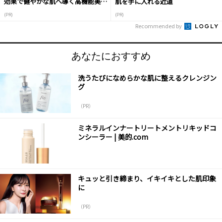
効果で健やかな肌へ導く高機能美容
肌を手に入れる近道
液
(PR)
(PR)
Recommended by
あなたにおすすめ
洗うたびになめらかな肌に整えるクレンジン
グ
（PR）
ミネラルインナートリートメントリキッドコ
ンシーラー | 美的.com
キュッと引き締まり、イキイキとした肌印象
に
（PR）