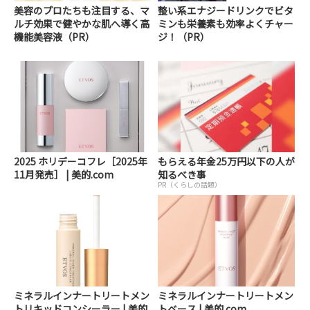
美容のプロたちも注目する、マ
整い系エナジードリンクでビタ
ルチ効果で健やかな肌へ導く高
ミンも栄養素も効率よくチャー
機能美容液（PR）
ジ！（PR）
2025 ホリデーコフレ［2025年
もらえる年金25万円以下の人が
11月発売］ | 美的.com
知るべき事
PR（くらしの話題）
ミネラルインナートリートメン
ミネラルインナートリートメン
トリキッドコンシーラー | 美的.
トベース | 美的.com