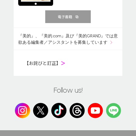
電子書籍
『美的』、『美的.com』及び『美的GRAND』では意
欲ある編集者／アシスタントを募集しています
【お詫びと訂正】
＞
Follow us!