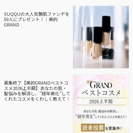
SUQQUの大人気艶肌ファンデを
50人にプレゼント！｜美的
GRAND
募集終了【美的GRANDベストコ
スメ2026上半期】あなたの肌・
髪悩みを解消し、”経年美化”して
くれたコスメをくわしく教えて！