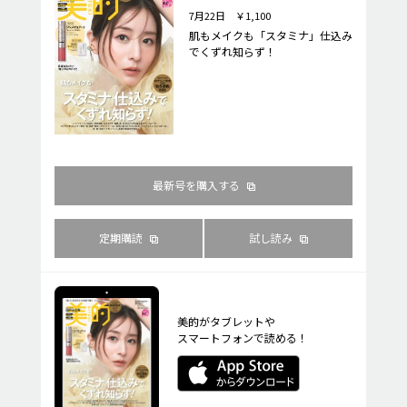
7月22日 ￥1,100
肌もメイクも「スタミナ」仕込み
でくずれ知らず！
最新号を購入する
定期購読
試し読み
美的がタブレットや
スマートフォンで読める！