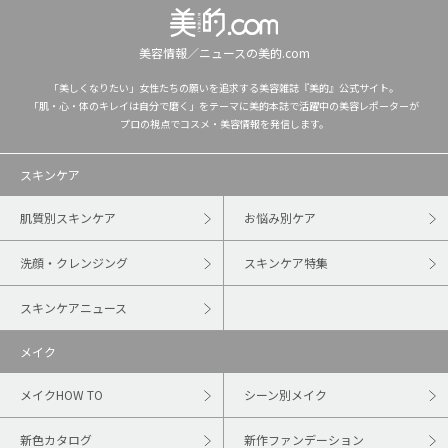
美容情報／ニュースの美的.com
「美しくなりたい」女性たちの願いを追求する美容雑誌『美的』公式サイト。
「肌・心・体のキレイは自分で磨く」をテーマに美的本誌で活躍中の美容レポーターが
プロの視点でコスメ・美容情報を発信します。
スキンケア
肌質別スキンケア
お悩み別ケア
洗顔・クレンジング
スキンケア特集
スキンケアニュース
メイク
メイクHOW TO
シーン別メイク
新色カタログ
新作ファンデーション