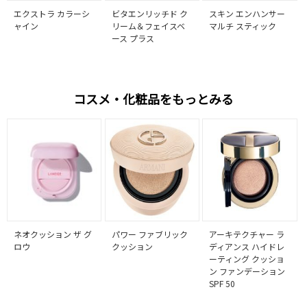
エクストラ カラーシ
ビタエンリッチド ク
スキン エンハンサー
ャイン
リーム＆フェイスベ
マルチ スティック
ース プラス
コスメ・化粧品をもっとみる
ネオクッション ザ グ
パワー ファブリック
アーキテクチャー ラ
ロウ
クッション
ディアンス ハイドレ
ーティング クッショ
ン ファンデーション
SPF 50