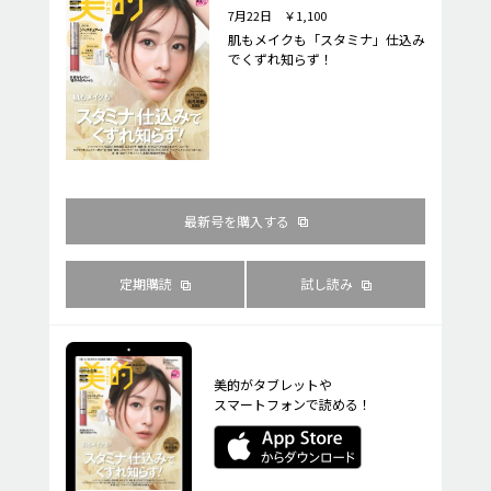
7月22日 ￥1,100
肌もメイクも「スタミナ」仕込み
でくずれ知らず！
最新号を購入する
定期購読
試し読み
美的がタブレットや
スマートフォンで読める！