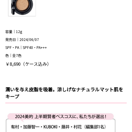
容量｜12g
発売日｜2024/06/07
SPF・PA｜SPF40・PA+++
色｜全7色
￥8,690（ケース込み）
潤いを与え皮脂を吸着。涼しげなナチュラルマット肌を
キープ