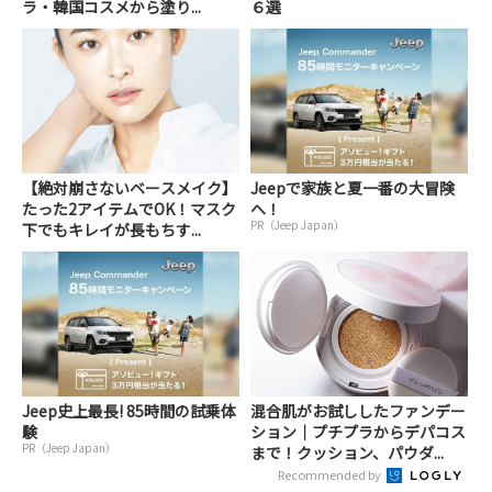
ラ・韓国コスメから塗り...
６選
【絶対崩さないベースメイク】
Jeepで家族と夏一番の大冒険
たった2アイテムでOK！マスク
へ！
PR（Jeep Japan）
下でもキレイが長もちす...
Jeep史上最長! 85時間の試乗体
混合肌がお試ししたファンデー
験
ション｜プチプラからデパコス
PR（Jeep Japan）
まで！クッション、パウダ...
Recommended by