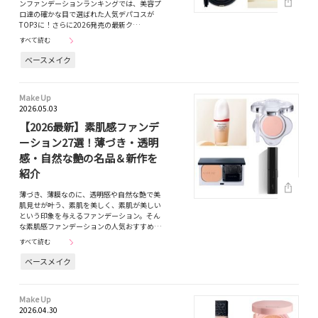
ンファンデーションランキングでは、美容プ
ロ達の確かな目で選ばれた人気デパコスが
TOP3に！さらに2026発売の最新ク…
すべて読む
ベースメイク
Make Up
2026.05.03
【2026最新】素肌感ファンデ
ーション27選！薄づき・透明
感・自然な艶の名品＆新作を
紹介
薄づき、薄膜なのに、透明感や自然な艶で美
肌見せが叶う、素肌を美しく、素肌が美しい
という印象を与えるファンデーション。そん
な素肌感ファンデーションの人気おすすめ…
すべて読む
ベースメイク
Make Up
2026.04.30