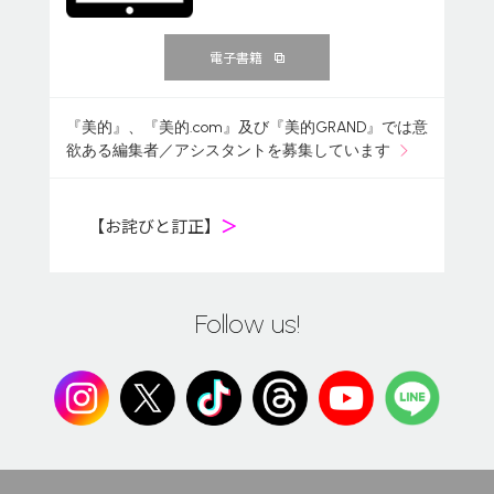
電子書籍
『美的』、『美的.com』及び『美的GRAND』では意
欲ある編集者／アシスタントを募集しています
【お詫びと訂正】
＞
Follow us!