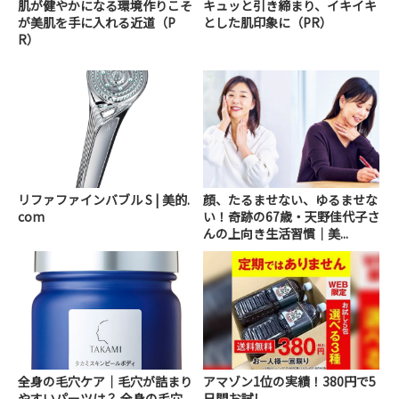
肌が健やかになる環境作りこそ
キュッと引き締まり、イキイキ
が美肌を手に入れる近道（P
とした肌印象に（PR）
R）
リファファインバブル S | 美的.
顔、たるませない、ゆるませな
com
い！奇跡の67歳・天野佳代子さ
んの上向き生活習慣｜美...
全身の毛穴ケア｜毛穴が詰まり
アマゾン1位の実績！380円で5
やすいパーツは？ 全身の毛穴
日間お試し。