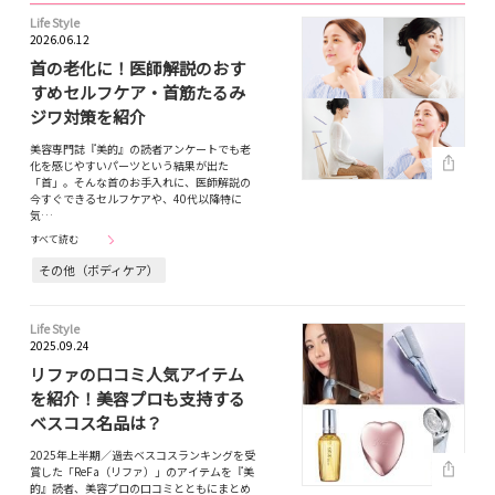
Life Style
2026.06.12
首の老化に！医師解説のおす
すめセルフケア・首筋たるみ
ジワ対策を紹介
美容専門誌『美的』の読者アンケートでも老
化を感じやすいパーツという結果が出た
「首」。そんな首のお手入れに、医師解説の
今すぐできるセルフケアや、40代以降特に
気…
すべて読む
その他（ボディケア）
Life Style
2025.09.24
リファの口コミ人気アイテム
を紹介！美容プロも支持する
ベスコス名品は？
2025年上半期／過去ベスコスランキングを受
賞した「ReFa（リファ）」のアイテムを『美
的』読者、美容プロの口コミとともにまとめ