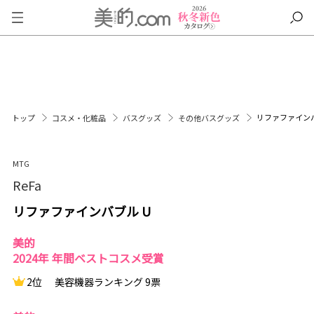
リファファインバ
トップ
コスメ・化粧品
バスグッズ
その他バスグッズ
MTG
ReFa
リファファインバブル U
美的
2024年 年間ベストコスメ受賞
2位
美容機器ランキング 9票