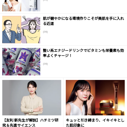
肌が健やかになる環境作りこそが美肌を手に入れ
る近道
(PR)
整い系エナジードリンクでビタミンも栄養素も効
率よくチャージ！
(PR)
【友利 新先生が解説】ハチミツ研
キュッと引き締まり、イキイキとし
究＆先進サイエンス
た肌印象に