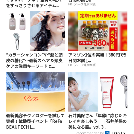
PR（ハーブ健康本舗）
をすっきりさせるアイテム...
“カラーシャンコン”や“髪と頭
アマゾン1位の実績！380円で5
皮の糖化”…最新のヘア＆頭皮
日間お試し。
PR（ハーブ健康本舗）
ケアの注目キーワードと...
最新美容テクノロジーを試して
石井美保さん「年齢に応じたキ
実感！体験型イベント「ReFa
レイを楽しもう」｜石井美保の
BEAUTECH L...
美になる話。vol. 3...
Recommended by