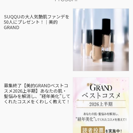
SUQQUの大人気艶肌ファンデを
50人にプレゼント！｜美的
GRAND
募集終了【美的GRANDベストコ
スメ2026上半期】あなたの肌・
髪悩みを解消し、”経年美化”して
くれたコスメをくわしく教えて！