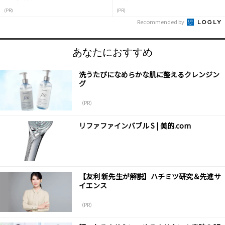
(PR)
(PR)
Recommended by
あなたにおすすめ
洗うたびになめらかな肌に整えるクレンジン
グ
（PR）
リファファインバブル S | 美的.com
【友利 新先生が解説】ハチミツ研究＆先進サ
イエンス
（PR）