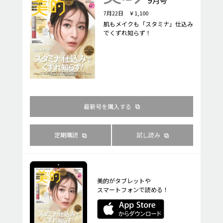
月号
7月22日 ￥1,100
肌もメイクも「スタミナ」仕込み
でくずれ知らず！
最新号を購入する
定期購読
試し読み
美的がタブレットや
スマートフォンで読める！