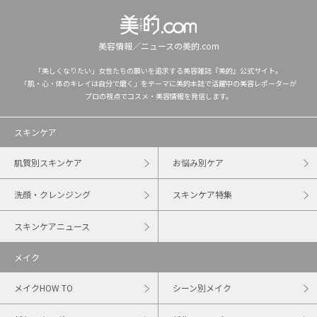
美容情報／ニュースの美的.com
「美しくなりたい」女性たちの願いを追求する美容雑誌『美的』公式サイト。
「肌・心・体のキレイは自分で磨く」をテーマに美的本誌で活躍中の美容レポーターが
プロの視点でコスメ・美容情報を発信します。
スキンケア
肌質別スキンケア
お悩み別ケア
洗顔・クレンジング
スキンケア特集
スキンケアニュース
メイク
メイクHOW TO
シーン別メイク