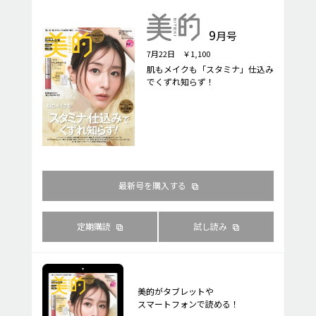
9
月号
7月22日 ￥1,100
肌もメイクも「スタミナ」仕込み
でくずれ知らず！
最新号を購入する
定期購読
試し読み
美的がタブレットや
スマートフォンで読める！