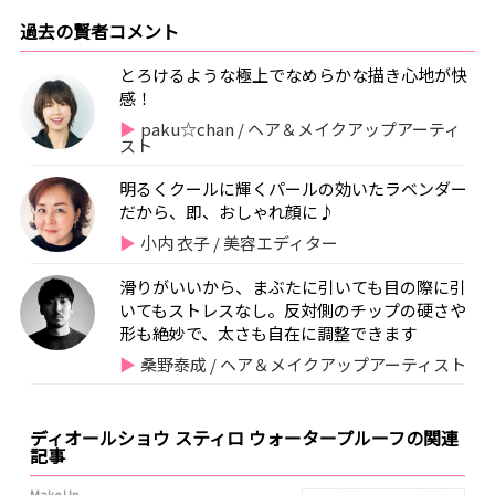
過去の賢者コメント
とろけるような極上でなめらかな描き心地が快
感！
paku☆chan / ヘア＆メイクアップアーティ
スト
明るくクールに輝くパールの効いたラベンダー
だから、即、おしゃれ顔に♪
小内 衣子 / 美容エディター
滑りがいいから、まぶたに引いても目の際に引
いてもストレスなし。反対側のチップの硬さや
形も絶妙で、太さも自在に調整できます
桑野泰成 / ヘア＆メイクアップアーティスト
ディオールショウ スティロ ウォータープルーフの関連
記事
Make Up