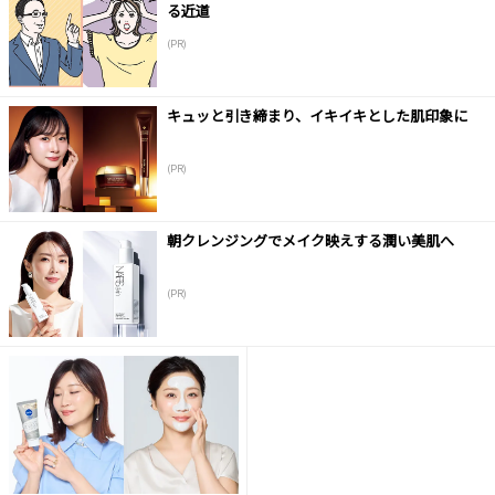
る近道
(PR)
キュッと引き締まり、イキイキとした肌印象に
(PR)
朝クレンジングでメイク映えする潤い美肌へ
(PR)