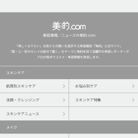
美容情報／ニュースの美的.com
「美しくなりたい」女性たちの願いを追求する美容雑誌『美的』公式サイト。
「肌・心・体のキレイは自分で磨く」をテーマに美的本誌で活躍中の美容レポーターが
プロの視点でコスメ・美容情報を発信します。
スキンケア
肌質別スキンケア
お悩み別ケア
洗顔・クレンジング
スキンケア特集
スキンケアニュース
メイク