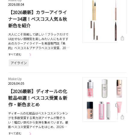
2026.08.04
【2026最新】カラーアイライ
ナー34選！ベスコス人気＆秋
新色を紹介
大人にこそ挑戦して欲しい！ブラックだけで
は出せない雰囲気を楽しみたい人にもおすす
めのカラーアイライナーを美容専門誌『美
的』ベスコス＆プチプラベスコス受賞、20…
すべて読む
アイライン
Make Up
2026.04.05
【2026最新】ディオールの化
粧品48選！ベスコス受賞＆新
作・新色まとめ
ディオールの化粧品はベストコスメランキン
グを多数受賞する実力派アイテムが勢ぞろ
い！幅広い世代から支持を集めています。最
新ベスコス受賞アイテムをはじめ、2026…
すべて読む