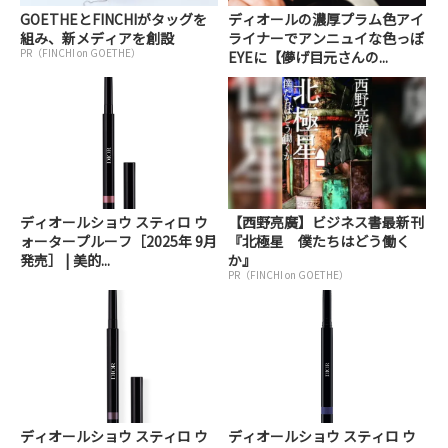
GOETHEとFINCHIがタッグを
ディオールの濃厚プラム色アイ
組み、新メディアを創設
ライナーでアンニュイな色っぽ
PR（FINCHI on GOETHE）
EYEに【儚げ目元さんの...
ディオールショウ スティロ ウ
【西野亮廣】ビジネス書最新刊
ォータープルーフ［2025年 9月
『北極星 僕たちはどう働く
発売］ | 美的...
か』
PR（FINCHI on GOETHE）
ディオールショウ スティロ ウ
ディオールショウ スティロ ウ