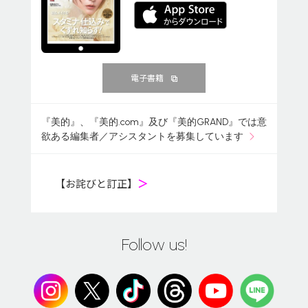
電子書籍
『美的』、『美的.com』及び『美的GRAND』では意
欲ある編集者／アシスタントを募集しています
【お詫びと訂正】
＞
Follow us!