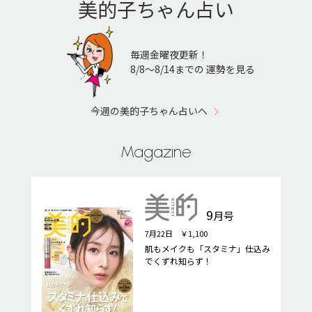
美的子ちゃん占い
毎週金曜夜更新！
8/8〜8/14までの 運勢を見る
今週の美的子ちゃん占いへ
Magazine
9
月号
7月22日 ￥1,100
肌もメイクも「スタミナ」仕込み
でくずれ知らず！