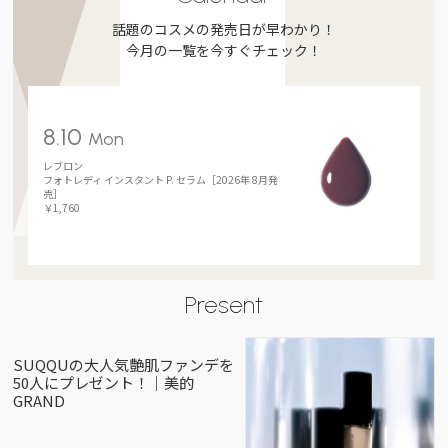
話題のコスメの発売日が早わかり！
今月の一覧を今すぐチェック！
8.10
Mon
レブロン
フォトレディ インスタント P. セラム［2026年 8月発
売］
￥1,760
Present
SUQQUの大人気艶肌ファンデを
50人にプレゼント！｜美的
GRAND