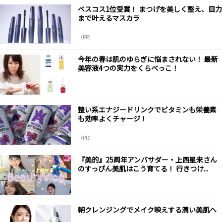
ベスコス1位受賞！ まつげを美しく整え、目力
まで叶えるマスカラ
（PR）
今年の春は肌のゆらぎに悩まされない！ 最新
美容液4つの実力をくらべっこ！
整い系エナジードリンクでビタミンも栄養素
も効率よくチャージ！
（PR）
『美的』25周年アンバサダー・上西星来さん
のすっぴん美肌はこう育てる！ 行きつけ...
朝クレンジングでメイク映えする潤い美肌へ