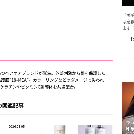
『美的
は意
ます
【
もつヘアケアブランドが誕生。外部刺激から髪を保護した
膜“18-MEA”。カラーリングなどのダメージで失われ
透型ケラチンやビタミンC誘導体を共通配合。
の関連記事
キ
2026.03.05
印
ゲラ