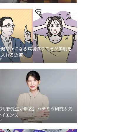
が健やかになる環境作りこそが美肌を
に入れる近道
堂
友利 新先生が解説】ハチミツ研究＆先
サイエンス
ン