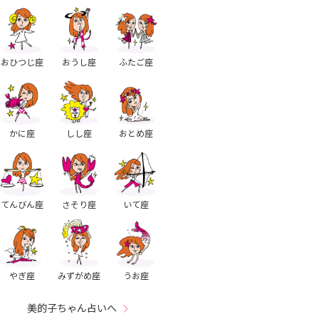
おひつじ座
おうし座
ふたご座
かに座
しし座
おとめ座
てんびん座
さそり座
いて座
やぎ座
みずがめ座
うお座
美的子ちゃん占いへ