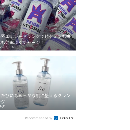
い系エナジードリンクでビタミンも栄
素も効率よくチャージ！
ンストーム
うたびになめらかな肌に整えるクレン
ング
ルタ
Recommended by