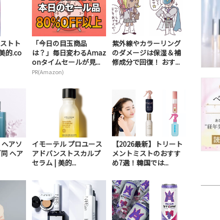
ストト
「今日の目玉商品
紫外線やカラーリング
美的.co
は？」毎日変わるAmaz
のダメージは保湿＆補
onタイムセールが見...
修成分で回復！ おす...
PR(Amazon)
 ヘアソ
イモーテル プロユース
【2026最新】トリート
同 ヘア
アドバンストスカルプ
メントミストのおすす
セラム | 美的...
め7選！韓国では...