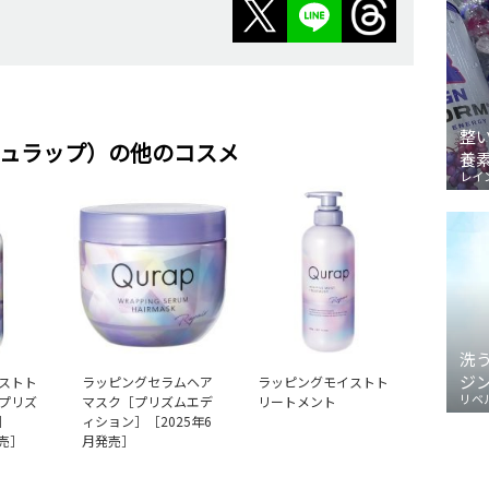
整
（キュラップ）の他のコスメ
養
レイ
洗
ジ
ストト
ラッピングセラムヘア
ラッピングモイストト
リベ
プリズ
マスク［プリズムエデ
リートメント
］
ィション］［2025年6
発売］
月発売］