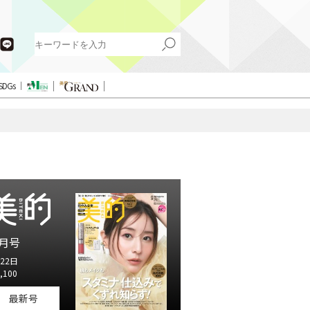
SDGs
月号
22日
,100
最新号