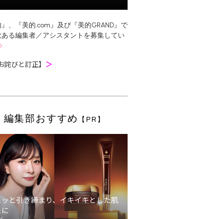
』、『美的.com』及び『美的GRAND』で
欲ある編集者／アシスタントを募集してい
お詫びと訂正】
＞
編集部おすすめ
【PR】
ュッと引き締まり、イキイキとした肌
象に
ン