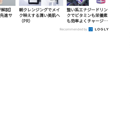
が解説】
朝クレンジングでメイ
整い系エナジードリン
先進サ
ク映えする潤い美肌へ
クでビタミンも栄養素
）
（PR）
も効率よくチャージ！
（PR）
Recommended by