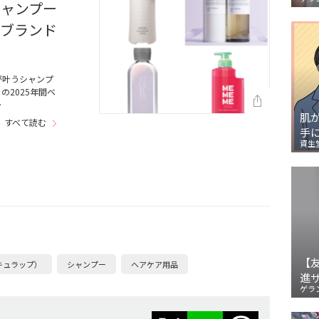
シャンプー
アブランド
が叶うシャンプ
2025年間ベ
…
肌
すべて読む
手
資生
【
（キュラップ）
シャンプー
ヘアケア用品
進
ゲラ