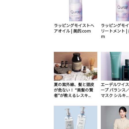
ラッピングモイストヘ
ラッピングモイ
アオイル | 美的.com
リートメント | 
m
夏の紫外線、髪と頭皮
エーデルワイス
が危ない！ “美髪の賢
ープ バランス／
者”が教えるレスキ...
マスク シルキ...