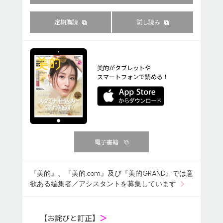
定期購読
試し読み
美的がタブレットや
スマートフォンで読める！
電子書籍
『美的』、『美的.com』及び『美的GRAND』では意
欲ある編集者／アシスタントを募集しています
【お詫びと訂正】
＞