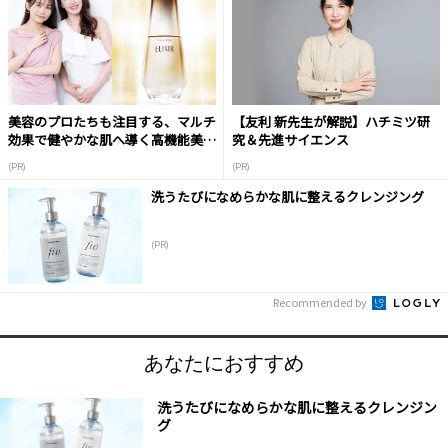
美容のプロたちも注目する、マルチ
【友利 新先生が解説】ハチミツ研
効果で健やかな肌へ導く高機能美容
究＆先進サイエンス
液
(PR)
(PR)
洗うたびになめらかな肌に整えるクレンジング
(PR)
Recommended by
あなたにおすすめ
洗うたびになめらかな肌に整えるクレンジン
グ