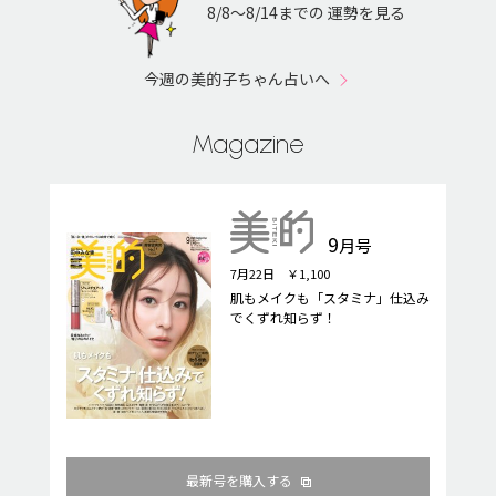
8/8〜8/14までの 運勢を見る
今週の美的子ちゃん占いへ
Magazine
9
月号
7月22日 ￥1,100
肌もメイクも「スタミナ」仕込み
でくずれ知らず！
最新号を購入する