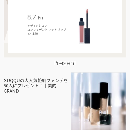
8.7
Fri
アディクション
コンフィデント マット リップ
￥4,180
Present
SUQQUの大人気艶肌ファンデを
50人にプレゼント！｜美的
GRAND