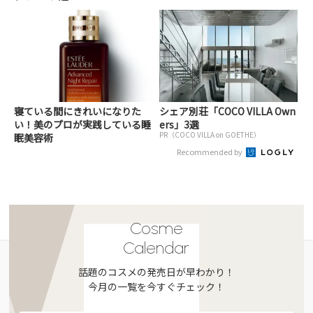
寝ている間にきれいになりた
シェア別荘「COCO VILLA Own
い！美のプロが実践している睡
ers」3選
PR（COCO VILLA on GOETHE）
眠美容術
Recommended by
Cosme
Calendar
話題のコスメの発売日が早わかり！
今月の一覧を今すぐチェック！