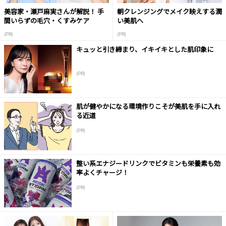
美容家・瀬戸麻実さんが解説！ 手
朝クレンジングでメイク映えする潤
間いらずの毛穴・くすみケア
い美肌へ
(PR)
(PR)
キュッと引き締まり、イキイキとした肌印象に
(PR)
肌が健やかになる環境作りこそが美肌を手に入れ
る近道
(PR)
整い系エナジードリンクでビタミンも栄養素も効
率よくチャージ！
(PR)