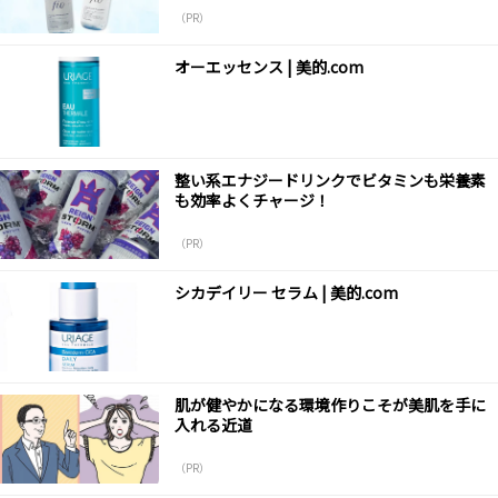
（PR）
オーエッセンス | 美的.com
整い系エナジードリンクでビタミンも栄養素
も効率よくチャージ！
（PR）
シカデイリー セラム | 美的.com
肌が健やかになる環境作りこそが美肌を手に
入れる近道
（PR）