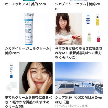
オーエッセンス | 美的.com
シカデイリー セラム | 美的.co
m
シカデイリー ジェルクリーム |
今年の春は肌のゆらぎに悩まさ
美的.com
れない！ 最新美容液4つの実力
をくらべっこ！
夏でもクリームを最後に塗るべ
シェア別荘「COCO VILLA Own
き？ 軽やかな質感のおすすめ
ers」3選
PR（COCO VILLA on GOETHE）
クリーム2選