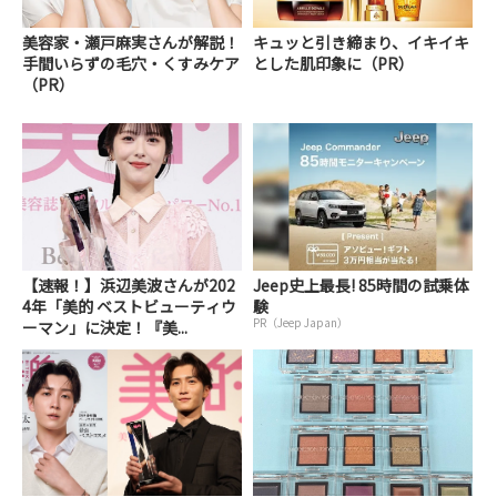
美容家・瀬戸麻実さんが解説！
キュッと引き締まり、イキイキ
手間いらずの毛穴・くすみケア
とした肌印象に（PR）
（PR）
【速報！】浜辺美波さんが202
Jeep史上最長! 85時間の試乗体
4年「美的 ベストビューティウ
験
PR（Jeep Japan）
ーマン」に決定！『美...