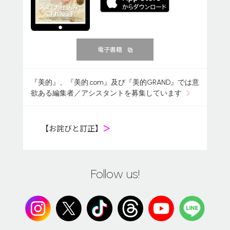
電子書籍
『美的』、『美的.com』及び『美的GRAND』では意
欲ある編集者／アシスタントを募集しています
【お詫びと訂正】
＞
Follow us!