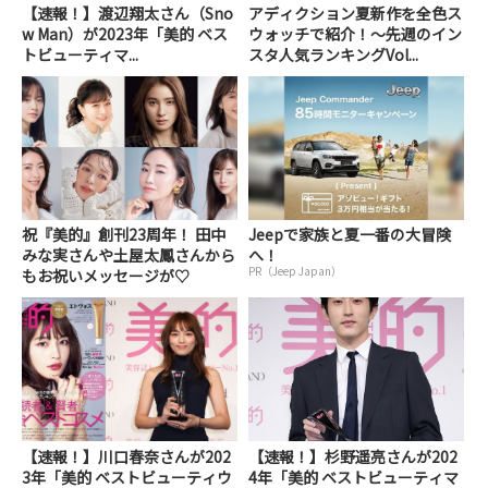
【速報！】渡辺翔太さん（Sno
アディクション夏新作を全色ス
w Man）が2023年「美的 ベス
ウォッチで紹介！～先週のイン
トビューティマ...
スタ人気ランキングVol...
祝『美的』創刊23周年！ 田中
Jeepで家族と夏一番の大冒険
みな実さんや土屋太鳳さんから
へ！
PR（Jeep Japan）
もお祝いメッセージが♡
【速報！】川口春奈さんが202
【速報！】杉野遥亮さんが202
3年「美的 ベストビューティウ
4年「美的 ベストビューティマ