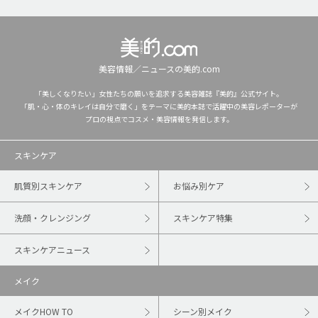
美容情報／ニュースの美的.com
「美しくなりたい」女性たちの願いを追求する美容雑誌『美的』公式サイト。
「肌・心・体のキレイは自分で磨く」をテーマに美的本誌で活躍中の美容レポーターが
プロの視点でコスメ・美容情報を発信します。
スキンケア
肌質別スキンケア
お悩み別ケア
洗顔・クレンジング
スキンケア特集
スキンケアニュース
メイク
メイクHOW TO
シーン別メイク