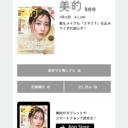
9
月号
7月22日 ￥1,100
肌もメイクも「スタミナ」仕込み
でくずれ知らず！
最新号を購入する
定期購読
試し読み
美的がタブレットや
スマートフォンで読める！