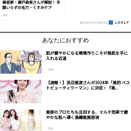
美容家・瀬戸麻実さんが解説！ 手
間いらずの毛穴・くすみケア
(PR)
Recommended by
あなたにおすすめ
肌が健やかになる環境作りこそが美肌を手に
入れる近道
（PR）
【速報！】浜辺美波さんが2024年「美的 ベス
トビューティウーマン」に決定！『美...
美容のプロたちも注目する、マルチ効果で健
やかな肌へ導く高機能美容液
（PR）