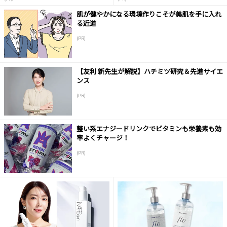
肌が健やかになる環境作りこそが美肌を手に入れ
る近道
(PR)
【友利 新先生が解説】ハチミツ研究＆先進サイエ
ンス
(PR)
整い系エナジードリンクでビタミンも栄養素も効
率よくチャージ！
(PR)