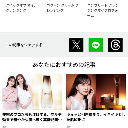
クイックオフ オイル
コクーン クリーム ク
コンプリート クレン
クレンジング
レンジング
ジングマイクロフォ
ーム
この記事をシェアする
あなたにおすすめの記事
美容のプロたちも注目する、マルチ
キュッと引き締まり、イキイキとし
効果で健やかな肌へ導く高機能美容
た肌印象に
液
(PR)
(PR)