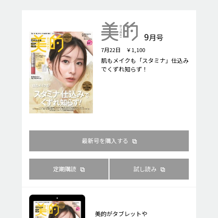
9
月号
7月22日 ￥1,100
肌もメイクも「スタミナ」仕込み
でくずれ知らず！
最新号を購入する
定期購読
試し読み
美的がタブレットや