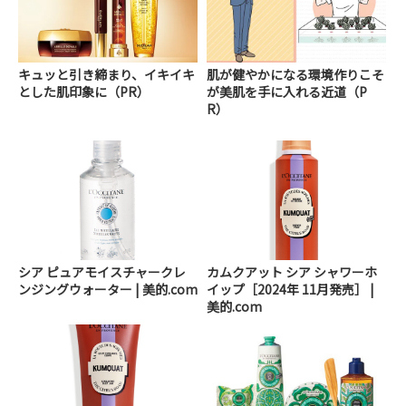
キュッと引き締まり、イキイキ
肌が健やかになる環境作りこそ
とした肌印象に（PR）
が美肌を手に入れる近道（P
R）
シア ピュアモイスチャークレ
カムクアット シア シャワーホ
ンジングウォーター | 美的.com
イップ［2024年 11月発売］ |
美的.com