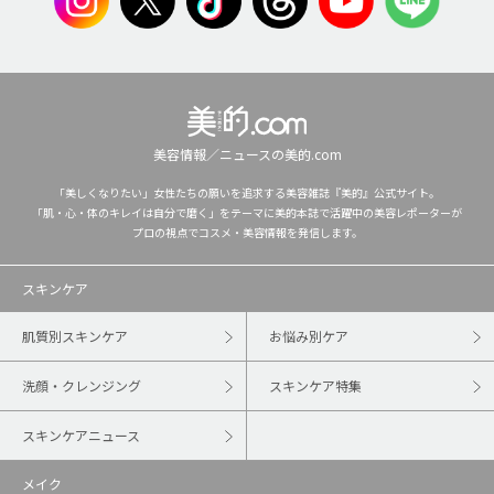
美容情報／ニュースの美的.com
「美しくなりたい」女性たちの願いを追求する美容雑誌『美的』公式サイト。
「肌・心・体のキレイは自分で磨く」をテーマに美的本誌で活躍中の美容レポーターが
プロの視点でコスメ・美容情報を発信します。
スキンケア
肌質別スキンケア
お悩み別ケア
洗顔・クレンジング
スキンケア特集
スキンケアニュース
メイク