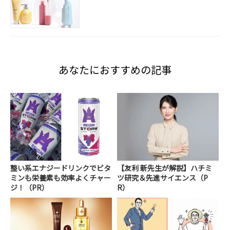
あなたにおすすめの記事
整い系エナジードリンクでビタ
【友利 新先生が解説】ハチミ
ミンも栄養素も効率よくチャー
ツ研究＆先進サイエンス（P
ジ！（PR）
R）