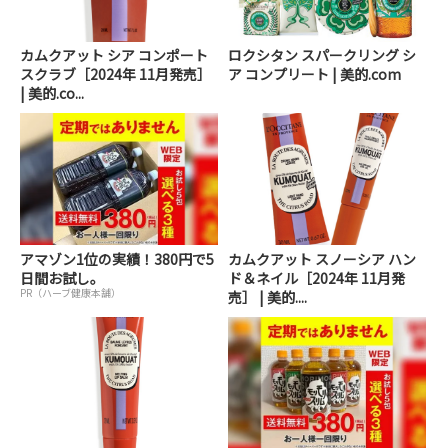
カムクアット シア コンポート
ロクシタン スパークリング シ
スクラブ［2024年 11月発売］
ア コンプリート | 美的.com
| 美的.co...
アマゾン1位の実績！380円で5
カムクアット スノーシア ハン
日間お試し。
ド＆ネイル［2024年 11月発
PR（ハーブ健康本舗）
売］ | 美的....