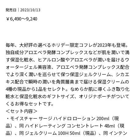
発売日｜2023/10/13
￥6,490～9,240
毎年、大好評の選べるホリデー限定コフレが2023年も登場。
独自成分アロエベラ発酵コンプレックスなどが肌を潤いで満
す保湿化粧水、ヒアルロン酸やアロエベラが潤いを届けるウ
ォータージェル美容液、アロエベラ発酵コンプレックス配合
でより深く潤いを巡らせて保つ保湿ジェルクリーム、シカエ
キス配合で瞬時の潤いを角質層奥まで届ける保湿クリームの
4種の現品から1品をセレクト。なめらか肌に導くふき取り化
粧水と保湿化粧水のギフトサイズ、オリジナポーチがついて
くるお得なセットです。
＜セット内容＞
・モイスチャー サージ ハイドロ ローション 200ml（現
品）、同 ハイドレーティング コンセントレート 48ml（現
品）、同 ジェルクリーム 100H 50ml（現品）、同 インテン