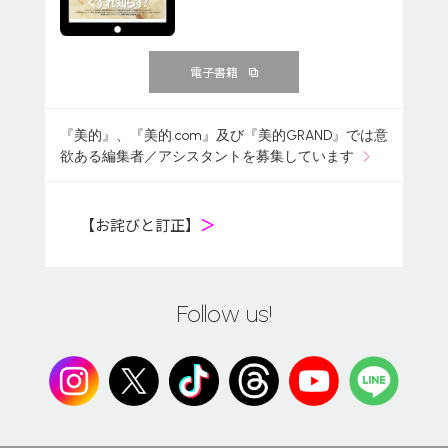
電子書籍
『美的』、『美的.com』及び『美的GRAND』では意
欲ある編集者／アシスタントを募集しています
【お詫びと訂正】
＞
Follow us!