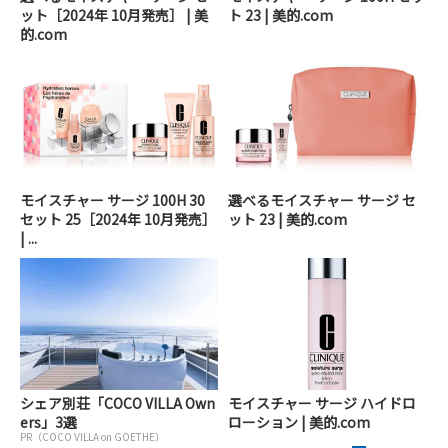
ット［2024年 10月発売］ | 美
ト 23 | 美的.com
的.com
モイスチャー サージ 100H 30
選べるモイスチャー サージ セ
セット 25［2024年 10月発売］
ット 23 | 美的.com
| ...
シェア別荘「COCO VILLA Own
モイスチャー サージ ハイドロ
ers」3選
ローション | 美的.com
PR（COCO VILLA on GOETHE）