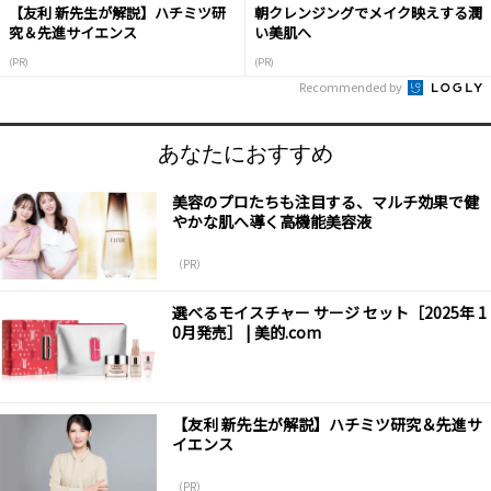
【友利 新先生が解説】ハチミツ研
朝クレンジングでメイク映えする潤
究＆先進サイエンス
い美肌へ
(PR)
(PR)
Recommended by
あなたにおすすめ
美容のプロたちも注目する、マルチ効果で健
やかな肌へ導く高機能美容液
（PR）
選べるモイスチャー サージ セット［2025年 1
0月発売］ | 美的.com
【友利 新先生が解説】ハチミツ研究＆先進サ
イエンス
（PR）