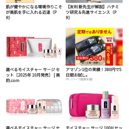
肌が健やかになる環境作りこそ
【友利 新先生が解説】ハチミ
が美肌を手に入れる近道（P
ツ研究＆先進サイエンス（P
R）
R）
選べるモイスチャー サージ セ
アマゾン1位の実績！380円で5
ット［2025年 10月発売］ | 美
日間お試し。
PR（ハーブ健康本舗）
的.com
選べるモイスチャー サージ セ
モイスチャー サージ 100H セッ