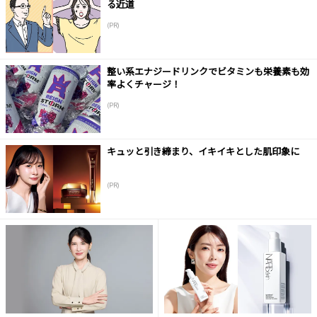
る近道
(PR)
整い系エナジードリンクでビタミンも栄養素も効
率よくチャージ！
(PR)
キュッと引き締まり、イキイキとした肌印象に
(PR)