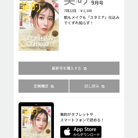
9
月号
7月22日 ￥1,100
肌もメイクも「スタミナ」仕込み
でくずれ知らず！
最新号を購入する
定期購読
試し読み
美的がタブレットや
スマートフォンで読める！