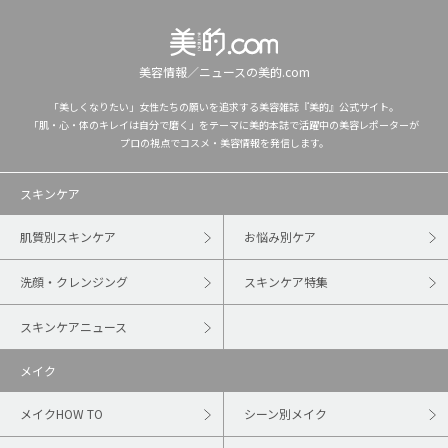
美容情報／ニュースの美的.com
「美しくなりたい」女性たちの願いを追求する美容雑誌『美的』公式サイト。
「肌・心・体のキレイは自分で磨く」をテーマに美的本誌で活躍中の美容レポーターが
プロの視点でコスメ・美容情報を発信します。
スキンケア
肌質別スキンケア
お悩み別ケア
洗顔・クレンジング
スキンケア特集
スキンケアニュース
メイク
メイクHOW TO
シーン別メイク