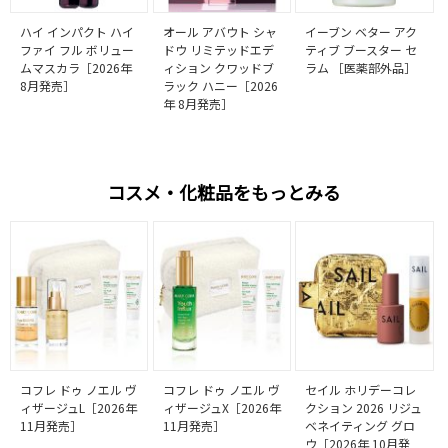
ハイ インパクト ハイ
オール アバウト シャ
イーブン ベター アク
ファイ フル ボリュー
ドウ リミテッドエデ
ティブ ブースター セ
ムマスカラ［2026年
ィション クワッドブ
ラム ［医薬部外品］
8月発売］
ラック ハニー［2026
年 8月発売］
コスメ・化粧品をもっとみる
コフレ ドゥ ノエル ヴ
コフレ ドゥ ノエル ヴ
セイル ホリデーコレ
ィザージュL［2026年
ィザージュX［2026年
クション 2026 リジュ
11月発売］
11月発売］
ベネイティング グロ
ウ［2026年 10月発