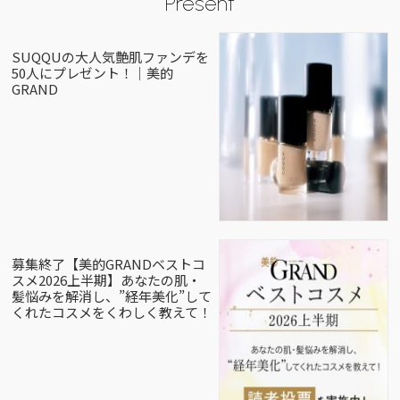
Present
SUQQUの大人気艶肌ファンデを
50人にプレゼント！｜美的
GRAND
募集終了【美的GRANDベストコ
スメ2026上半期】あなたの肌・
髪悩みを解消し、”経年美化”して
くれたコスメをくわしく教えて！