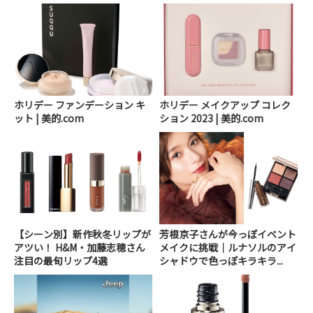
ホリデー ファンデーション キ
ホリデー メイクアップ コレク
ット | 美的.com
ション 2023 | 美的.com
【シーン別】新作秋冬リップが
芳根京子さんが今っぽイベント
アツい！ H&M・加藤志穂さん
メイクに挑戦｜ルナソルのアイ
注目の最旬リップ4選
シャドウで色っぽキラキラ...