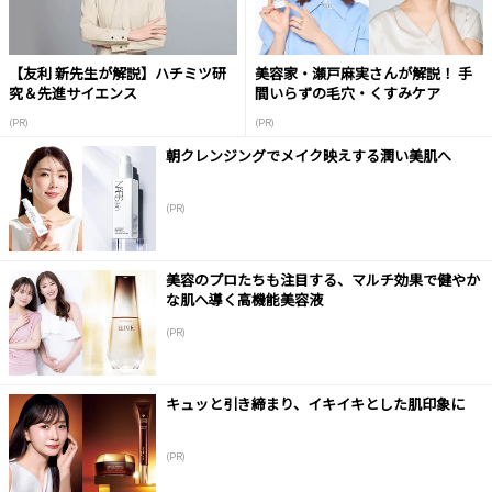
【友利 新先生が解説】ハチミツ研
美容家・瀬戸麻実さんが解説！ 手
究＆先進サイエンス
間いらずの毛穴・くすみケア
(PR)
(PR)
朝クレンジングでメイク映えする潤い美肌へ
(PR)
美容のプロたちも注目する、マルチ効果で健やか
な肌へ導く高機能美容液
(PR)
キュッと引き締まり、イキイキとした肌印象に
(PR)