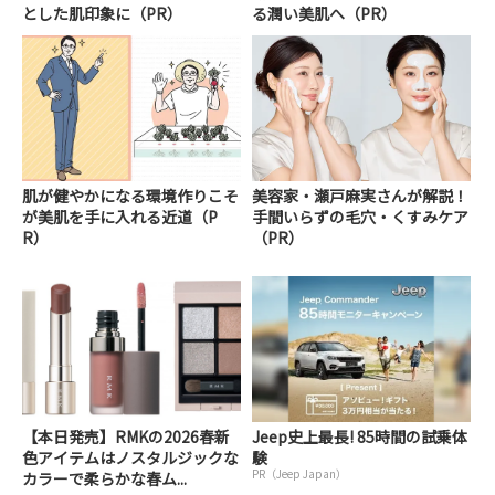
とした肌印象に（PR）
る潤い美肌へ（PR）
肌が健やかになる環境作りこそ
美容家・瀬戸麻実さんが解説！
が美肌を手に入れる近道（P
手間いらずの毛穴・くすみケア
R）
（PR）
【本日発売】RMKの2026春新
Jeep史上最長! 85時間の試乗体
色アイテムはノスタルジックな
験
PR（Jeep Japan）
カラーで柔らかな春ム...