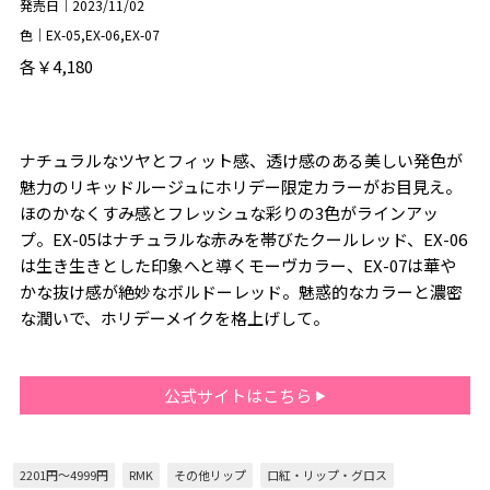
発売日｜2023/11/02
色｜EX-05,EX-06,EX-07
各￥4,180
ナチュラルなツヤとフィット感、透け感のある美しい発色が
魅力のリキッドルージュにホリデー限定カラーがお目見え。
ほのかなくすみ感とフレッシュな彩りの3色がラインアッ
プ。EX-05はナチュラルな赤みを帯びたクールレッド、EX-06
は生き生きとした印象へと導くモーヴカラー、EX-07は華や
かな抜け感が絶妙なボルドーレッド。魅惑的なカラーと濃密
な潤いで、ホリデーメイクを格上げして。
公式サイトはこちら
2201円～4999円
RMK
その他リップ
口紅・リップ・グロス