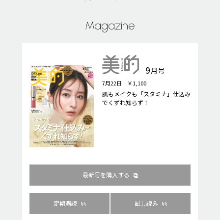
Magazine
9
月号
7月22日 ￥1,100
肌もメイクも「スタミナ」仕込み
でくずれ知らず！
最新号を購入する
定期購読
試し読み