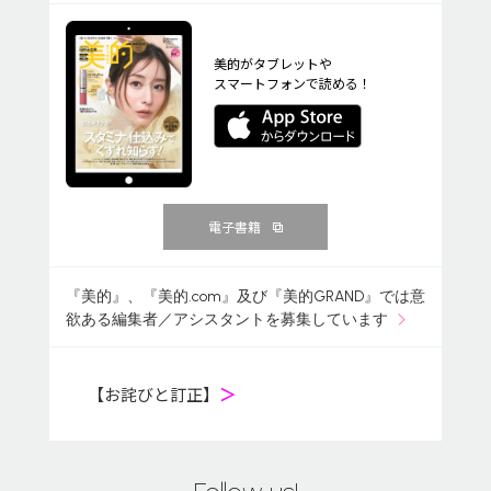
美的がタブレットや
スマートフォンで読める！
電子書籍
『美的』、『美的.com』及び『美的GRAND』では意
欲ある編集者／アシスタントを募集しています
【お詫びと訂正】
＞