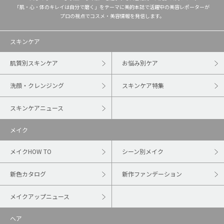
「肌・心・体のキレイは自分で磨く」をテーマに美的本誌で活躍中の美容レポーターが
プロの視点でコスメ・美容情報を発信します。
スキンケア
肌質別スキンケア
お悩み別ケア
洗顔・クレンジング
スキンケア特集
スキンケアニュース
メイク
メイクHOW TO
シーン別メイク
新色カタログ
新作ファンデーション
メイクアップニュース
ヘア