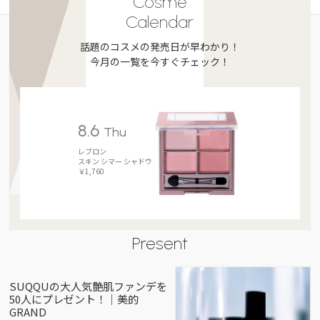
Cosme
Calendar
話題のコスメの発売日が早わかり！
今月の一覧を今すぐチェック！
8.6
Thu
レブロン
スキン シマー シャドウ
￥1,760
Present
SUQQUの大人気艶肌ファンデを
50人にプレゼント！｜美的
GRAND