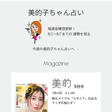
美的子ちゃん占い
毎週金曜夜更新！
8/1〜8/7までの 運勢を見る
今週の美的子ちゃん占いへ
Magazine
9
月号
7月22日 ￥1,100
肌もメイクも「スタミナ」仕込み
でくずれ知らず！