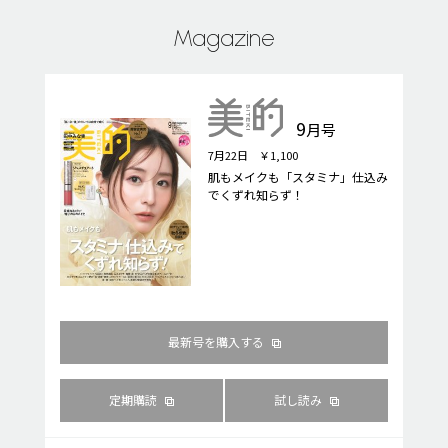
Magazine
9
月号
7月22日 ￥1,100
肌もメイクも「スタミナ」仕込み
でくずれ知らず！
最新号を購入する
定期購読
試し読み