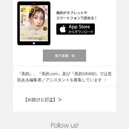
美的がタブレットや
スマートフォンで読める！
電子書籍
『美的』、『美的.com』及び『美的GRAND』では意
欲ある編集者／アシスタントを募集しています
【お詫びと訂正】
＞
Follow us!