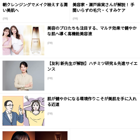
朝クレンジングでメイク映えする潤
美容家・瀬戸麻実さんが解説！ 手
い美肌へ
間いらずの毛穴・くすみケア
(PR)
(PR)
美容のプロたちも注目する、マルチ効果で健やか
な肌へ導く高機能美容液
(PR)
【友利 新先生が解説】ハチミツ研究＆先進サイエ
ンス
(PR)
肌が健やかになる環境作りこそが美肌を手に入れ
る近道
(PR)