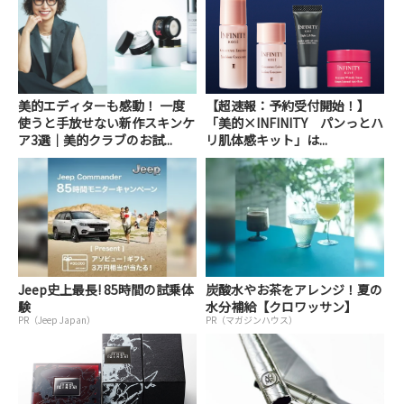
美的エディターも感動！ 一度
【超速報：予約受付開始！】
使うと手放せない新作スキンケ
「美的×INFINITY パンっとハ
ア3選｜美的クラブのお試...
リ肌体感キット」は...
Jeep史上最長! 85時間の試乗体
炭酸水やお茶をアレンジ！夏の
験
水分補給【クロワッサン】
PR（Jeep Japan）
PR（マガジンハウス）