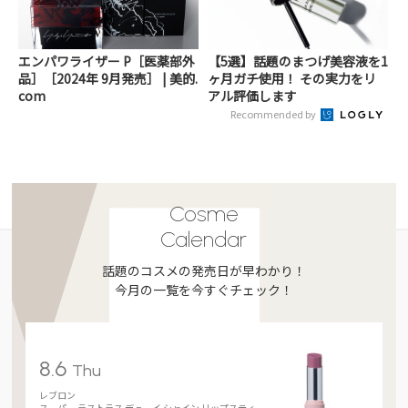
エンパワライザー P［医薬部外
【5選】話題のまつげ美容液を1
品］［2024年 9月発売］ | 美的.
ヶ月ガチ使用！ その実力をリ
com
アル評価します
Recommended by
Cosme
Calendar
話題のコスメの発売日が早わかり！
今月の一覧を今すぐチェック！
8.6
Thu
レブロン
スーパー ラストラス デューイ シャイン リップスティ