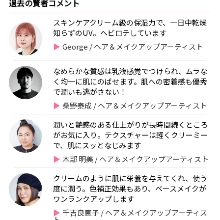
過去の賢者コメント
スキンケアクリーム級の保湿力で、一日中乾燥
知らずのUV。ヘビロテしています
George / ヘア＆メイクアップアーティスト
なめらかな質感は乳液感覚でつけられ、ムラな
く均一に肌にのばせます。肌への密着感も優秀
で潤いも逃がさない！
桑野泰成 / ヘア＆メイクアップアーティスト
潤いと艶感のある仕上がりが長時間続くところ
がお気に入り。テクスチャーは軽くクリーミー
で、肌にスッとなじみます
木部 明美 / ヘア＆メイクアップアーティスト
クリームのように肌に栄養を与えてくれ、使う
度に潤う。色補正効果もあり、ベースメイクが
ワンランクアップします
千吉良恵子 / ヘア＆メイクアップアーティス
ト