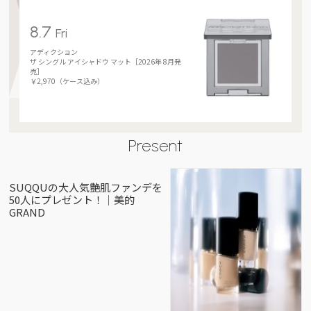
8.7
Fri
アディクション
ザ シングル アイシャドウ マット［2026年 8月発
売］
￥2,970（ケース込み）
Present
SUQQUの大人気艶肌ファンデを
50人にプレゼント！｜美的
GRAND