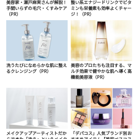
美容家・瀬戸麻実さんが解説！
整い系エナジードリンクでビタ
手間いらずの毛穴・くすみケア
ミンも栄養素も効率よくチャー
（PR）
ジ！（PR）
洗うたびになめらかな肌に整え
美容のプロたちも注目する、マ
るクレンジング（PR）
ルチ効果で健やかな肌へ導く高
機能美容液（PR）
メイクアップアーティストだか
「デパコス」人気ブランド別お
らできた「洗う」というメイク
すすめアイテム【美的ベスコス