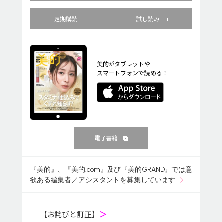
定期購読
試し読み
美的がタブレットや
スマートフォンで読める！
電子書籍
『美的』、『美的.com』及び『美的GRAND』では意
欲ある編集者／アシスタントを募集しています
【お詫びと訂正】
＞