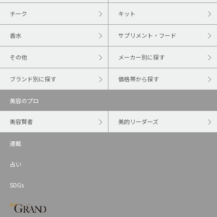
チーク
キット
香水
サプリメント・フード
その他
メーカー別に探す
ブランド別に探す
価格帯から探す
美容のプロ
美容賢者
美的リーダーズ
連載
占い
SDGs