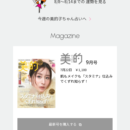
8/8〜8/14までの 運勢を見る
今週の美的子ちゃん占いへ
Magazine
9
月号
7月22日 ￥1,100
肌もメイクも「スタミナ」仕込み
でくずれ知らず！
最新号を購入する