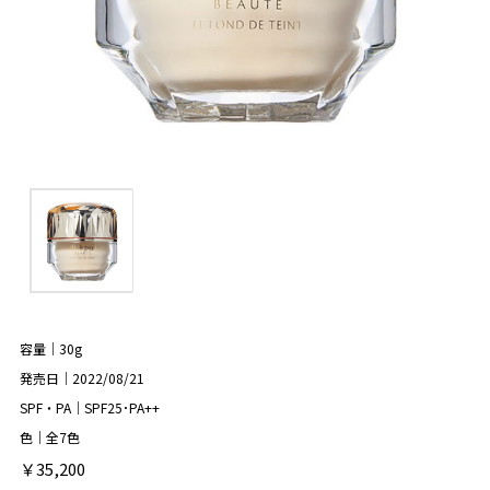
容量｜30g
発売日｜2022/08/21
SPF・PA｜SPF25･PA++
色｜全7色
￥35,200