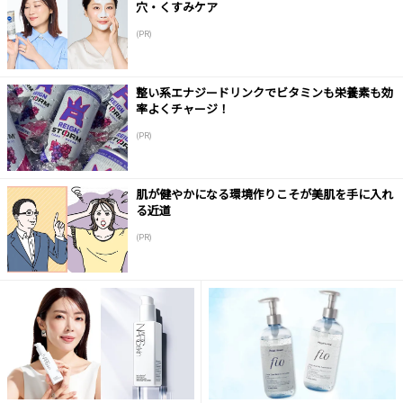
穴・くすみケア
(PR)
整い系エナジードリンクでビタミンも栄養素も効
率よくチャージ！
(PR)
肌が健やかになる環境作りこそが美肌を手に入れ
る近道
(PR)