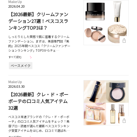
Make Up
2026.04.20
【2026最新】クリームファン
デーション27選！ベスコスラ
ンキングTOP3は？
しっとりとした質感で肌に密着するクリーム
ファンデーション。まずは、美容専門誌『美
的』2025年間ベスコス「クリームファンデー
ションランキング」TOP3からチェ…
すべて読む
ベースメイク
Make Up
2026.03.30
【2026最新】クレ・ド・ポー
ボーテの口コミ人気アイテム
32選
ベスコス常連ブランドの「クレ・ド・ポーボ
ーテ」の口コミ人気アイテムをチェック！美
容プロ・読者が選んだ最新ベスコスランキン
グ受賞アイテムをはじめ、口コミで選ばれ…