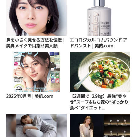
鼻を小さく見せる方法を伝授！
エコロジカル コムパウンド ア
美鼻メイクで目指せ美人顔
ドバンスト | 美的.com
2026年8月号 | 美的.com
【2週間で−2.9kg】最強“美や
せ”スープ&もち麦の“ばっかり
食べ”ダイエット...