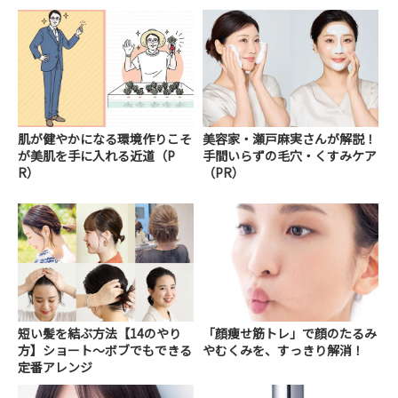
肌が健やかになる環境作りこそ
美容家・瀬戸麻実さんが解説！
が美肌を手に入れる近道（P
手間いらずの毛穴・くすみケア
R）
（PR）
短い髪を結ぶ方法【14のやり
「顔痩せ筋トレ」で顔のたるみ
方】ショート～ボブでもできる
やむくみを、すっきり解消！
定番アレンジ