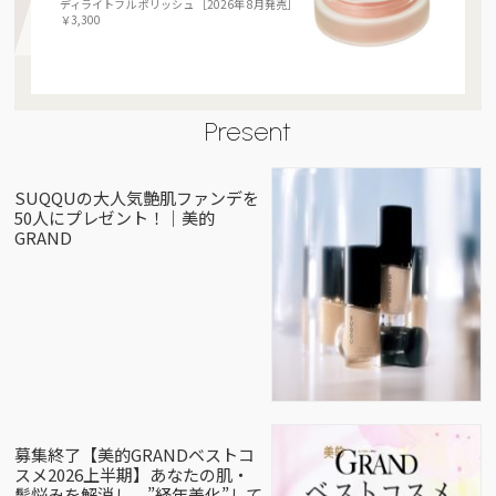
ディライトフル ポリッシュ ［2026年 8月発売］
￥3,300
Present
SUQQUの大人気艶肌ファンデを
50人にプレゼント！｜美的
GRAND
募集終了【美的GRANDベストコ
スメ2026上半期】あなたの肌・
髪悩みを解消し、”経年美化”して