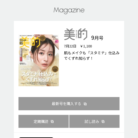
Magazine
9
月号
7月22日 ￥1,100
肌もメイクも「スタミナ」仕込み
でくずれ知らず！
最新号を購入する
定期購読
試し読み