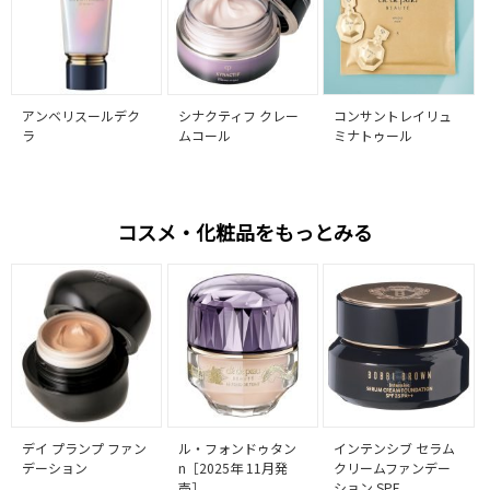
アンベリスールデク
シナクティフ クレー
コンサントレイリュ
ラ
ムコール
ミナトゥール
コスメ・化粧品をもっとみる
デイ プランプ ファン
ル・フォンドゥタン
インテンシブ セラム
デーション
n［2025年 11月発
クリームファンデー
売］
ション SPF