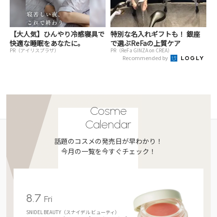
【大人気】ひんやり冷感寝具で
特別な名入れギフトも！ 銀座
快適な睡眠をあなたに。
で選ぶReFaの上質ケア
PR（アイリスプラザ）
PR（ReFa GINZA on CREA）
Recommended by
Cosme
Calendar
話題のコスメの発売日が早わかり！
今月の一覧を今すぐチェック！
8.7
Fri
SNIDEL BEAUTY（スナイデル ビューティ）