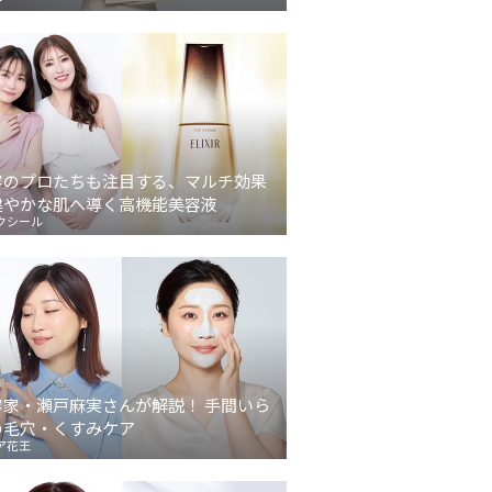
容のプロたちも注目する、マルチ効果
健やかな肌へ導く高機能美容液
クシール
容家・瀬戸麻実さんが解説！ 手間いら
の毛穴・くすみケア
ア花王