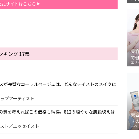
公式サイトはこちら
メ
美
キング 17票
で
エリ
スが完璧なコーラルベージュは、どんなテイストのメイクに
クアップアーティスト
の質を考えればこの価格も納得。812の穏やかな肌色映えは
美
ず
ナリスト／エッセイスト
ニベ