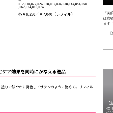
色｜
812,818,822,824,828,832,834,838,844,854,858
,862,864,868,874
『美的
各￥9,350／￥7,040（レフィル）
は意
ます
【
とケア効果を同時にかなえる逸品
と塗りで鮮やかに発色してサテンのように艶めく。リフィル
【
進
ゲラ