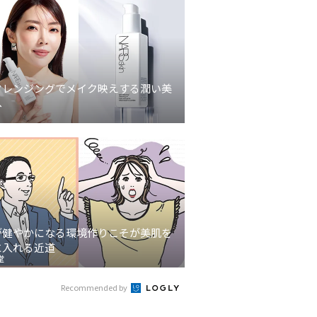
クレンジングでメイク映えする潤い美
へ
が健やかになる環境作りこそが美肌を
に入れる近道
堂
Recommended by