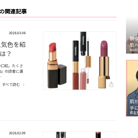
レの関連記事
2026.03.06
朝
人気色を紹
肌
NARS
は？
の口紅。たくさ
的』の読者に選
…
すべて読む
肌
手
資生
2026.02.09