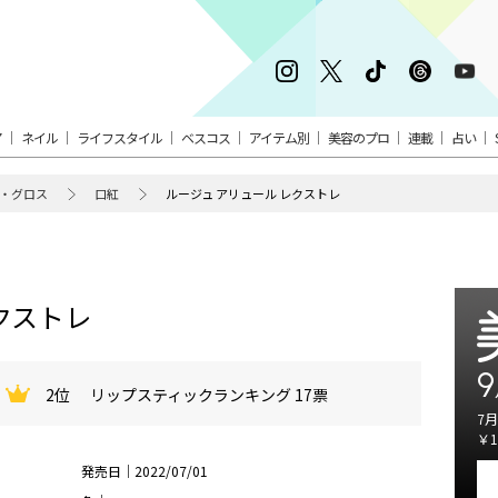
ア
ネイル
ライフスタイル
ベスコス
アイテム別
美容のプロ
連載
占い
・グロス
口紅
ルージュ アリュール レクストレ
クストレ
9
2位
リップスティックランキング 17票
7月
￥1
発売日｜2022/07/01