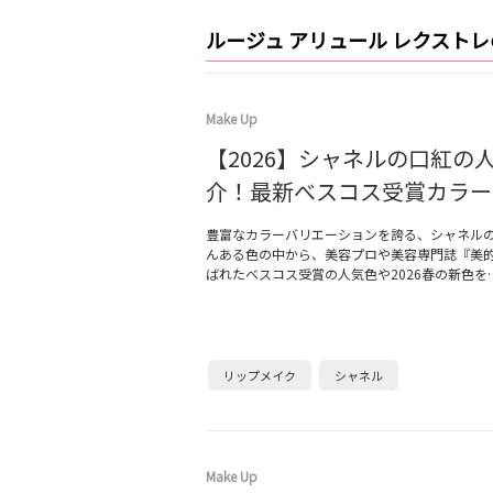
ルージュ アリュール レクスト
Make Up
【2026】シャネルの口紅の
介！最新べスコス受賞カラー
豊富なカラーバリエーションを誇る、シャネル
んある色の中から、美容プロや美容専門誌『美
ばれたベスコス受賞の人気色や2026春の新色を
リップメイク
シャネル
Make Up