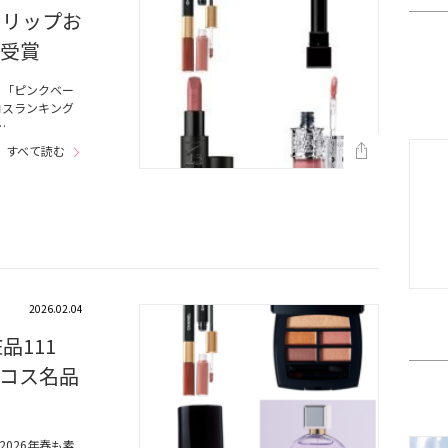
ュリップお
グ受賞
る「ピンクベー
コスランキング
…
すべて読む
2026.02.04
品111
コス名品
026年春も素