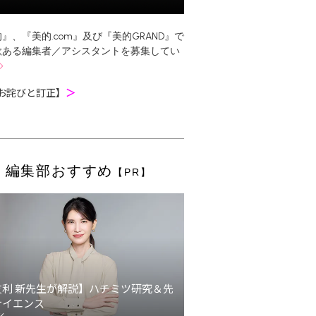
』、『美的.com』及び『美的GRAND』で
欲ある編集者／アシスタントを募集してい
お詫びと訂正】
＞
編集部おすすめ
【PR】
友利 新先生が解説】ハチミツ研究＆先
サイエンス
ン