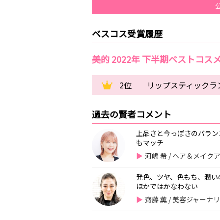
ベスコス受賞履歴
美的 2022年 下半期ベストコス
2位
リップスティックラン
過去の賢者コメント
上品さと今っぽさのバラン
もマッチ
河嶋 希 / ヘア＆メイ
発色、ツヤ、色もち、潤い
ほかではかなわない
齋藤 薫 / 美容ジャー