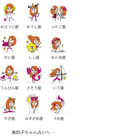
おひつじ座
おうし座
ふたご座
かに座
しし座
おとめ座
てんびん座
さそり座
いて座
やぎ座
みずがめ座
うお座
美的子ちゃん占いへ