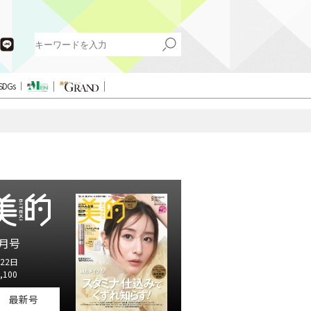
SDGs
月号
22日
,100
最新号