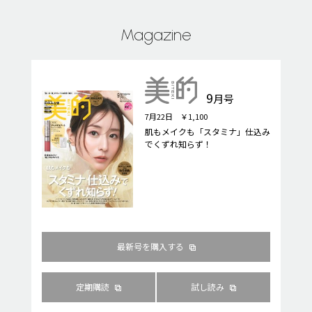
Magazine
9
月号
7月22日 ￥1,100
肌もメイクも「スタミナ」仕込み
でくずれ知らず！
最新号を購入する
定期購読
試し読み