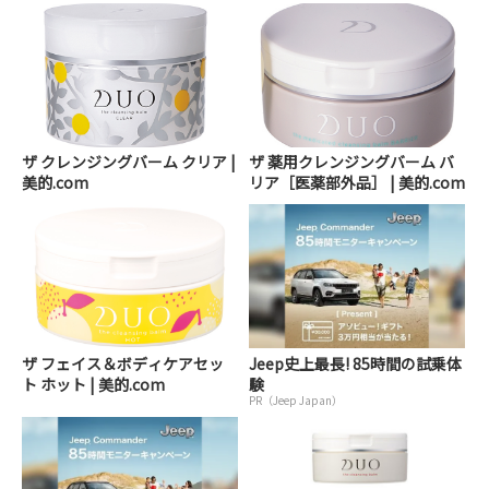
ザ クレンジングバーム クリア |
ザ 薬用クレンジングバーム バ
美的.com
リア［医薬部外品］ | 美的.com
ザ フェイス＆ボディケアセッ
Jeep史上最長! 85時間の試乗体
ト ホット | 美的.com
験
PR（Jeep Japan）