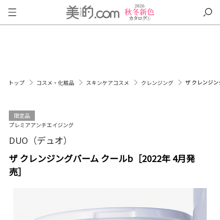
ザ クレンジン
トップ
コスメ・化粧品
スキンケアコスメ
クレンジング
限定品
プレミアアンチエイジング
DUO（デュオ）
ザ クレンジングバーム クールb［2022年 4月発
売］