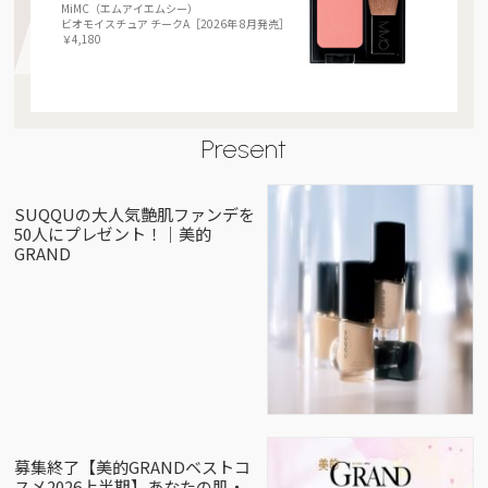
MiMC（エムアイエムシー）
ビオモイスチュア チークA［2026年 8月発売］
￥4,180
Present
SUQQUの大人気艶肌ファンデを
50人にプレゼント！｜美的
GRAND
募集終了【美的GRANDベストコ
スメ2026上半期】あなたの肌・