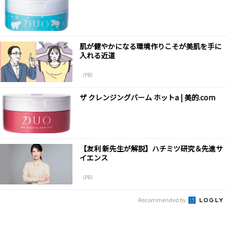
肌が健やかになる環境作りこそが美肌を手に
入れる近道
（PR）
ザ クレンジングバーム ホットa | 美的.com
【友利 新先生が解説】ハチミツ研究＆先進サ
イエンス
（PR）
Recommended by