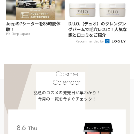
Jeepの7シーターを85時間体
D.U.O.（デュオ）のクレンジン
験！
グバームで毛穴レスに！人気な
PR（Jeep Japan）
訳と口コミをご紹介
Recommended by
Cosme
Calendar
話題のコスメの発売日が早わかり！
今月の一覧を今すぐチェック！
8.6
Thu