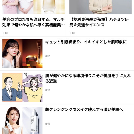
美容のプロたちも注目する、マルチ
【友利 新先生が解説】ハチミツ研
効果で健やかな肌へ導く高機能美容
究＆先進サイエンス
液
(PR)
(PR)
キュッと引き締まり、イキイキとした肌印象に
(PR)
肌が健やかになる環境作りこそが美肌を手に入れ
る近道
(PR)
朝クレンジングでメイク映えする潤い美肌へ
(PR)