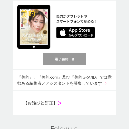
美的がタブレットや
スマートフォンで読める！
電子書籍
『美的』、『美的.com』及び『美的GRAND』では意
欲ある編集者／アシスタントを募集しています
【お詫びと訂正】
＞
Follow us!