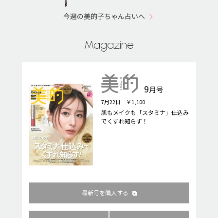
今週の美的子ちゃん占いへ
Magazine
9
月号
7月22日 ￥1,100
肌もメイクも「スタミナ」仕込み
でくずれ知らず！
最新号を購入する