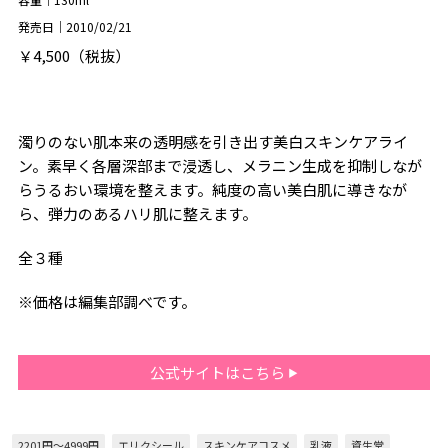
発売日｜2010/02/21
￥4,500（税抜）
濁りのない肌本来の透明感を引き出す美白スキンケアライ
ン。素早く各層深部まで浸透し、メラニン生成を抑制しなが
らうるおい環境を整えます。純度の高い美白肌に導きなが
ら、弾力のあるハリ肌に整えます。
全３種
※価格は編集部調べです。
公式サイトはこちら
2201円～4999円
エリクシール
スキンケアコスメ
乳液
資生堂