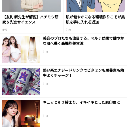
【友利 新先生が解説】ハチミツ研
肌が健やかになる環境作りこそが美
究＆先進サイエンス
肌を手に入れる近道
(PR)
(PR)
美容のプロたちも注目する、マルチ効果で健やか
な肌へ導く高機能美容液
(PR)
整い系エナジードリンクでビタミンも栄養素も効
率よくチャージ！
(PR)
キュッと引き締まり、イキイキとした肌印象に
(PR)