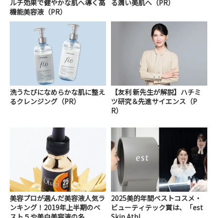
ルチ効果で健やかな肌へ導く高
る潤い美肌へ（PR）
機能美容液（PR）
洗うたびになめらかな肌に整え
【友利 新先生が解説】ハチミ
るクレンジング（PR）
ツ研究＆先進サイエンス（P
R）
美容プロが選んだ美容液人気ラ
2025美的年間ベストコスメ・
ンキング！2019年上半期のベ
ビューティテック賞は、「est
スト５や美白美容液の名...
Skin Athl...