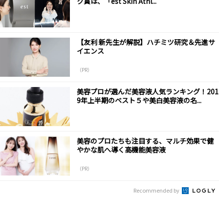
ク賞は、「est Skin Athl...
【友利 新先生が解説】ハチミツ研究＆先進サ
イエンス
（PR）
美容プロが選んだ美容液人気ランキング！201
9年上半期のベスト５や美白美容液の名...
美容のプロたちも注目する、マルチ効果で健
やかな肌へ導く高機能美容液
（PR）
Recommended by