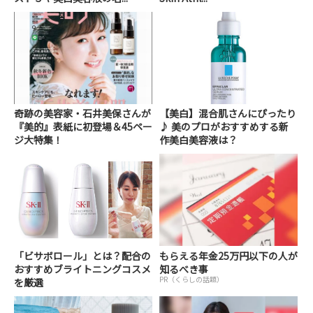
奇跡の美容家・石井美保さんが
【美白】混合肌さんにぴったり
『美的』表紙に初登場＆45ペー
♪ 美のプロがおすすめする新
ジ大特集！
作美白美容液は？
「ビサボロール」とは？配合の
もらえる年金25万円以下の人が
おすすめブライトニングコスメ
知るべき事
PR（くらしの話題）
を厳選