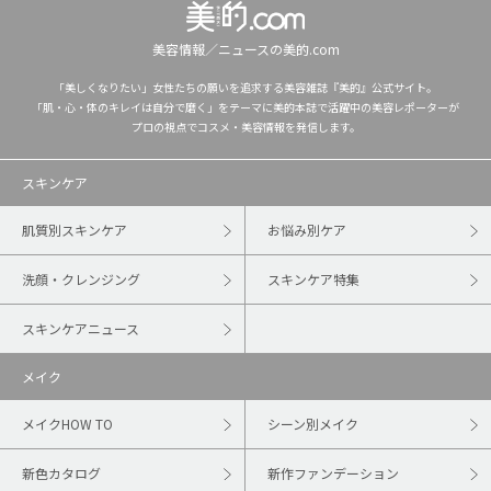
美容情報／ニュースの美的.com
「美しくなりたい」女性たちの願いを追求する美容雑誌『美的』公式サイト。
「肌・心・体のキレイは自分で磨く」をテーマに美的本誌で活躍中の美容レポーターが
プロの視点でコスメ・美容情報を発信します。
スキンケア
肌質別スキンケア
お悩み別ケア
洗顔・クレンジング
スキンケア特集
スキンケアニュース
メイク
メイクHOW TO
シーン別メイク
新色カタログ
新作ファンデーション