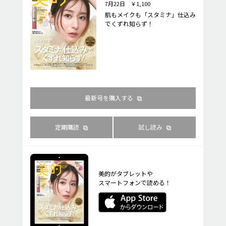
7月22日 ￥1,100
肌もメイクも「スタミナ」仕込み
でくずれ知らず！
最新号を購入する
定期購読
試し読み
美的がタブレットや
スマートフォンで読める！