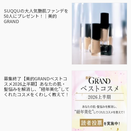
SUQQUの大人気艶肌ファンデを
50人にプレゼント！｜美的
GRAND
募集終了【美的GRANDベストコ
スメ2026上半期】あなたの肌・
髪悩みを解消し、”経年美化”して
くれたコスメをくわしく教えて！