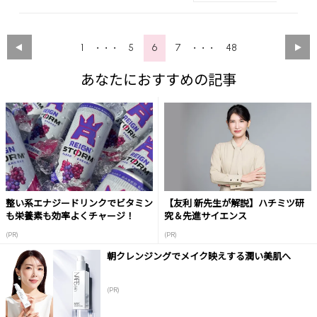
1
5
6
7
48
・・・
・・・
あなたにおすすめの記事
整い系エナジードリンクでビタミン
【友利 新先生が解説】ハチミツ研
も栄養素も効率よくチャージ！
究＆先進サイエンス
(PR)
(PR)
朝クレンジングでメイク映えする潤い美肌へ
(PR)