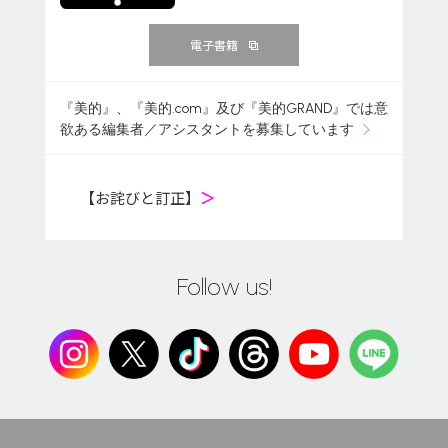
電子書籍
『美的』、『美的.com』及び『美的GRAND』では意
欲ある編集者／アシスタントを募集しています
【お詫びと訂正】
＞
Follow us!