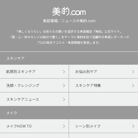
美容情報／ニュースの美的.com
「美しくなりたい」女性たちの願いを追求する美容雑誌『美的』公式サイト。
「肌・心・体のキレイは自分で磨く」をテーマに美的本誌で活躍中の美容レポーターが
プロの視点でコスメ・美容情報を発信します。
スキンケア
肌質別スキンケア
お悩み別ケア
洗顔・クレンジング
スキンケア特集
スキンケアニュース
メイク
メイクHOW TO
シーン別メイク