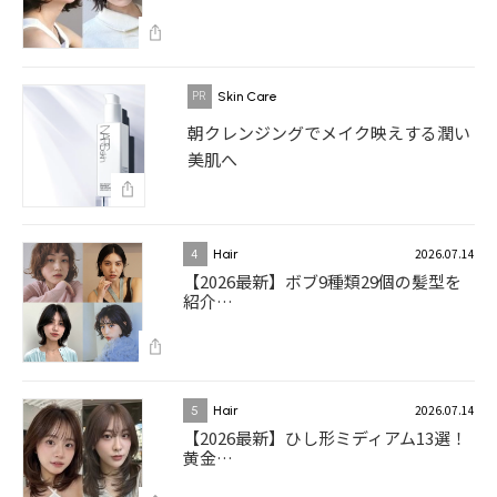
Skin Care
朝クレンジングでメイク映えする潤い
美肌へ
2026.07.14
4
Hair
【2026最新】ボブ9種類29個の髪型を
紹介…
2026.07.14
5
Hair
【2026最新】ひし形ミディアム13選！
黄金…