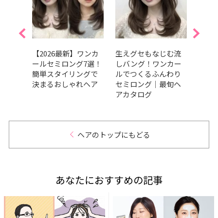
ロン
【2026最新】ワンカ
生えグセもなじむ流
小顔
が大
ールセミロング7選！
しバング！ワンカー
選！
品ス
簡単スタイリングで
ルでつくるふんわり
ドバ
決まるおしゃれヘア
セミロング｜最旬ヘ
ーで
アカタログ
ヘアのトップにもどる
あなたにおすすめの記事