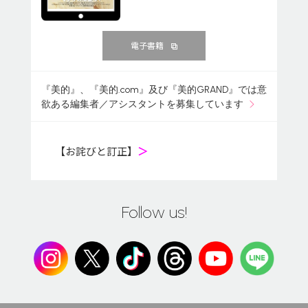
電子書籍
『美的』、『美的.com』及び『美的GRAND』では意
欲ある編集者／アシスタントを募集しています
【お詫びと訂正】
＞
Follow us!