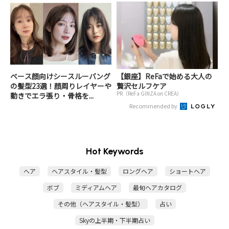
ベース顔向けシースルーバング
【銀座】ReFaで始める大人の
の髪型23選！顔周りレイヤーや
贅沢セルフケア
PR（ReFa GINZA on CREA）
動きでエラ張り・骨格を...
Recommended by
Hot Keywords
ヘア
ヘアスタイル・髪型
ロングヘア
ショートヘア
ボブ
ミディアムヘア
最旬ヘアカタログ
その他（ヘアスタイル・髪型）
占い
Skyの上半期・下半期占い