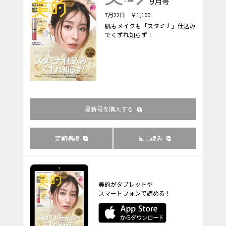
9
月号
7月22日 ￥1,100
肌もメイクも「スタミナ」仕込み
でくずれ知らず！
最新号を購入する
定期購読
試し読み
美的がタブレットや
スマートフォンで読める！