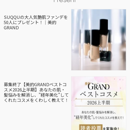
SUQQUの大人気艶肌ファンデを
50人にプレゼント！｜美的
GRAND
募集終了【美的GRANDベストコ
スメ2026上半期】あなたの肌・
髪悩みを解消し、”経年美化”して
くれたコスメをくわしく教えて！