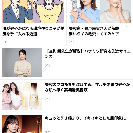
肌が健やかになる環境作りこそが美
美容家・瀬戸麻実さんが解説！ 手
肌を手に入れる近道
間いらずの毛穴・くすみケア
(PR)
(PR)
【友利 新先生が解説】ハチミツ研究＆先進サイエ
ンス
(PR)
美容のプロたちも注目する、マルチ効果で健やか
な肌へ導く高機能美容液
(PR)
キュッと引き締まり、イキイキとした肌印象に
(PR)