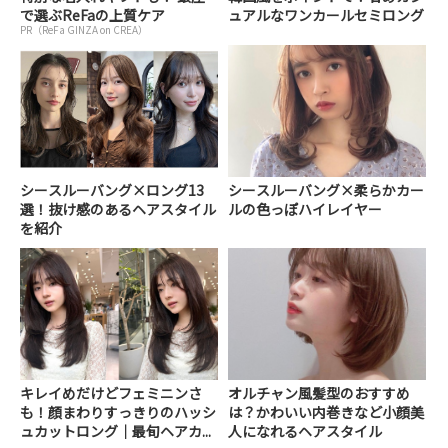
で選ぶReFaの上質ケア
ュアルなワンカールセミロング
PR（ReFa GINZA on CREA）
シースルーバング×ロング13
シースルーバング×柔らかカー
選！抜け感のあるヘアスタイル
ルの色っぽハイレイヤー
を紹介
キレイめだけどフェミニンさ
オルチャン風髪型のおすすめ
も！顔まわりすっきりのハッシ
は？かわいい内巻きなど小顔美
ュカットロング｜最旬ヘアカ...
人になれるヘアスタイル