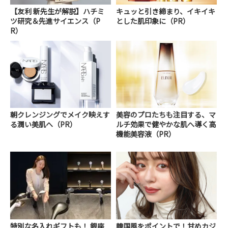
【友利 新先生が解説】ハチミ
キュッと引き締まり、イキイキ
ツ研究＆先進サイエンス（P
とした肌印象に（PR）
R）
朝クレンジングでメイク映えす
美容のプロたちも注目する、マ
る潤い美肌へ（PR）
ルチ効果で健やかな肌へ導く高
機能美容液（PR）
特別な名入れギフトも！ 銀座
韓国風をポイントで！甘めカジ