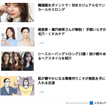
韓国風をポイントで！甘めカジュアルなワン
カールセミロング
美容家・瀬戸麻実さんが解説！ 手間いらずの
毛穴・くすみケア
（PR）
シースルーバング×ロング13選！抜け感のあ
るヘアスタイルを紹介
肌が健やかになる環境作りこそが美肌を手に
入れる近道
（PR）
Recommended by