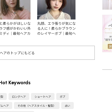
と柔らかがほしいな
丸顔、エラ張りが気にな
【2026最新】く
ラフ感がかわいい外
る人に！柔らかブラウン
ィアム15選！スタ
ミディ｜最旬ヘアカ
のレイヤーボブ｜最旬ヘ
ヘアや巻き方を紹
グ
アカタログ
ヘアのトップにもどる
Hot Keywords
髪型
ロングヘア
ショートヘア
ボブ
アムヘア
その他（ヘアスタイル・髪型）
占い