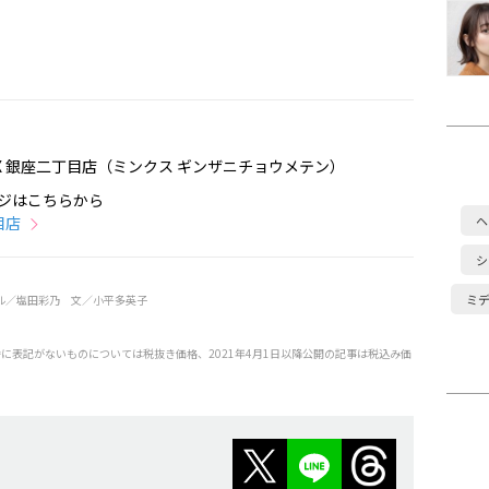
NX 銀座二丁目店（ミンクス ギンザニチョウメテン）
ジはこちらから
目店
ヘ
シ
ミ
デル／塩田彩乃 文／小平多英子
特に表記がないものについては税抜き価格、2021年4月1日以降公開の記事は税込み価