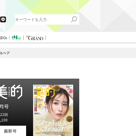
SDGs
ルヘア
月号
22日
,100
最新号