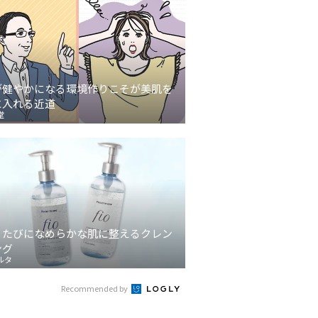
が健やかになる環境作りこそが美肌を
に入れる近道
堂
うたびになめらかな肌に整えるクレン
ング
ルタ
Recommended by