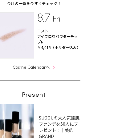
今月の一覧を今すぐチェック！
8.7
Fri
エスト
アイブロウパウダーチッ
プN
￥4,015（ホルダー込み）
へ
Cosme Calendar
Present
う前髪
丸顔さん向けパーマヘア
【2026最新】ミディアム
丸
別や印
11選！長さ別におすすめ
×ベージュカラー20選！
ング
SUQQUの大人気艶肌
介
スタイルを紹介
肌なじみの良い柔らかな
見
ファンデを50人にプ
髪色を紹介
レゼント！｜美的
GRAND