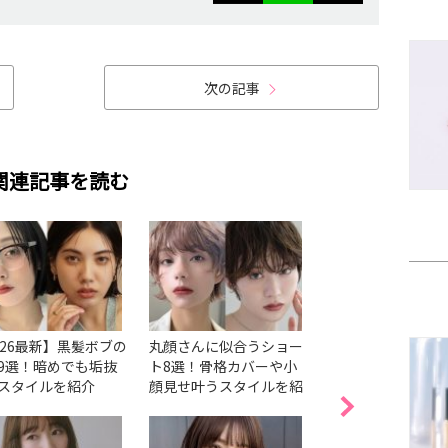
次の記事
関連記事を読む
026最新】黒髪ボブの
丸顔さんに似合うショー
ロングヘアに似合
9選！暗めでも垢抜
ト8選！骨格カバーや小
21選！あり・なし
スタイルを紹介
顔見せ叶うスタイルを紹
象変わる方法を紹
介