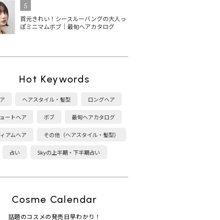
5
首元きれい！シースルーバングの大人っ
ぽミニマムボブ｜最旬ヘアカタログ
Hot Keywords
ア
ヘアスタイル・髪型
ロングヘア
ョートヘア
ボブ
最旬ヘアカタログ
ディアムヘア
その他（ヘアスタイル・髪型）
占い
Skyの上半期・下半期占い
Cosme Calendar
話題のコスメの発売日早わかり！