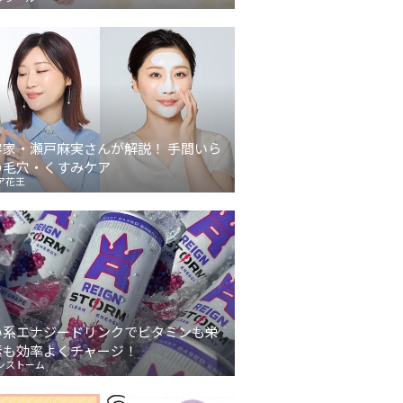
容家・瀬戸麻実さんが解説！ 手間いら
の毛穴・くすみケア
ア花王
い系エナジードリンクでビタミンも栄
素も効率よくチャージ！
ンストーム