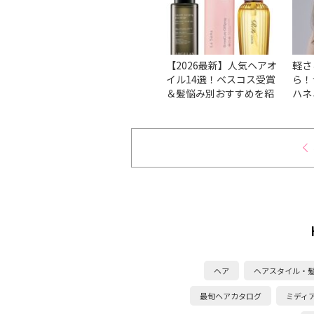
的！髪
【2026最新】くせ毛・う
【2026最新】人気ヘアオ
軽さ
リを整
ねりにおすすめのシャン
イル14選！ベスコス受賞
ら！
に「根
プー13選！ベスコス受賞
＆髪悩み別おすすめを紹
ハネ
』9
から厳選
介
タロ
ヘア
ヘアスタイル・
最旬ヘアカタログ
ミディ