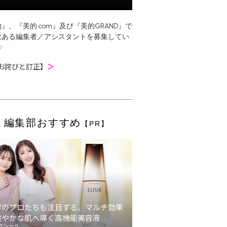
』、『美的.com』及び『美的GRAND』で
欲ある編集者／アシスタントを募集してい
お詫びと訂正】
＞
編集部おすすめ
【PR】
容のプロたちも注目する、マルチ効果
健やかな肌へ導く高機能美容液
クシール