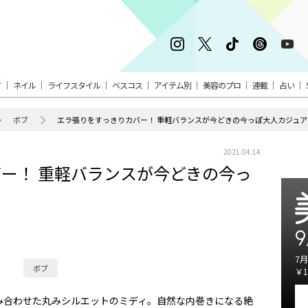
ア
ネイル
ライフスタイル
ベスコス
アイテム別
美容のプロ
連載
占い
ボブ
エラ張りをすっきりカバー！ 重軽バランスが今どきの今っぽ大人カジュア
2021.04.14
ー！ 重軽バランスが今どきの今っ
9
7月
ボブ
￥1
み合わせた丸みシルエットのミディ。自然な内巻きになる絶