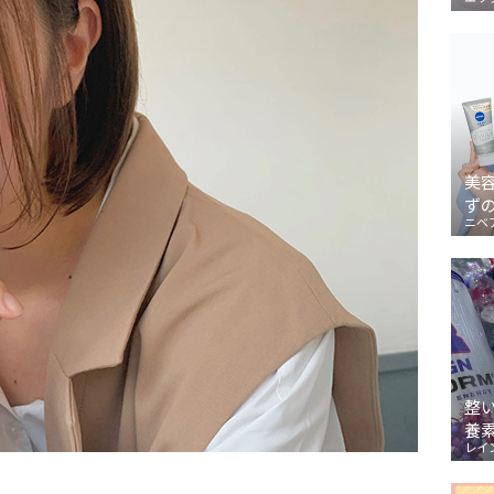
美
ず
ニベ
整
養
レイ