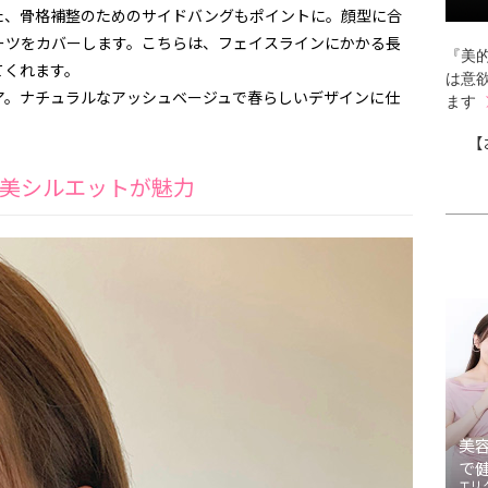
た、骨格補整のためのサイドバングもポイントに。顔型に合
ーツをカバーします。こちらは、フェイスラインにかかる長
『美的
てくれます。
は意
ア。ナチュラルなアッシュベージュで春らしいデザインに仕
ます
【
美シルエットが魅力
美
で
エリ