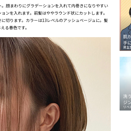
ト。顔まわりにグラデーションを入れて内巻きになりやすい
ションを入れます。前髪はややラウンド状にカットします。
に切ります。カラーは13レベルのアッシュベージュに。髪
与える春色です。
肌
手
資生
洗
ジ
リベ