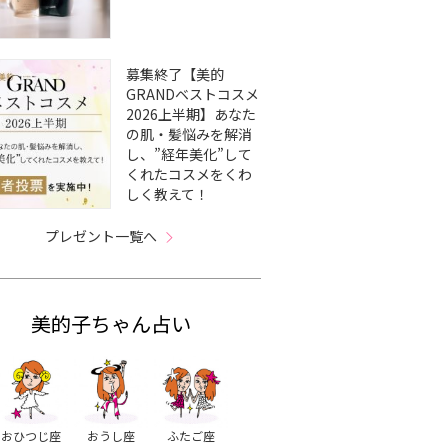
募集終了【美的
びれミデ
面長さんにおすすめのミ
ウザバングで抜け感＆洒
夏
GRANDベストコスメ
イル別
ディアム19選！顔まわり
落感アップ！おすすめス
つき
2026上半期】あなた
介
や前髪で顔型をカバー
タイル＆顔周りを変える
20
の肌・髪悩みを解消
方法を紹介
プケ
し、”経年美化”して
利晴
くれたコスメをくわ
しく教えて！
プレゼント一覧へ
美的子ちゃん占い
おひつじ座
おうし座
ふたご座