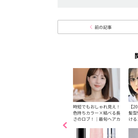
前の記事
めのミ
【2026最新】ピンクの髪
時短でもおしゃれ見え！
【2
長印象
色8選！暗め・明るめ別
色持ちカラー×結べる長
髪型
髪型を
におすすめカラーを紹介
さのロブ！｜最旬ヘアカ
ける
タログ