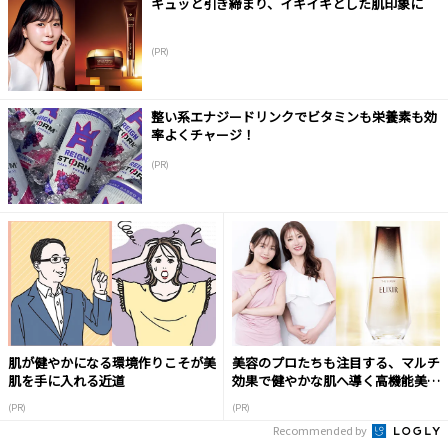
キュッと引き締まり、イキイキとした肌印象に
(PR)
整い系エナジードリンクでビタミンも栄養素も効
率よくチャージ！
(PR)
肌が健やかになる環境作りこそが美
美容のプロたちも注目する、マルチ
肌を手に入れる近道
効果で健やかな肌へ導く高機能美容
液
(PR)
(PR)
Recommended by