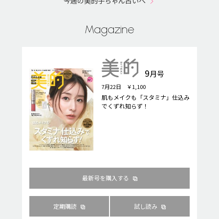
今週の美的子ちゃん占いへ
Magazine
9
月号
7月22日 ￥1,100
肌もメイクも「スタミナ」仕込み
でくずれ知らず！
最新号を購入する
定期購読
試し読み