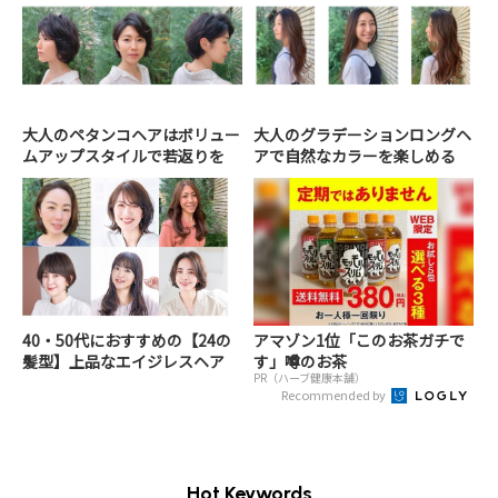
大人のペタンコヘアはボリュー
大人のグラデーションロングヘ
ムアップスタイルで若返りを
アで自然なカラーを楽しめる
40・50代におすすめの【24の
アマゾン1位「このお茶ガチで
髪型】上品なエイジレスヘア
す」噂のお茶
PR（ハーブ健康本舗）
Recommended by
Hot Keywords