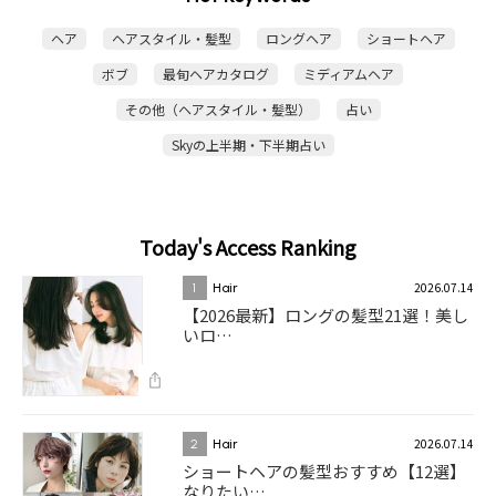
ヘア
ヘアスタイル・髪型
ロングヘア
ショートヘア
ボブ
最旬ヘアカタログ
ミディアムヘア
その他（ヘアスタイル・髪型）
占い
Skyの上半期・下半期占い
Today's Access Ranking
2026.07.14
1
Hair
【2026最新】ロングの髪型21選！美し
いロ…
2026.07.14
2
Hair
ショートヘアの髪型おすすめ【12選】
なりたい…