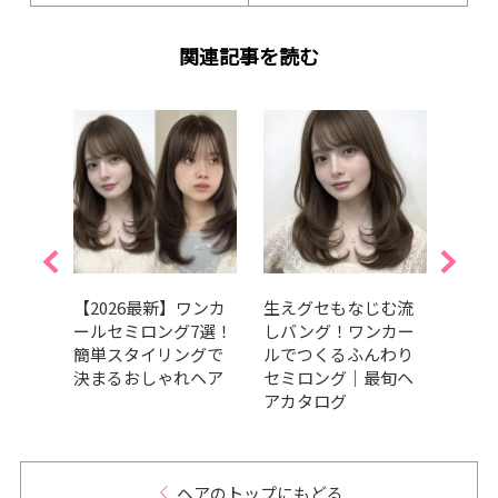
関連記事を読む
ロン
【2026最新】ワンカ
生えグセもなじむ流
小顔
が大
ールセミロング7選！
しバング！ワンカー
選！
品ス
簡単スタイリングで
ルでつくるふんわり
ドバ
決まるおしゃれヘア
セミロング｜最旬ヘ
ーで
アカタログ
ヘアのトップにもどる