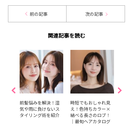
前の記事
次の記事
関連記事を読む
ピンク
前髪悩みを解決！湿
時短でもおしゃれ見
【20
め・明
気や雨に負けないス
え！色持ちカラー×
アオ
めカ
タイリング術を紹介
結べる長さのロブ！
コス
｜最旬ヘアカタログ
おす