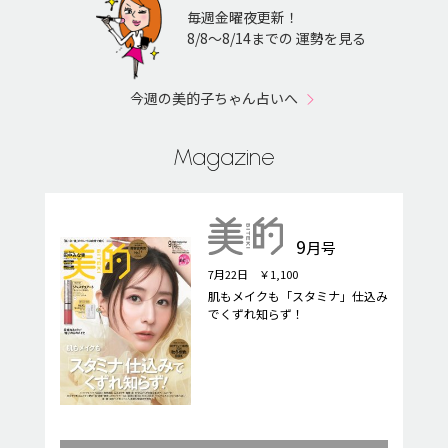
毎週金曜夜更新！
8/8〜8/14までの 運勢を見る
今週の美的子ちゃん占いへ
Magazine
9
月号
7月22日 ￥1,100
肌もメイクも「スタミナ」仕込み
でくずれ知らず！