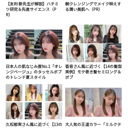
【友利 新先生が解説】ハチミ
朝クレンジングでメイク映えす
ツ研究＆先進サイエンス（P
る潤い美肌へ（PR）
R）
日本人の肌なじみ度No.1「オレ
香音さん風に近づく【14の髪型
ンジベージュ」のタッセルボブ
実例】モテ巻き髪セミロング＆
のトレンド夏スタイル
ボブ
久松郁実さん風に近づく【13の
大人気の王道カラー「ミルクテ