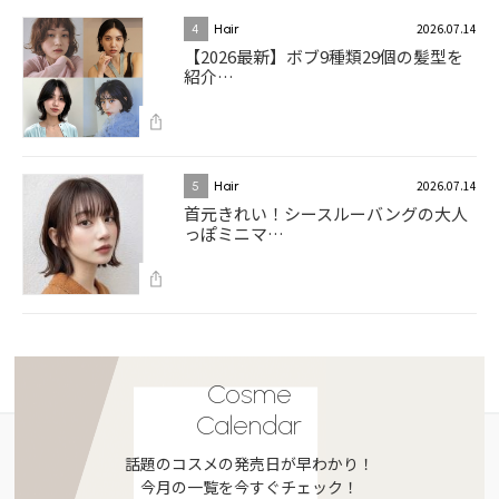
2026.07.14
4
Hair
【2026最新】ボブ9種類29個の髪型を
紹介…
2026.07.14
5
Hair
首元きれい！シースルーバングの大人
っぽミニマ…
Cosme
Calendar
話題のコスメの発売日が早わかり！
今月の一覧を今すぐチェック！