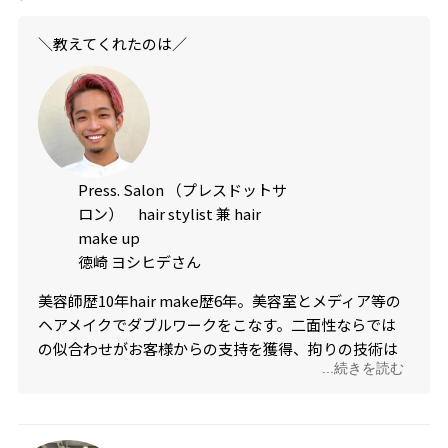
＼教えてくれたのは／
Press. Salon （プレスドットサ
ロン） hair stylist 兼 hair
make up
徳崎 ヨシヒデさん
美容師歴10年hair make歴6年。美容室とメディア等の
ヘアメイクでダブルワークをこなす。二面性ならでは
の似合わせがお客様からの支持を獲得、拘りの技術は
...続きを読む
オールジャンル幅広く、年代、性別問わず幅広いお客
様層を担当。
@yoship1013