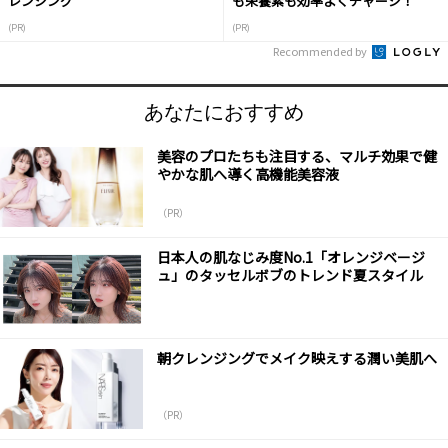
レンジング
も栄養素も効率よくチャージ！
(PR)
(PR)
Recommended by
あなたにおすすめ
美容のプロたちも注目する、マルチ効果で健
やかな肌へ導く高機能美容液
（PR）
日本人の肌なじみ度No.1「オレンジベージ
ュ」のタッセルボブのトレンド夏スタイル
朝クレンジングでメイク映えする潤い美肌へ
（PR）