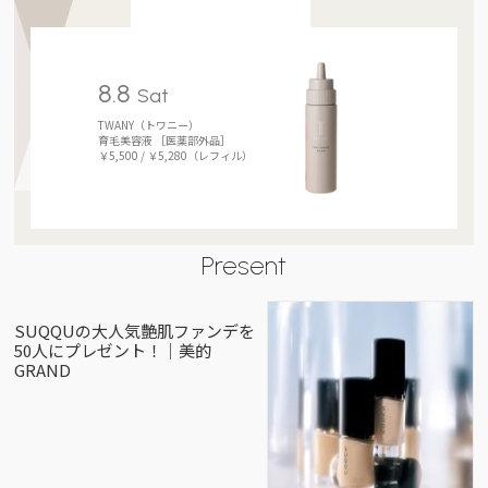
8.8
Sat
TWANY（トワニー）
育毛美容液 ［医薬部外品］
￥5,500 / ￥5,280（レフィル）
Present
SUQQUの大人気艶肌ファンデを
50人にプレゼント！｜美的
GRAND