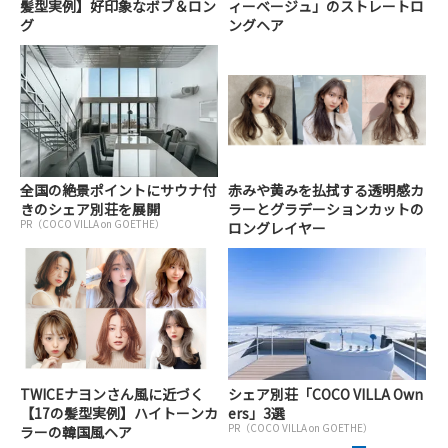
髪型実例】好印象なボブ＆ロン
ィーベージュ」のストレートロ
グ
ングヘア
全国の絶景ポイントにサウナ付
赤みや黄みを払拭する透明感カ
きのシェア別荘を展開
ラーとグラデーションカットの
PR（COCO VILLA on GOETHE）
ロングレイヤー
TWICEナヨンさん風に近づく
シェア別荘「COCO VILLA Own
【17の髪型実例】ハイトーンカ
ers」3選
PR（COCO VILLA on GOETHE）
ラーの韓国風ヘア